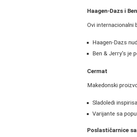
Haagen-Dazs i Ben 
Ovi internacionaln
Haagen-Dazs nudi
Ben & Jerry's je 
Cermat
Makedonski proizvođ
Sladoledi inspiris
Varijante sa pop
Poslastičarnice s