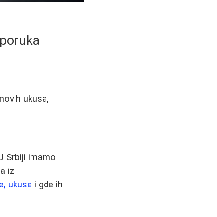
reporuka
 novih ukusa,
U Srbiji imamo
a iz
e, ukuse
i gde ih