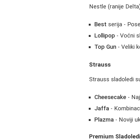
Nestle (ranije Delt
Best
serija - Pos
Lollipop
- Voćni s
Top Gun
- Veliki 
Strauss
Strauss sladoledi s
Cheesecake
- Naj
Jaffa
- Kombinaci
Plazma
- Noviji 
Premium Sladoled