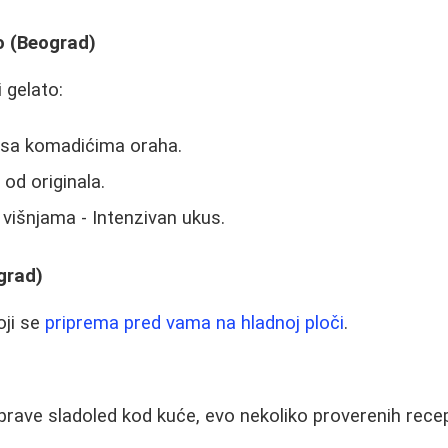
no (Beograd)
i gelato:
 sa komadićima oraha.
 od originala.
višnjama - Intenzivan ukus.
grad)
oji se
priprema pred vama na hladnoj ploči
.
 prave sladoled kod kuće, evo nekoliko proverenih rece