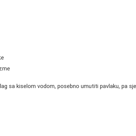
e
ke
azme
lag sa kiselom vodom, posebno umutiti pavlaku, pa sjedi