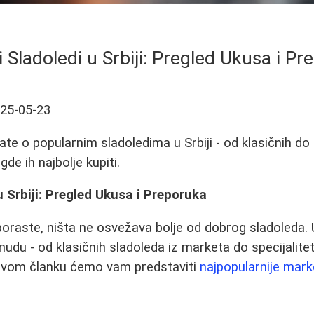
i Sladoledi u Srbiji: Pregled Ukusa i P
25-05-23
ate o popularnim sladoledima u Srbiji - od klasičnih do
de ih najbolje kupiti.
u Srbiji: Pregled Ukusa i Preporuka
raste, ništa ne osvežava bolje od dobrog sladoleda. 
udu - od klasičnih sladoleda iz marketa do specijalitet
 ovom članku ćemo vam predstaviti
najpopularnije mark