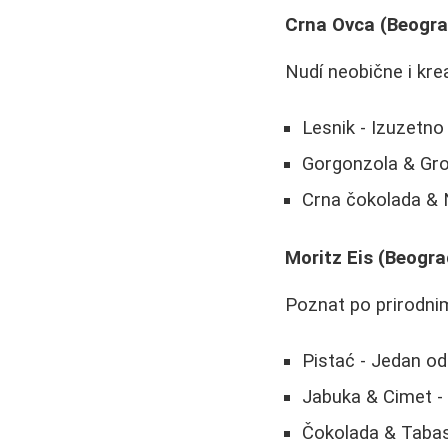
Crna Ovca (Beogra
Nudí neobične i kre
Lesnik - Izuzetno
Gorgonzola & Gro
Crna čokolada & 
Moritz Eis (Beogra
Poznat po prirodni
Pistać - Jedan od 
Jabuka & Cimet - 
Čokolada & Tabasko