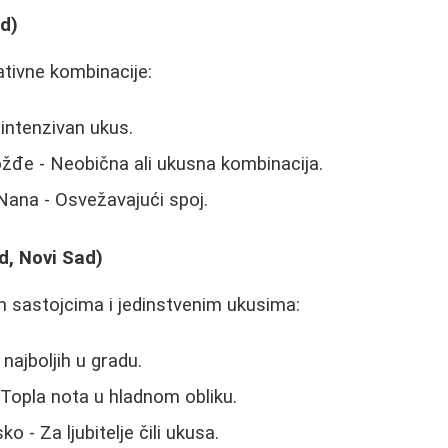
d)
ativne kombinacije:
 intenzivan ukus.
žđe - Neobična ali ukusna kombinacija.
Nana - Osvežavajući spoj.
d, Novi Sad)
m sastojcima i jedinstvenim ukusima:
najboljih u gradu.
Topla nota u hladnom obliku.
 - Za ljubitelje čili ukusa.