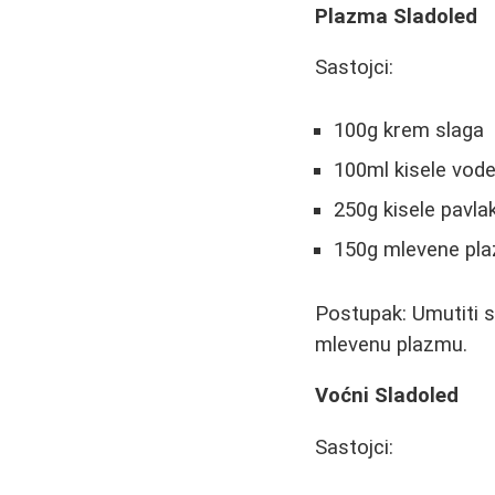
Plazma Sladoled
Sastojci:
100g krem slaga
100ml kisele vod
250g kisele pavla
150g mlevene pl
Postupak: Umutiti s
mlevenu plazmu.
Voćni Sladoled
Sastojci: