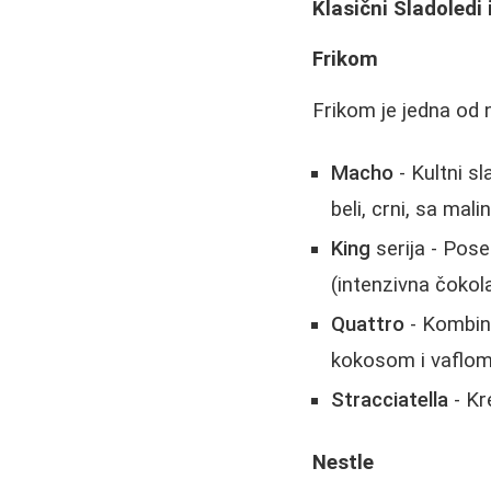
Klasični Sladoledi
Frikom
Frikom je jedna od 
Macho
- Kultni s
beli, crni, sa ma
King
serija - Pose
(intenzivna čokol
Quattro
- Kombina
kokosom i vaflom
Stracciatella
- Kr
Nestle