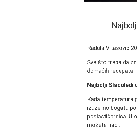
Najbolj
Radula Vitasović
20
Sve što treba da zn
domaćih recepata i g
Najbolji Sladoledi 
Kada temperatura po
izuzetno bogatu pon
poslastičarnica. U
možete naći.