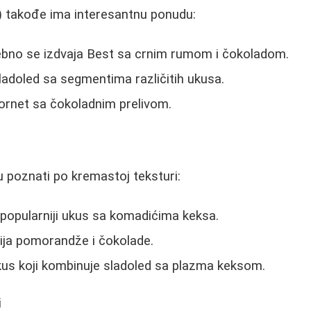
a) takođe ima interesantnu ponudu:
ebno se izdvaja Best sa crnim rumom i čokoladom.
ladoled sa segmentima različitih ukusa.
kornet sa čokoladnim prelivom.
u poznati po kremastoj teksturi:
popularniji ukus sa komadićima keksa.
ja pomorandže i čokolade.
ukus koji kombinuje sladoled sa plazma keksom.
i