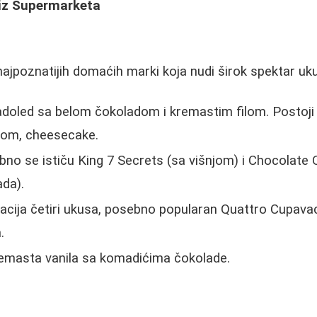
 iz Supermarketa
najpoznatijih domaćih marki koja nudi širok spektar uk
ladoled sa belom čokoladom i kremastim filom. Postoji u
linom, cheesecake.
bno se ističu King 7 Secrets (sa višnjom) i Chocolate
ada).
cija četiri ukusa, posebno popularan Quattro Cupavac
.
emasta vanila sa komadićima čokolade.