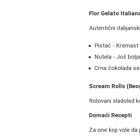
Flor Gelato Italia
Autentični italijansk
Pistać - Kremast
Nutela - Još bolja
Crna čokolada sa 
Scream Rolls (Beo
Rolovani sladoled k
Domaći Recepti
Za one koji vole da