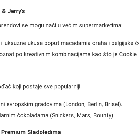
& Jerry's
i brendovi se mogu naći u većim supermarketima:
 luksuzne ukuse poput macadamia oraha i belgijske č
poznat po kreativnim kombinacijama kao što je Cookie
ač koji postaje sve popularniji:
ani evropskim gradovima (London, Berlin, Brisel).
ularnim čokoladama (Snickers, Mars, Bounty).
a Premium Sladoledima