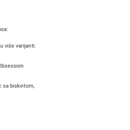
usa:
 više varijanti:
 Obsession
 sa biskvitom,