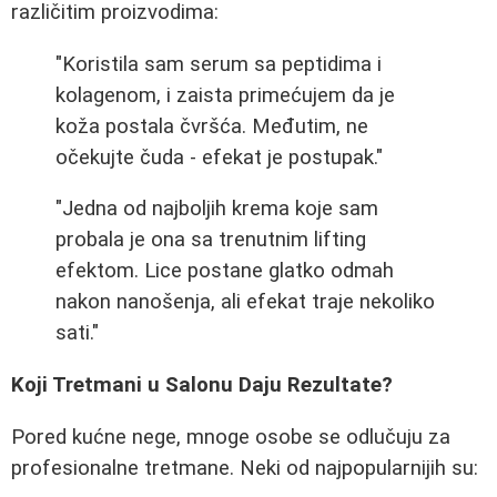
različitim proizvodima:
"Koristila sam serum sa peptidima i
kolagenom, i zaista primećujem da je
koža postala čvršća. Međutim, ne
očekujte čuda - efekat je postupak."
"Jedna od najboljih krema koje sam
probala je ona sa trenutnim lifting
efektom. Lice postane glatko odmah
nakon nanošenja, ali efekat traje nekoliko
sati."
Koji Tretmani u Salonu Daju Rezultate?
Pored kućne nege, mnoge osobe se odlučuju za
profesionalne tretmane. Neki od najpopularnijih su: