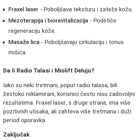
Fraxel laser
- Poboljšava teksturu i zateže kožu.
Mezoterapija i biorevitalizacija
- Podstiče
regeneraciju kože.
Masaže lica
- Poboljšavaju cirkulaciju i tonus
mišića.
Da li Radio Talasi i Miolift Deluju?
Iako su neki tretmani, poput radio talasa, bili
žestoko reklamirani, korisnici često nisu zadovoljni
rezultatima. Fraxel laser, s druge strane, ima više
pozitivnih utisaka, ali zahteva više tretmana i duži
period oporavka.
Zaključak