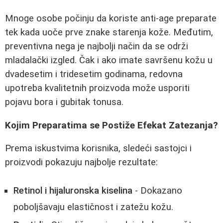
Mnoge osobe počinju da koriste anti-age preparate
tek kada uoče prve znake starenja kože. Međutim,
preventivna nega je najbolji način da se održi
mladalački izgled. Čak i ako imate savršenu kožu u
dvadesetim i tridesetim godinama, redovna
upotreba kvalitetnih proizvoda može usporiti
pojavu bora i gubitak tonusa.
Kojim Preparatima se Postiže Efekat Zatezanja?
Prema iskustvima korisnika, sledeći sastojci i
proizvodi pokazuju najbolje rezultate:
Retinol i hijaluronska kiselina
- Dokazano
poboljšavaju elastičnost i zatežu kožu.