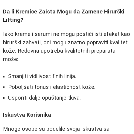
Da li Kremice Zaista Mogu da Zamene Hirurški
Lifting?
Iako kreme i serumi ne mogu postići isti efekat kao
hirurški zahvati, oni mogu znatno popraviti kvalitet
kože. Redovna upotreba kvalitetnih preparata
može:
Smanjiti vidljivost finih linija.
Poboljšati tonus i elastičnost kože.
Usporiti dalje opuštanje tkiva.
Iskustva Korisnika
Mnoge osobe su podelile svoja iskustva sa