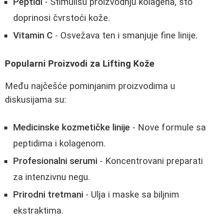
Peptidi
- Stimulišu proizvodnju kolagena, što
doprinosi čvrstoći kože.
Vitamin C
- Osvežava ten i smanjuje fine linije.
Popularni Proizvodi za Lifting Kože
Među najčešće pominjanim proizvodima u
diskusijama su:
Medicinske kozmetičke linije
- Nove formule sa
peptidima i kolagenom.
Profesionalni serumi
- Koncentrovani preparati
za intenzivnu negu.
Prirodni tretmani
- Ulja i maske sa biljnim
ekstraktima.