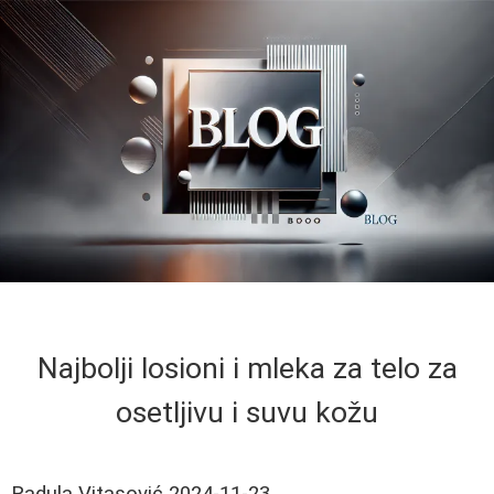
Najbolji losioni i mleka za telo za
osetljivu i suvu kožu
Radula Vitasović
2024-11-23