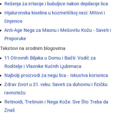
Rešenja za iritacije i bubuljice nakon depilacije lica
Hijaluronska kiselina u kozmetičkoj nezi: Mitovi i
činjenice
Anti-Age Nega za Masnu i Mešovitu Kožu - Saveti i
Preporuke
Tekstovi na srodnim blogovima
11 Otrovnih Biljaka u Domu i Bašti: Vodič za
Roditelje i Vlasnike Kućnih Ljubimaca
Najbolji proizvodi za negu lica - Iskustva korisnica
Zdrav život u 21. veku: Saveti za duhovnu i fizičku
ravnotežu
Retinoidi, Tretinoin i Nega Kože: Sve Što Treba da
Znaš