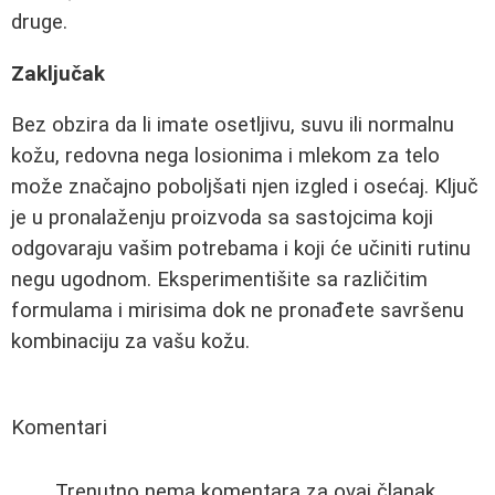
druge.
Zaključak
Bez obzira da li imate osetljivu, suvu ili normalnu
kožu, redovna nega losionima i mlekom za telo
može značajno poboljšati njen izgled i osećaj. Ključ
je u pronalaženju proizvoda sa sastojcima koji
odgovaraju vašim potrebama i koji će učiniti rutinu
negu ugodnom. Eksperimentišite sa različitim
formulama i mirisima dok ne pronađete savršenu
kombinaciju za vašu kožu.
Komentari
Trenutno nema komentara za ovaj članak.