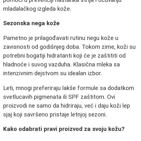
mladalačkog izgleda kože.
Sezonska nega kože
Pametno je prilagođavati rutinu negu kože u
zavisnosti od godišnjeg doba. Tokom zime, koži su
potrebni bogatiji hidratanti koji će je zaštititi od
hladnoće i suvog vazduha. Klasična mleka sa
intenzivnim dejstvom su idealan izbor.
Leti, mnogi preferiraju lakše formule sa dodatkom
svetlucavih pigmenata ili SPF zaštitom. Ovi
proizvodi ne samo da hidriraju, već i daju koži lep
sjaj koji savršeno pristaje letnjoj sezoni.
Kako odabrati pravi proizvod za svoju kožu?