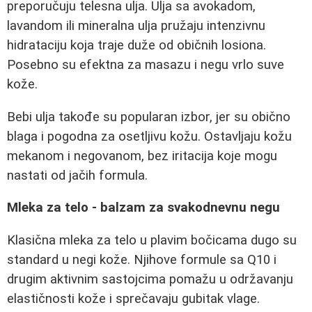
preporučuju telesna ulja. Ulja sa avokadom,
lavandom ili mineralna ulja pružaju intenzivnu
hidrataciju koja traje duže od običnih losiona.
Posebno su efektna za masazu i negu vrlo suve
kože.
Bebi ulja takođe su popularan izbor, jer su obično
blaga i pogodna za osetljivu kožu. Ostavljaju kožu
mekanom i negovanom, bez iritacija koje mogu
nastati od jačih formula.
Mleka za telo - balzam za svakodnevnu negu
Klasična mleka za telo u plavim bočicama dugo su
standard u negi kože. Njihove formule sa Q10 i
drugim aktivnim sastojcima pomažu u održavanju
elastičnosti kože i sprečavaju gubitak vlage.