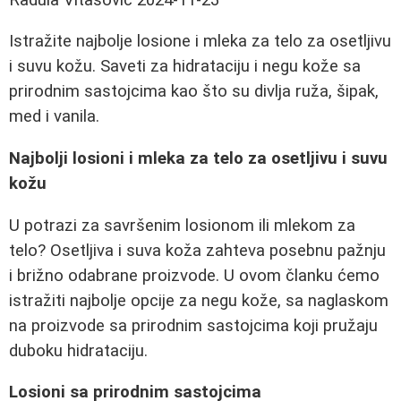
Istražite najbolje losione i mleka za telo za osetljivu
i suvu kožu. Saveti za hidrataciju i negu kože sa
prirodnim sastojcima kao što su divlja ruža, šipak,
med i vanila.
Najbolji losioni i mleka za telo za osetljivu i suvu
kožu
U potrazi za savršenim losionom ili mlekom za
telo? Osetljiva i suva koža zahteva posebnu pažnju
i brižno odabrane proizvode. U ovom članku ćemo
istražiti najbolje opcije za negu kože, sa naglaskom
na proizvode sa prirodnim sastojcima koji pružaju
duboku hidrataciju.
Losioni sa prirodnim sastojcima