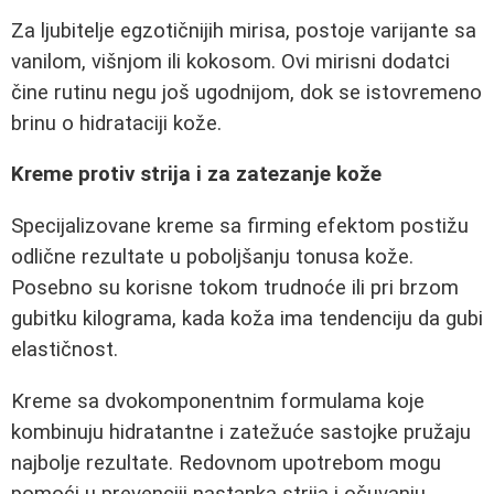
Za ljubitelje egzotičnijih mirisa, postoje varijante sa
vanilom, višnjom ili kokosom. Ovi mirisni dodatci
čine rutinu negu još ugodnijom, dok se istovremeno
brinu o hidrataciji kože.
Kreme protiv strija i za zatezanje kože
Specijalizovane kreme sa firming efektom postižu
odlične rezultate u poboljšanju tonusa kože.
Posebno su korisne tokom trudnoće ili pri brzom
gubitku kilograma, kada koža ima tendenciju da gubi
elastičnost.
Kreme sa dvokomponentnim formulama koje
kombinuju hidratantne i zatežuće sastojke pružaju
najbolje rezultate. Redovnom upotrebom mogu
pomoći u prevenciji nastanka strija i očuvanju