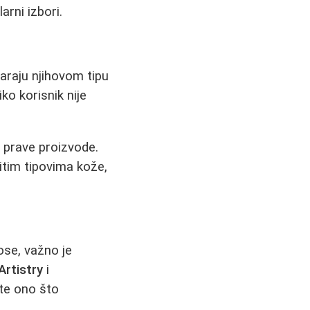
rni izbori.
varaju njihovom tipu
ko korisnik nije
i prave proizvode.
itim tipovima kože,
ose, važno je
Artistry
i
ete ono što