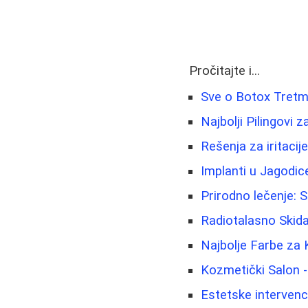
Pročitajte i...
Sve o Botox Tretma
Najbolji Pilingovi
Rešenja za iritacije
Implanti u Jagodic
Prirodno lečenje: 
Radiotalasno Skida
Najbolje Farbe za 
Kozmetički Salon - 
Estetske intervenc