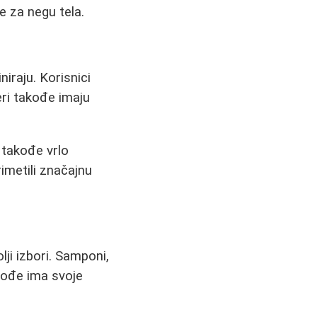
e za negu tela.
iraju. Korisnici
eri takođe imaju
u takođe vrlo
imetili značajnu
ji izbori. Samponi,
ođe ima svoje