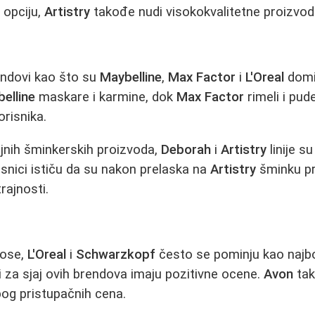
u opciju,
Artistry
takođe nudi visokokvalitetne proizvod
endovi kao što su
Maybelline
,
Max Factor
i
L'Oreal
domin
elline
maskare i karmine, dok
Max Factor
rimeli i pud
orisnika.
rajnih šminkerskih proizvoda,
Deborah
i
Artistry
linije s
isnici ističu da su nakon prelaska na
Artistry
šminku pr
trajnosti.
kose,
L'Oreal
i
Schwarzkopf
često se pominju kao najbol
vi za sjaj ovih brendova imaju pozitivne ocene.
Avon
tak
og pristupačnih cena.