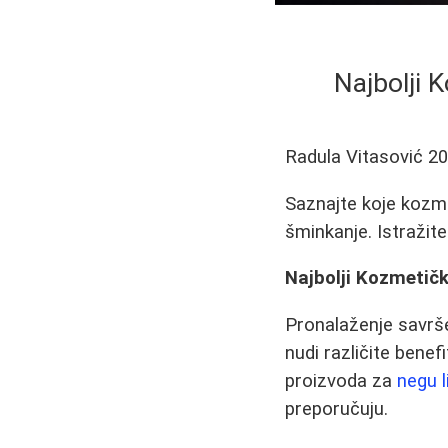
Najbolji 
Radula Vitasović
20
Saznajte koje kozmet
šminkanje. Istražit
Najbolji Kozmetičk
Pronalaženje savrš
nudi različite benef
proizvoda za
negu l
preporučuju.