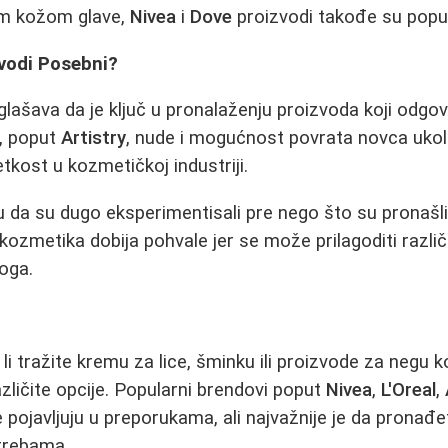
om kožom glave,
Nivea
i
Dove
proizvodi takođe su popula
zvodi Posebni?
glašava da je ključ u pronalaženju proizvoda koji odgo
i, poput
Artistry
, nude i mogućnost povrata novca ukoli
etkost u kozmetičkoj industriji.
iču da su dugo eksperimentisali pre nego što su pronašl
kozmetika dobija pohvale jer se može prilagoditi različ
oga.
li tražite kremu za lice, šminku ili proizvode za negu k
 različite opcije. Popularni brendovi poput
Nivea
,
L'Oreal
,
 pojavljuju u preporukama, ali najvažnije je da pronađ
trebama.