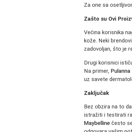
Za one sa osetljiv
Zašto su Ovi Proi
Većina korisnika na
kože. Neki brendov
zadovoljan, što je r
Drugi korisnici ist
Na primer,
Pulanna
uz savete dermatol
Zaključak
Bez obzira na to da 
istražiti i testirati
Maybelline
često se
odgovara vašim po