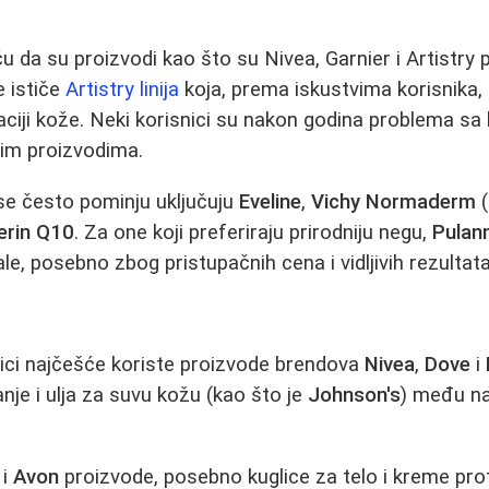
ču da su proizvodi kao što su Nivea, Garnier i Artistry p
e ističe
Artistry linija
koja, prema iskustvima korisnika,
aciji kože. Neki korisnici su nakon godina problema sa 
vim proizvodima.
 se često pominju uključuju
Eveline
,
Vichy Normaderm
(
erin Q10
. Za one koji preferiraju prirodniju negu,
Pulan
e, posebno zbog pristupačnih cena i vidljivih rezultata
nici najčešće koriste proizvode brendova
Nivea
,
Dove
i
ranje i ulja za suvu kožu (kao što je
Johnson's
) među na
 i
Avon
proizvode, posebno kuglice za telo i kreme proti