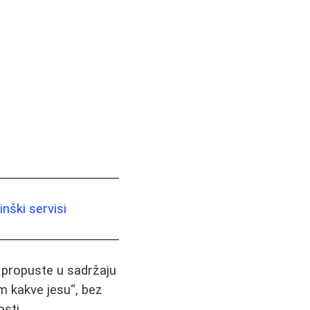
nški servisi
i propuste u sadržaju
m kakve jesu“, bez
sti.