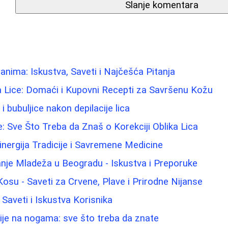
Slanje komentara
nima: Iskustva, Saveti i Najčešća Pitanja
 za Lice: Domaći i Kupovni Recepti za Savršenu Kožu
 i bubuljice nakon depilacije lica
e: Sve Što Treba da Znaš o Korekciji Oblika Lica
Sinergija Tradicije i Savremene Medicine
nje Mladeža u Beogradu - Iskustva i Preporuke
Kosu - Saveti za Crvene, Plave i Prirodne Nijanse
Saveti i Iskustva Korisnika
ije na nogama: sve što treba da znate