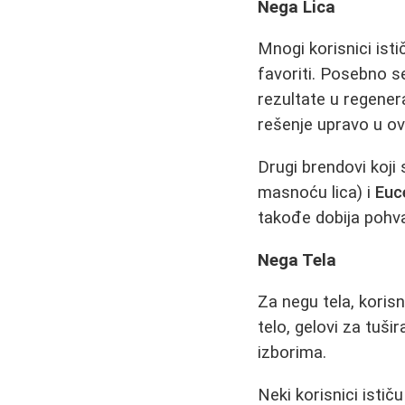
Nega Lica
Mnogi korisnici isti
favoriti. Posebno s
rezultate u regener
rešenje upravo u o
Drugi brendovi koji
masnoću lica) i
Euc
takođe dobija pohval
Nega Tela
Za negu tela, koris
telo, gelovi za tuši
izborima.
Neki korisnici ističu