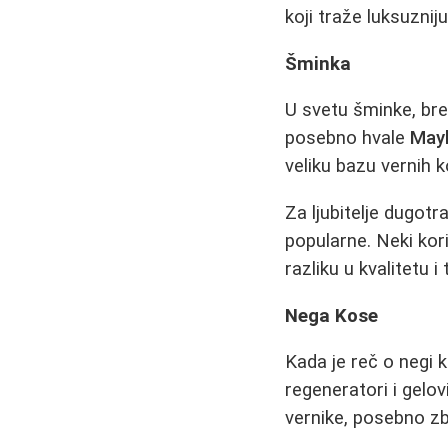
koji traže luksuznij
Šminka
U svetu šminke, br
posebno hvale
Mayb
veliku bazu vernih k
Za ljubitelje dugot
popularne. Neki kor
razliku u kvalitetu i 
Nega Kose
Kada je reč o negi 
regeneratori i gelo
vernike, posebno zb