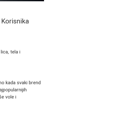
 Korisnika
ca, tela i
no kada svaki brend
ajpopularnijih
še vole i