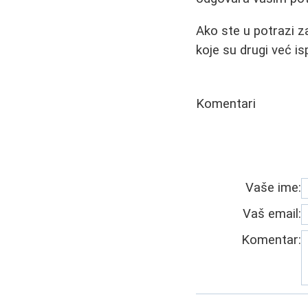
Ako ste u potrazi 
koje su drugi već isp
Komentari
Vaše ime:
Vaš email:
Komentar: