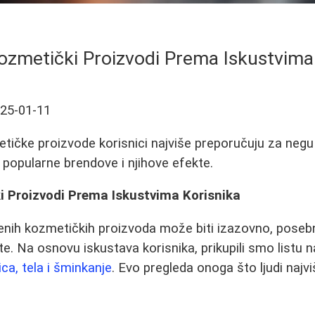
Kozmetički Proizvodi Prema Iskustvima
25-01-11
ičke proizvode korisnici najviše preporučuju za negu li
e popularne brendove i njihove efekte.
i Proizvodi Prema Iskustvima Korisnika
enih kozmetičkih proizvoda može biti izazovno, poseb
ite. Na osnovu iskustava korisnika, prikupili smo listu n
ica, tela i šminkanje
. Evo pregleda onoga što ljudi najvi