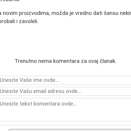
za novim proizvodima, možda je vredno dati šansu nek
robali i zavoleli.
Trenutno nema komentara za ovaj članak.