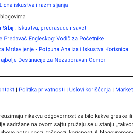
 Lična iskustva i razmišljanja
 blogovima
 Srbiji: Iskustva, predrasude i saveti
ne Predavač Engleskog: Vodič za Početnike
za Mršavljenje - Potpuna Analiza i Iskustva Korisnica
Najbolje Destinacije za Nezaboravan Odmor
ontakt
|
Politika privatnosti
|
Uslovi korišćenja
|
Marketi
preuzimaju nikakvu odgovornost za bilo kakve greške il
ije sadržane na ovom sajtu pružaju se u stanju „takvo
jihove potpunosti, tačnosti, korisnosti ili blagovremeno