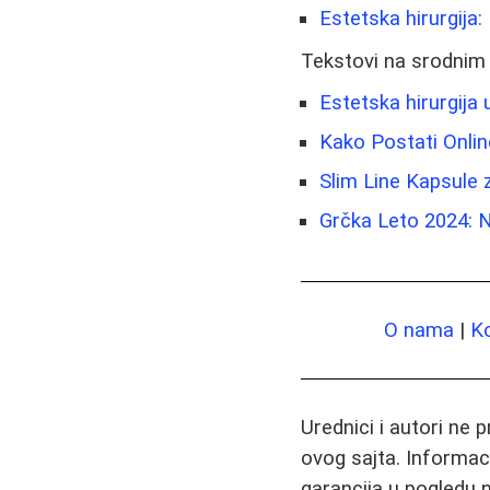
Estetska hirurgija:
Tekstovi na srodnim
Estetska hirurgija u
Kako Postati Onli
Slim Line Kapsule 
Grčka Leto 2024: 
O nama
|
K
Urednici i autori ne 
ovog sajta. Informac
garancija u pogledu n