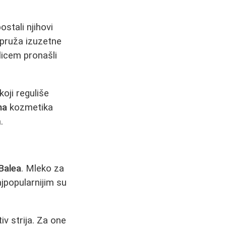
ostali njihovi
 pruža izuzetne
licem pronašli
koji reguliše
na
kozmetika
.
Balea
. Mleko za
jpopularnijim su
v strija. Za one