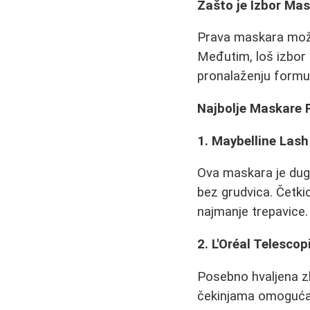
Zašto je Izbor Ma
Prava maskara može 
Međutim, loš izbor m
pronalaženju formu
Najbolje Maskare 
1. Maybelline Lash
Ova maskara je dug
bez grudvica. Četki
najmanje trepavice.
2. L'Oréal Telescop
Posebno hvaljena z
čekinjama omogućava