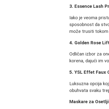
3. Essence Lash Pr
Iako je veoma prist
sposobnost da stvori
može trusiti tokom
4. Golden Rose Lif
Odličan izbor za one
korena, dajući im v
5. YSL Effet Faux 
Luksuzna opcija koja
obuhvata svaku trepa
Maskare za Osetlji