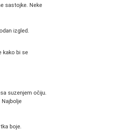
vne sastojke. Neke
odan izgled.
 kako bi se
 sa suzenjem očiju.
 Najbolje
tka boje.