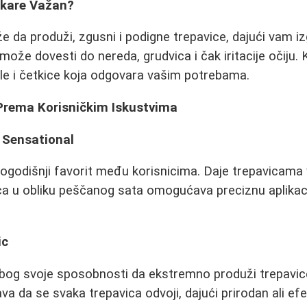
skare Važan?
da produži, zgusni i podigne trepavice, dajući vam iz
ože dovesti do nereda, grudvica i čak iritacije očiju. K
le i četkice koja odgovara vašim potrebama.
Prema Korisničkim Iskustvima
 Sensational
ogodišnji favorit među korisnicima. Daje trepavicama 
ca u obliku peščanog sata omogućava preciznu aplikaci
ic
bog svoje sposobnosti da ekstremno produži trepavice
 da se svaka trepavica odvoji, dajući prirodan ali efe