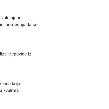
hvale njenu
ici primećuju da se
diže trepavice iz
etkica koja
 kvalitet.