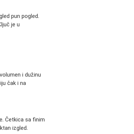
gled pun pogled.
ljuč je u
volumen i dužinu
ju čak i na
. Četkica sa finim
ktan izgled.