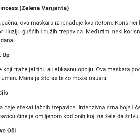
incess (Zelena Varijanta)
upačna, ova maskara iznenađuje kvalitetom. Korisnici 
 iluziju gušćih i dužih trepavica. Međutim, neki korisn
 dana.
t Up
 koji traže jeftinu ali efikasnu opciju. Ova maskara po
olumen. Mana je što se brzo može osušiti.
Cils
 daje efekat lažnih trepavica. Intenzivna crna boja i č
vicu čine je omiljenom kod onih koji ne žele da žrtvuju
ve Oči