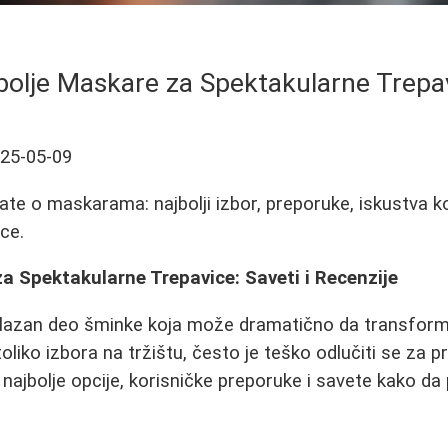
bolje Maskare za Spektakularne Trepa
25-05-09
ate o maskarama: najbolji izbor, preporuke, iskustva ko
ce.
a Spektakularne Trepavice: Saveti i Recenzije
lazan deo šminke koja može dramatično da transformi
oliko izbora na tržištu, često je teško odlučiti se za 
 najbolje opcije, korisničke preporuke i savete kako da