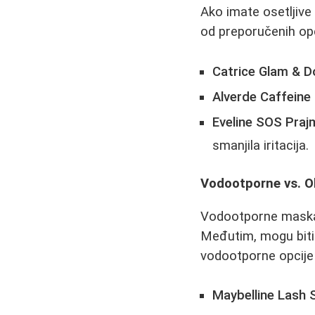
Ako imate osetljive
od preporučenih opc
Catrice Glam & Do
Alverde Caffeine
Eveline SOS Praj
smanjila iritacija.
Vodootporne vs. 
Vodootporne maskare
Međutim, mogu biti 
vodootporne opcije 
Maybelline Lash 