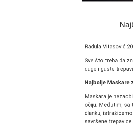
Naj
Radula Vitasović
20
Sve što treba da zn
duge i guste trepavi
Najbolje Maskare z
Maskara je nezaobi
očiju. Međutim, sa t
članku, istražićemo
savršene trepavice.