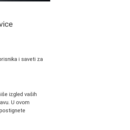
vice
risnika i saveti za
še izgled vaših
pravu. U ovom
 postignete