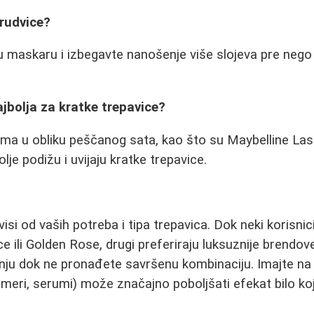
rudvice?
u maskaru i izbegavte nanošenje više slojeva pre nego
jbolja za kratke trepavice?
a u obliku peščanog sata, kao što su Maybelline Lash L
lje podižu i uvijaju kratke trepavice.
si od vaših potreba i tipa trepavica. Dok neki korisnici
e ili Golden Rose, drugi preferiraju luksuznije brendov
nju dok ne pronađete savršenu kombinaciju. Imajte na
jmeri, serumi) može značajno poboljšati efekat bilo k