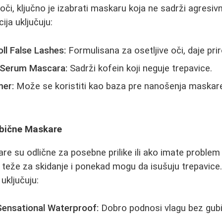
 oči, ključno je izabrati maskaru koja ne sadrži agresi
ija uključuju:
ll False Lashes:
Formulisana za osetljive oči, daje prir
 Serum Mascara:
Sadrži kofein koji neguje trepavice.
mer:
Može se koristiti kao baza pre nanošenja maskare
Obične Maskare
 su odlične za posebne prilike ili ako imate problem
teže za skidanje i ponekad mogu da isušuju trepavice.
uključuju:
Sensational Waterproof:
Dobro podnosi vlagu bez gubi