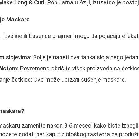
Make Long & Curl:
Popularna u Aziji, izuzetno je posto
je Maskare
:
Eveline ili Essence prajmeri mogu da pojačaju efeka
m slojevima:
Bolje je naneti dva tanka sloja nego jeda
čistom:
Povremeno obrišite višak proizvoda sa četkice
nje četkice:
Ovo može ubrzati sušenje maskare.
 maskara?
askaru zamenite nakon 3-6 meseci kako biste izbegli i
mozete dodati par kapi fiziološkog rastvora da produži