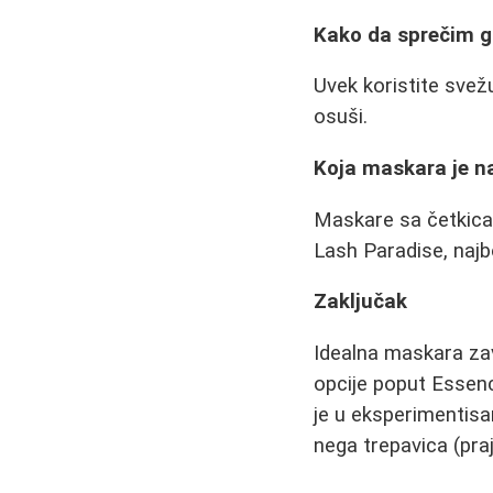
Kako da sprečim g
Uvek koristite svež
osuši.
Koja maskara je na
Maskare sa četkicam
Lash Paradise, najbo
Zaključak
Idealna maskara zavi
opcije poput Essenc
je u eksperimentisa
nega trepavica (pra