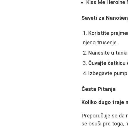
Kiss Me Heroine 
Saveti za Nanošen
Koristite prajmer
njeno trusenje.
Nanesite u tanki
Čuvajte četkicu 
Izbegavte pumpa
Česta Pitanja
Koliko dugo traje
Preporučuje se da m
se osuši pre toga, 