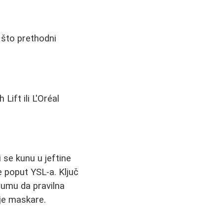
 što prethodni
ift ili L'Oréal
 se kunu u jeftine
e poput YSL-a. Ključ
 umu da pravilna
oje maskare.