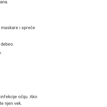
jana.
t maskare i spreče
n debeo.
.
nfekcije očiju. Ako
te njen vek.