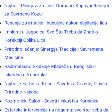
Najbolji Pilingovi za Lice: Domaći i Kupovni Recepti
za Savršenu Kožu
Rešenja za iritacije i bubuljice nakon depilacije lica
Implanti u Jagodice: Sve Što Treba da Znaš o
Korekciji Oblika Lica
Prirodno lečenje: Sinergija Tradicije i Savremene
Medicine
Radiotalasno Skidanje Mladeža u Beogradu -
Iskustva i Preporuke
Najbolje Farbe za Kosu - Saveti za Crvene, Plave i
Prirodne Nijanse
Kozmetički Salon - Saveti i Iskustva Korisnika
Estetske intervencije na nogama: sve što treba da