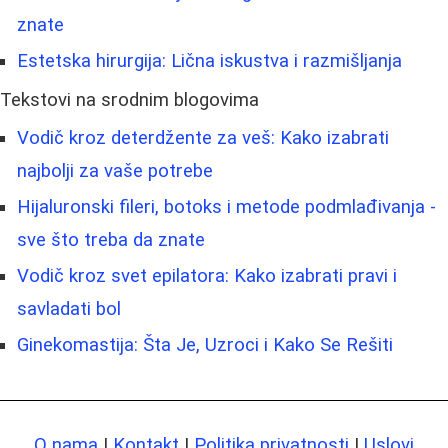
znate
Estetska hirurgija: Lična iskustva i razmišljanja
Tekstovi na srodnim blogovima
Vodič kroz deterdžente za veš: Kako izabrati
najbolji za vaše potrebe
Hijaluronski fileri, botoks i metode podmlađivanja -
sve što treba da znate
Vodič kroz svet epilatora: Kako izabrati pravi i
savladati bol
Ginekomastija: Šta Je, Uzroci i Kako Se Rešiti
O nama
|
Kontakt
|
Politika privatnosti
|
Uslovi