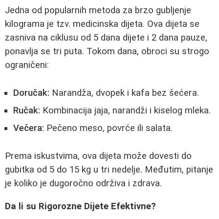
Jedna od popularnih metoda za brzo gubljenje
kilograma je tzv. medicinska dijeta. Ova dijeta se
zasniva na ciklusu od 5 dana dijete i 2 dana pauze,
ponavlja se tri puta. Tokom dana, obroci su strogo
ograničeni:
Doručak:
Narandža, dvopek i kafa bez šećera.
Ručak:
Kombinacija jaja, narandži i kiselog mleka.
Večera:
Pečeno meso, povrće ili salata.
Prema iskustvima, ova dijeta može dovesti do
gubitka od 5 do 15 kg u tri nedelje. Međutim, pitanje
je koliko je dugoročno održiva i zdrava.
Da li su Rigorozne Dijete Efektivne?