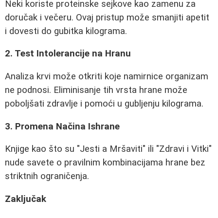
Neki koriste proteinske sejkove kao zamenu za
doručak i večeru. Ovaj pristup može smanjiti apetit
i dovesti do gubitka kilograma.
2. Test Intolerancije na Hranu
Analiza krvi može otkriti koje namirnice organizam
ne podnosi. Eliminisanje tih vrsta hrane može
poboljšati zdravlje i pomoći u gubljenju kilograma.
3. Promena Načina Ishrane
Knjige kao što su "Jesti a Mršaviti" ili "Zdravi i Vitki"
nude savete o pravilnim kombinacijama hrane bez
striktnih ograničenja.
Zaključak