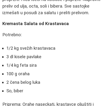
preliv od ulja, octa, soli i bibera. Sve sastojke
izmešati u posudi za salatu i preliti prelivom.
Kremasta Salata od Krastavaca
Potrebno:
1/2 kg svežih krastavaca
3 dl kisele pavlake
1/4 kg feta sira
100 g oraha
2 čena belog luka
So, biber
Priprema: Orahe naseckati, krastavce oljuštiti i