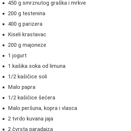
450 g smrznutog graška i mrkve
200 g testenina
400 g parizera
Kiseli krastavac
200 g majoneze
1 jogurt
1 kašika soka od limuna
1/2 kašičice soli
Malo papra
1/2 kašičice šećera
Malo peršuna, kopra i vlasca
2 tvrdo kuvana jaja
2 čvrsta paradajza