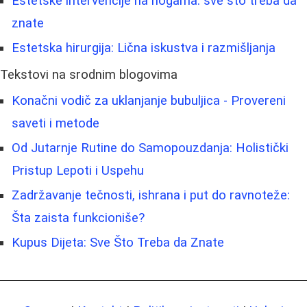
Estetske intervencije na nogama: sve što treba da
znate
Estetska hirurgija: Lična iskustva i razmišljanja
Tekstovi na srodnim blogovima
Konačni vodič za uklanjanje bubuljica - Provereni
saveti i metode
Od Jutarnje Rutine do Samopouzdanja: Holistički
Pristup Lepoti i Uspehu
Zadržavanje tečnosti, ishrana i put do ravnoteže:
Šta zaista funkcioniše?
Kupus Dijeta: Sve Što Treba da Znate