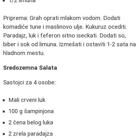
1/2 limuna
Priprema: Grah oprati mlakom vodom. Dodati
komadiće tune i maslinovo ulje. Kukuruz ocediti.
Paradajz, luk i feferon sitno iseckati. Dodati so,
biber i sok od limuna. Izmešati i ostaviti 1-2 sata na
hladnom mestu.
Sredozemna Salata
Sastojci za 4 osobe:
Mali crveni luk
100 g šampinjona
2 čena belog luka
2 zrela paradajza