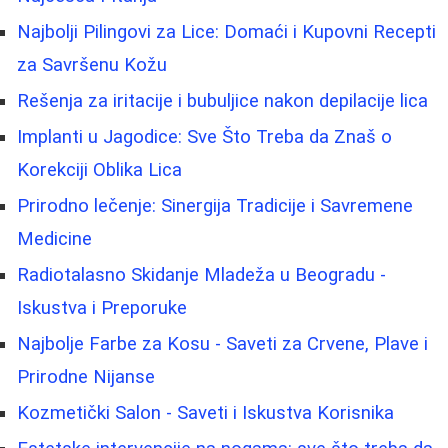
Najbolji Pilingovi za Lice: Domaći i Kupovni Recepti
za Savršenu Kožu
Rešenja za iritacije i bubuljice nakon depilacije lica
Implanti u Jagodice: Sve Što Treba da Znaš o
Korekciji Oblika Lica
Prirodno lečenje: Sinergija Tradicije i Savremene
Medicine
Radiotalasno Skidanje Mladeža u Beogradu -
Iskustva i Preporuke
Najbolje Farbe za Kosu - Saveti za Crvene, Plave i
Prirodne Nijanse
Kozmetički Salon - Saveti i Iskustva Korisnika