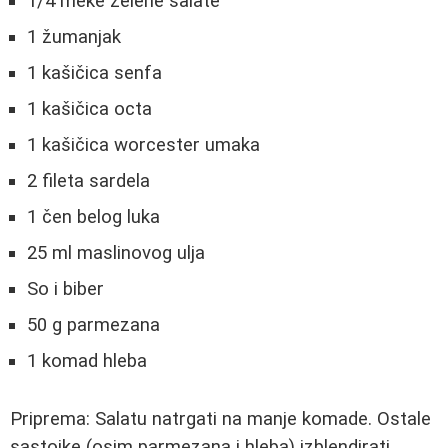
1/4 meke zelene salate
1 žumanjak
1 kašičica senfa
1 kašičica octa
1 kašičica worcester umaka
2 fileta sardela
1 čen belog luka
25 ml maslinovog ulja
So i biber
50 g parmezana
1 komad hleba
Priprema: Salatu natrgati na manje komade. Ostale
sastojke (osim parmezana i hleba) izblendirati.