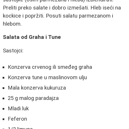
Preliti preko salate i dobro izmešati. Hleb iseći na
kockice i popržiti. Posuti salatu parmezanom i
hlebom.
Salata od Graha i Tune
Sastojci:
Konzerva crvenog ili smeđeg graha
Konzerva tune u maslinovom ulju
Mala konzerva kukuruza
25 g malog paradajza
Mladi luk
Feferon