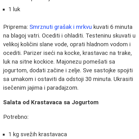
1 luk
Priprema:
Smrznuti grašak i mrkvu
kuvati 6 minuta
na blagoj vatri. Ocediti i ohladiti. Testeninu skuvati u
velikoj količini slane vode, oprati hladnom vodom i
ocediti. Parizer iseći na kocke, krastavac na trake,
luk na sitne kockice. Majonezu pomešati sa
jogurtom, dodati začine i zelje. Sve sastojke spojiti
sa umakom i ostaviti da odstoji 30 minuta. Ukrasiti
isečenim jajima i paradajzom.
Salata od Krastavaca sa Jogurtom
Potrebno:
1 kg svežih krastavaca