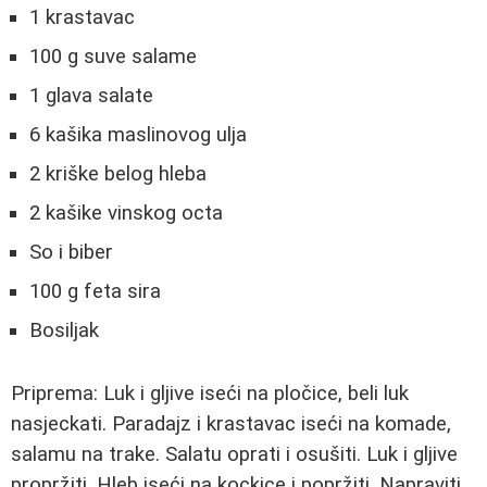
1 krastavac
100 g suve salame
1 glava salate
6 kašika maslinovog ulja
2 kriške belog hleba
2 kašike vinskog octa
So i biber
100 g feta sira
Bosiljak
Priprema: Luk i gljive iseći na pločice, beli luk
nasjeckati. Paradajz i krastavac iseći na komade,
salamu na trake. Salatu oprati i osušiti. Luk i gljive
propržiti. Hleb iseći na kockice i popržiti. Napraviti