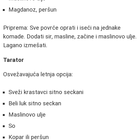
Magdanoz, peršun
Priprema: Sve povrće oprati i iseći na jednake
komade. Dodati sir, masline, začine i maslinovo ulje.
Lagano izmešati.
Tarator
Osvežavajuća letnja opcija:
Sveži krastavci sitno seckani
Beli luk sitno seckan
Maslinovo ulje
So
Kopar ili peršun