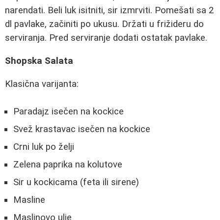
narendati. Beli luk isitniti, sir izmrviti. Pomešati sa 2
dl pavlake, začiniti po ukusu. Držati u frižideru do
serviranja. Pred serviranje dodati ostatak pavlake.
Shopska Salata
Klasična varijanta:
Paradajz isečen na kockice
Svež krastavac isečen na kockice
Crni luk po želji
Zelena paprika na kolutove
Sir u kockicama (feta ili sirene)
Masline
Maslinovo ulje