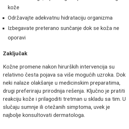
kože
Održavajte adekvatnu hidrataciju organizma
Izbegavate preterano sunčanje dok se koža ne
oporavi
Zaključak
Kožne promene nakon hirurških intervencija su
relativno česta pojava sa više mogućih uzroka. Dok
neki nalaze olakšanje u medicinskim preparatima,
drugi preferiraju prirodnija rešenja. Ključno je pratiti
reakciju kože i prilagoditi tretman u skladu sa tim. U
slučaju sumnje ili otežanih simptoma, uvek je
najbolje konsultovati dermatologa.