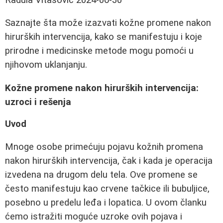
Saznajte šta može izazvati kožne promene nakon
hirurških intervencija, kako se manifestuju i koje
prirodne i medicinske metode mogu pomoći u
njihovom uklanjanju.
Kožne promene nakon hirurških intervencija:
uzroci i rešenja
Uvod
Mnoge osobe primećuju pojavu kožnih promena
nakon hirurških intervencija, čak i kada je operacija
izvedena na drugom delu tela. Ove promene se
često manifestuju kao crvene tačkice ili bubuljice,
posebno u predelu leđa i lopatica. U ovom članku
ćemo istražiti moguće uzroke ovih pojava i