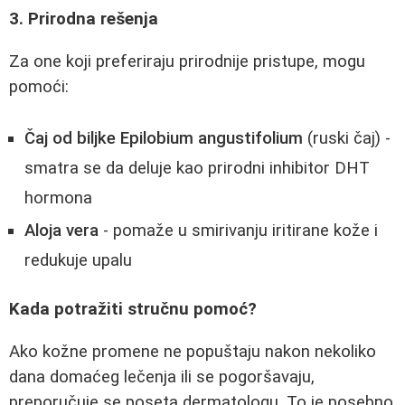
3. Prirodna rešenja
Za one koji preferiraju prirodnije pristupe, mogu
pomoći:
Čaj od biljke Epilobium angustifolium
(ruski čaj) -
smatra se da deluje kao prirodni inhibitor DHT
hormona
Aloja vera
- pomaže u smirivanju iritirane kože i
redukuje upalu
Kada potražiti stručnu pomoć?
Ako kožne promene ne popuštaju nakon nekoliko
dana domaćeg lečenja ili se pogoršavaju,
preporučuje se poseta dermatologu. To je posebno