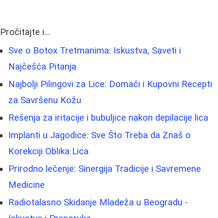
Pročitajte i...
Sve o Botox Tretmanima: Iskustva, Saveti i
Najčešća Pitanja
Najbolji Pilingovi za Lice: Domaći i Kupovni Recepti
za Savršenu Kožu
Rešenja za iritacije i bubuljice nakon depilacije lica
Implanti u Jagodice: Sve Što Treba da Znaš o
Korekciji Oblika Lica
Prirodno lečenje: Sinergija Tradicije i Savremene
Medicine
Radiotalasno Skidanje Mladeža u Beogradu -