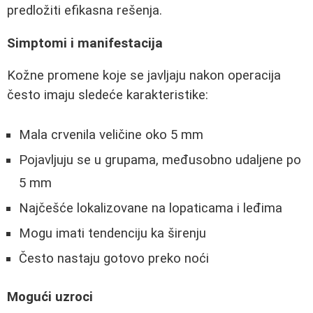
predložiti efikasna rešenja.
Simptomi i manifestacija
Kožne promene koje se javljaju nakon operacija
često imaju sledeće karakteristike:
Mala crvenila veličine oko 5 mm
Pojavljuju se u grupama, međusobno udaljene po
5 mm
Najčešće lokalizovane na lopaticama i leđima
Mogu imati tendenciju ka širenju
Često nastaju gotovo preko noći
Mogući uzroci