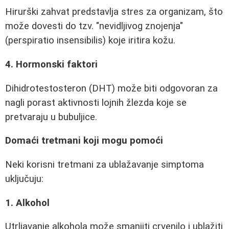
Hirurški zahvat predstavlja stres za organizam, što
može dovesti do tzv. "nevidljivog znojenja"
(perspiratio insensibilis) koje iritira kožu.
4. Hormonski faktori
Dihidrotestosteron (DHT) može biti odgovoran za
nagli porast aktivnosti lojnih žlezda koje se
pretvaraju u bubuljice.
Domaći tretmani koji mogu pomoći
Neki korisni tretmani za ublažavanje simptoma
uključuju:
1. Alkohol
Utrljavanje alkohola može smanjiti crvenilo i ublažiti