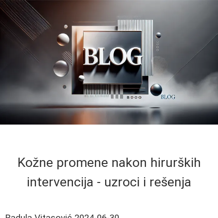
Kožne promene nakon hirurških
intervencija - uzroci i rešenja
Radula Vitasović
2024-06-30