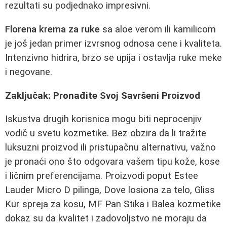
rezultati su podjednako impresivni.
Florena krema za ruke
sa aloe verom ili kamilicom
je još jedan primer izvrsnog odnosa cene i kvaliteta.
Intenzivno hidrira, brzo se upija i ostavlja ruke meke
i negovane.
Zaključak: Pronađite Svoj Savršeni Proizvod
Iskustva drugih korisnica mogu biti neprocenjiv
vodič u svetu kozmetike. Bez obzira da li tražite
luksuzni proizvod ili pristupačnu alternativu, važno
je pronaći ono što odgovara vašem tipu kože, kose
i ličnim preferencijama. Proizvodi poput Estee
Lauder Micro D pilinga, Dove losiona za telo, Gliss
Kur spreja za kosu, MF Pan Stika i Balea kozmetike
dokaz su da kvalitet i zadovoljstvo ne moraju da