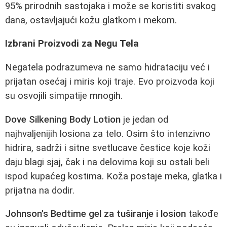
95% prirodnih sastojaka i može se koristiti svakog
dana, ostavljajući kožu glatkom i mekom.
Izbrani Proizvodi za Negu Tela
Negatela podrazumeva ne samo hidrataciju već i
prijatan osećaj i miris koji traje. Evo proizvoda koji
su osvojili simpatije mnogih.
Dove Silkening Body Lotion
je jedan od
najhvaljenijih losiona za telo. Osim što intenzivno
hidrira, sadrži i sitne svetlucave čestice koje koži
daju blagi sjaj, čak i na delovima koji su ostali beli
ispod kupaćeg kostima. Koža postaje meka, glatka i
prijatna na dodir.
Johnson's Bedtime gel za tuširanje i losion
takođe