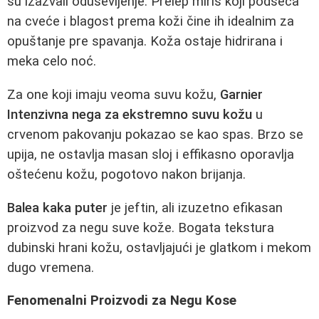
su izazvali oduševljenje. Prelep miris koji podseća
na cveće i blagost prema koži čine ih idealnim za
opuštanje pre spavanja. Koža ostaje hidrirana i
meka celo noć.
Za one koji imaju veoma suvu kožu,
Garnier
Intenzivna nega za ekstremno suvu kožu
u
crvenom pakovanju pokazao se kao spas. Brzo se
upija, ne ostavlja masan sloj i effikasno oporavlja
oštećenu kožu, pogotovo nakon brijanja.
Balea kaka puter
je jeftin, ali izuzetno efikasan
proizvod za negu suve kože. Bogata tekstura
dubinski hrani kožu, ostavljajući je glatkom i mekom
dugo vremena.
Fenomenalni Proizvodi za Negu Kose