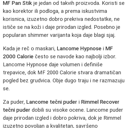
MF Pan Stik
je jedan od takvih proizvoda. Koristi se
kao korektor ili podloga, a prema iskustvima
korisnica, izuzetno dobro prekriva nedostatke, ne
ističe se na koži i daje prirodan izgled. Posebno je
popularan shimmer varijanta koja daje blagi sjaj.
Kada je reč o maskari,
Lancome Hypnose
i
MF
2000 Calorie
često se navode kao najbolji izbor.
Lancome Hypnose daje volumen i definiše
trepavice, dok MF 2000 Calorie stvara dramatičan
pogled bez grudvica. Obje dugo traju i ne razmazuju
se.
Za puder,
Lancome tečni puder
i
Rimmel Recover
tečni puder
dobili su visoke ocene. Lancome puder
daje prirodan izgled i dobro pokriva, dok je Rimmel
izuzetno povoljan a kvalitetan, savršeno