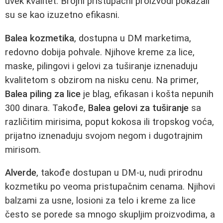
uvek kvalitet. Brojni pristupačni proizvodi pokazali
su se kao izuzetno efikasni.
Balea kozmetika
, dostupna u DM marketima,
redovno dobija pohvale. Njihove kreme za lice,
maske, pilingovi i gelovi za tuširanje iznenaduju
kvalitetom s obzirom na nisku cenu. Na primer,
Balea piling za lice
je blag, efikasan i košta nepunih
300 dinara. Takođe,
Balea gelovi za tuširanje
sa
različitim mirisima, poput kokosa ili tropskog voća,
prijatno iznenaduju svojom negom i dugotrajnim
mirisom.
Alverde
, takođe dostupan u DM-u, nudi prirodnu
kozmetiku po veoma pristupačnim cenama. Njihovi
balzami za usne, losioni za telo i kreme za lice
često se porede sa mnogo skupljim proizvodima, a