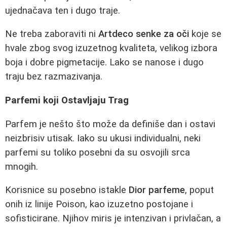
ujednačava ten i dugo traje.
Ne treba zaboraviti ni
Artdeco senke za oči
koje se
hvale zbog svog izuzetnog kvaliteta, velikog izbora
boja i dobre pigmetacije. Lako se nanose i dugo
traju bez razmazivanja.
Parfemi koji Ostavljaju Trag
Parfem je nešto što može da definiše dan i ostavi
neizbrisiv utisak. Iako su ukusi individualni, neki
parfemi su toliko posebni da su osvojili srca
mnogih.
Korisnice su posebno istakle
Dior parfeme
, poput
onih iz linije Poison, kao izuzetno postojane i
sofisticirane. Njihov miris je intenzivan i privlačan, a