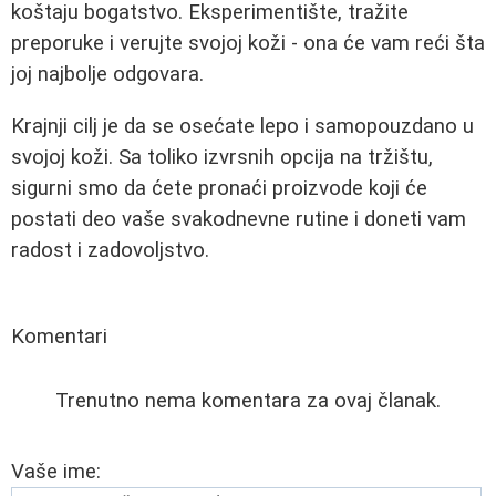
koštaju bogatstvo. Eksperimentište, tražite
preporuke i verujte svojoj koži - ona će vam reći šta
joj najbolje odgovara.
Krajnji cilj je da se osećate lepo i samopouzdano u
svojoj koži. Sa toliko izvrsnih opcija na tržištu,
sigurni smo da ćete pronaći proizvode koji će
postati deo vaše svakodnevne rutine i doneti vam
radost i zadovoljstvo.
Komentari
Trenutno nema komentara za ovaj članak.
Vaše ime: