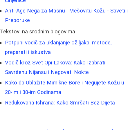
činjenice
Anti-Age Nega za Masnu i Mešovitu Kožu - Saveti i
Preporuke
Tekstovi na srodnim blogovima
Potpuni vodič za uklanjanje ožiljaka: metode,
preparati i iskustva
Vodič kroz Svet Opi Lakova: Kako Izabrati
Savršenu Nijansu i Negovati Nokte
Kako da Ublažite Mimikne Bore i Negujete Kožu u
20-im i 30-im Godinama
Redukovana Ishrana: Kako Smršati Bez Dijeta