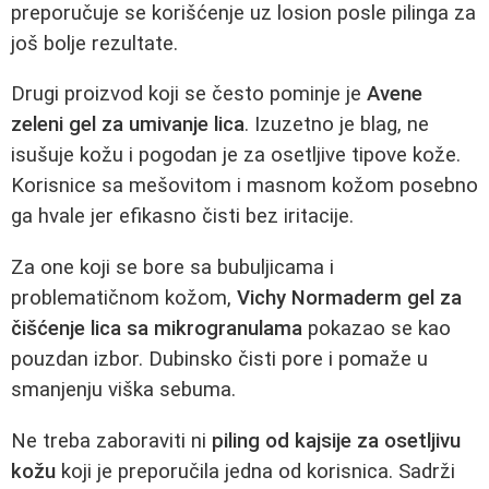
preporučuje se korišćenje uz losion posle pilinga za
još bolje rezultate.
Drugi proizvod koji se često pominje je
Avene
zeleni gel za umivanje lica
. Izuzetno je blag, ne
isušuje kožu i pogodan je za osetljive tipove kože.
Korisnice sa mešovitom i masnom kožom posebno
ga hvale jer efikasno čisti bez iritacije.
Za one koji se bore sa bubuljicama i
problematičnom kožom,
Vichy Normaderm gel za
čišćenje lica sa mikrogranulama
pokazao se kao
pouzdan izbor. Dubinsko čisti pore i pomaže u
smanjenju viška sebuma.
Ne treba zaboraviti ni
piling od kajsije za osetljivu
kožu
koji je preporučila jedna od korisnica. Sadrži