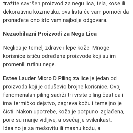
tražite savršen proizvod za negu lica, tela, kose ili
dekorativnu kozmetiku, ova lista će vam pomoći da
pronađete ono što vam najbolje odgovara.
Nezaobilazni Proizvodi za Negu Lica
Neglica je temelj zdrave i lepe kože. Mnoge
korisnice ističu određene proizvode koji su im
promenili rutinu nege.
Estee Lauder Micro D Piling za lice
je jedan od
proizvoda koji je oduševio brojne korisnice. Ovaj
fenomenalan piling sadrži tri vrste piling čestica i
ima termičko dejstvo, zagreva kožu i temeljno je
čisti. Nakon upotrebe, koža je potpuno izglađena,
pore su manje vidljive, a osećaj je svilenkast.
Idealno je za mešovitu ili masnu kožu, a