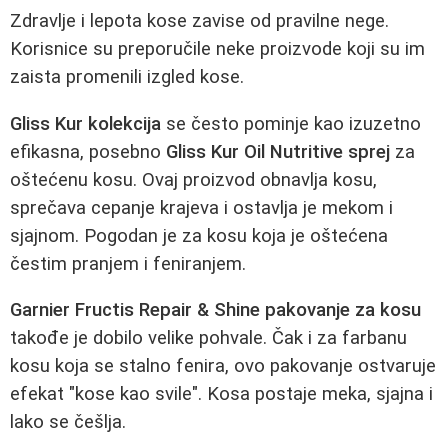
Zdravlje i lepota kose zavise od pravilne nege.
Korisnice su preporučile neke proizvode koji su im
zaista promenili izgled kose.
Gliss Kur kolekcija
se često pominje kao izuzetno
efikasna, posebno
Gliss Kur Oil Nutritive sprej
za
oštećenu kosu. Ovaj proizvod obnavlja kosu,
sprečava cepanje krajeva i ostavlja je mekom i
sjajnom. Pogodan je za kosu koja je oštećena
čestim pranjem i feniranjem.
Garnier Fructis Repair & Shine pakovanje za kosu
takođe je dobilo velike pohvale. Čak i za farbanu
kosu koja se stalno fenira, ovo pakovanje ostvaruje
efekat "kose kao svile". Kosa postaje meka, sjajna i
lako se češlja.