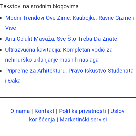
Tekstovi na srodnim blogovima
Modni Trendovi Ove Zime: Kaubojke, Ravne Cizme i
Više
Anti Celulit Masaža: Sve Što Treba Da Znate
Ultrazvučna kavitacija: Kompletan vodič za
nehirurško uklanjanje masnih naslaga
Pripreme za Arhitekturu: Pravo Iskustvo Studenata
i Đaka
O nama
|
Kontakt
|
Politika privatnosti
|
Uslovi
korišćenja
|
Marketinški servisi