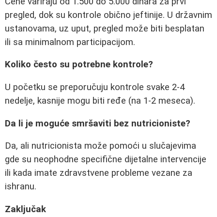
Cene variraju od 1.500 do 5.000 dinara za prvi
pregled, dok su kontrole obično jeftinije. U državnim
ustanovama, uz uput, pregled može biti besplatan
ili sa minimalnom participacijom.
Koliko često su potrebne kontrole?
U početku se preporučuju kontrole svake 2-4
nedelje, kasnije mogu biti ređe (na 1-2 meseca).
Da li je moguće smršaviti bez nutricioniste?
Da, ali nutricionista može pomoći u slučajevima
gde su neophodne specifične dijetalne intervencije
ili kada imate zdravstvene probleme vezane za
ishranu.
Zaključak