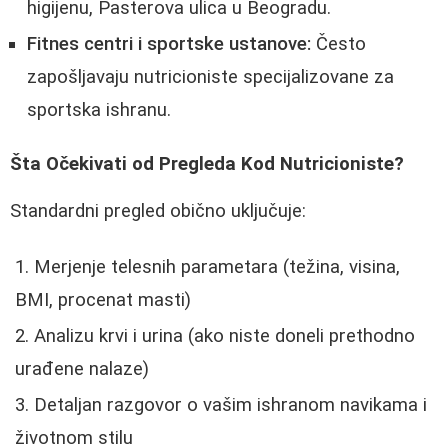
higijenu, Pasterova ulica u Beogradu.
Fitnes centri i sportske ustanove:
Često
zapošljavaju nutricioniste specijalizovane za
sportska ishranu.
Šta Očekivati od Pregleda Kod Nutricioniste?
Standardni pregled obično uključuje:
Merjenje telesnih parametara (težina, visina,
BMI, procenat masti)
Analizu krvi i urina (ako niste doneli prethodno
urađene nalaze)
Detaljan razgovor o vašim ishranom navikama i
životnom stilu