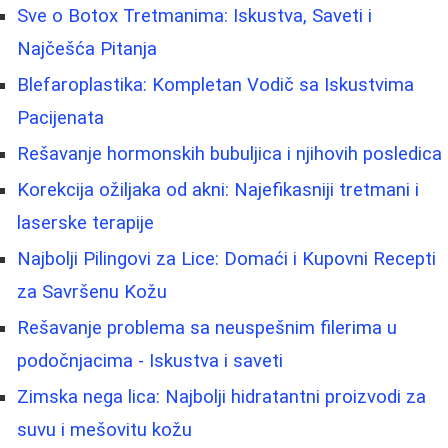
Sve o Botox Tretmanima: Iskustva, Saveti i
Najčešća Pitanja
Blefaroplastika: Kompletan Vodič sa Iskustvima
Pacijenata
Rešavanje hormonskih bubuljica i njihovih posledica
Korekcija ožiljaka od akni: Najefikasniji tretmani i
laserske terapije
Najbolji Pilingovi za Lice: Domaći i Kupovni Recepti
za Savršenu Kožu
Rešavanje problema sa neuspešnim filerima u
podočnjacima - Iskustva i saveti
Zimska nega lica: Najbolji hidratantni proizvodi za
suvu i mešovitu kožu