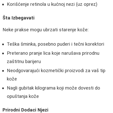
Korišćenje retinola u kućnoj nezi (uz oprez)
Šta Izbegavati
Neke prakse mogu ubrzati starenje kože:
Teška šminka, posebno puderi i tečni korektori
Preterano pranje lica koje narušava prirodnu
zaštitnu barijeru
Neodgovarajući kozmetički proizvodi za vaš tip
kože
Nagli gubitak kilograma koji može dovesti do
opuštanja kože
Prirodni Dodaci Njezi