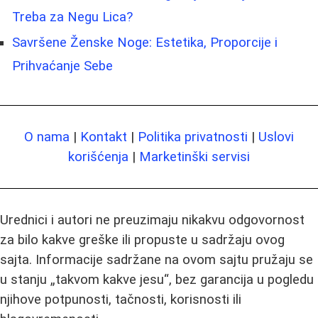
Treba za Negu Lica?
Savršene Ženske Noge: Estetika, Proporcije i
Prihvaćanje Sebe
O nama
|
Kontakt
|
Politika privatnosti
|
Uslovi
korišćenja
|
Marketinški servisi
Urednici i autori ne preuzimaju nikakvu odgovornost
za bilo kakve greške ili propuste u sadržaju ovog
sajta. Informacije sadržane na ovom sajtu pružaju se
u stanju „takvom kakve jesu“, bez garancija u pogledu
njihove potpunosti, tačnosti, korisnosti ili