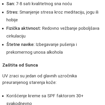
San:
7-8 sati kvalitetnog sna noću
Stres:
Smanjenje stresa kroz meditaciju, jogu ili
hobije
Fizička aktivnost:
Redovno vežbanje poboljšava
cirkulaciju
Štetne navike:
Izbegavanje pušenja i
prekomernog unosa alkohola
Zaštita od Sunca
UV zraci su jedan od glavnih uzročnika
preuranjenog starenja kože:
Korišćenje kreme sa SPF faktorom 30+
svakodnevno