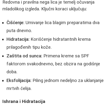
Redovna i pravilna nega lica je temelj očuvanja
mladolikog izgleda. Ključni koraci uključuju:
Čišćenje:
Umivanje lica blagim preparatima dva
puta dnevno.
Hidratacija:
Korišćenje hidratantnih krema
prilagođenih tipu kože.
Zaštita od sunca:
Primena kreme sa SPF
faktorom svakodnevno, bez obzira na godišnje
doba.
Eksfolijacija:
Piling jednom nedeljno za uklanjanje
mrtvih ćelija.
Ishrana i Hidratacija