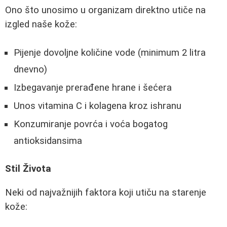
Ono što unosimo u organizam direktno utiče na
izgled naše kože:
Pijenje dovoljne količine vode (minimum 2 litra
dnevno)
Izbegavanje prerađene hrane i šećera
Unos vitamina C i kolagena kroz ishranu
Konzumiranje povrća i voća bogatog
antioksidansima
Stil Života
Neki od najvažnijih faktora koji utiču na starenje
kože: