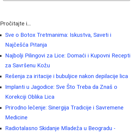
Pročitajte i...
Sve o Botox Tretmanima: Iskustva, Saveti i
Najčešća Pitanja
Najbolji Pilingovi za Lice: Domaći i Kupovni Recepti
za Savršenu Kožu
Rešenja za iritacije i bubuljice nakon depilacije lica
Implanti u Jagodice: Sve Što Treba da Znaš o
Korekciji Oblika Lica
Prirodno lečenje: Sinergija Tradicije i Savremene
Medicine
Radiotalasno Skidanje Mladeža u Beogradu -