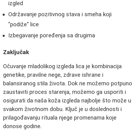
izgled
Održavanje pozitivnog stava i smeha koji
"podiže" lice
Izbegavanje poređenja sa drugima
Zaključak
Očuvanje mladolikog izgleda lica je kombinacija
genetike, pravilne nege, zdrave ishrane i
balansiranog stila života. Dok ne možemo potpuno
zaustaviti proces starenja, možemo ga usporiti i
osigurati da naša koža izgleda najbolje što može u
svakom životnom dobu. Ključ je u doslednosti i
prilagođavanju rituala njege promenama koje
donose godine.