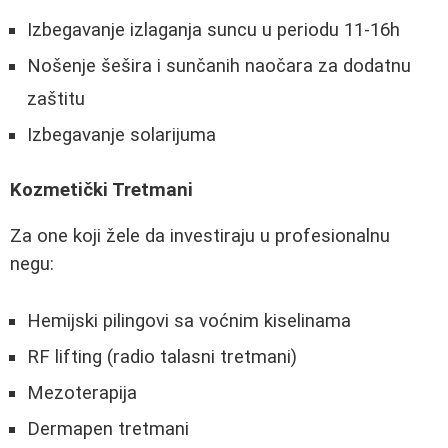
Izbegavanje izlaganja suncu u periodu 11-16h
Nošenje šešira i sunčanih naočara za dodatnu
zaštitu
Izbegavanje solarijuma
Kozmetički Tretmani
Za one koji žele da investiraju u profesionalnu
negu:
Hemijski pilingovi sa voćnim kiselinama
RF lifting (radio talasni tretmani)
Mezoterapija
Dermapen tretmani