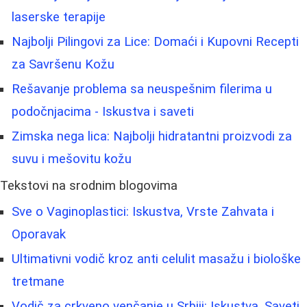
laserske terapije
Najbolji Pilingovi za Lice: Domaći i Kupovni Recepti
za Savršenu Kožu
Rešavanje problema sa neuspešnim filerima u
podočnjacima - Iskustva i saveti
Zimska nega lica: Najbolji hidratantni proizvodi za
suvu i mešovitu kožu
Tekstovi na srodnim blogovima
Sve o Vaginoplastici: Iskustva, Vrste Zahvata i
Oporavak
Ultimativni vodič kroz anti celulit masažu i biološke
tretmane
Vodič za crkveno venčanje u Srbiji: Iskustva, Saveti