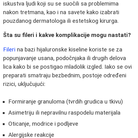
iskustva ljudi koji su se suočili sa problemima
nakon tretmana, kao i na savete kako izabrati
pouzdanog dermatologa ili estetskog kirurga.
Šta su fileri i kakve komplikacije mogu nastati?
Fileri
na bazi hijaluronske kiseline koriste se za
popunjavanje usana, podočnjaka ili drugih delova
lica kako bi se postigao mladolik izgled. Iako se ovi
preparati smatraju bezbednim, postoje određeni
rizici, uključujući:
Formiranje granuloma (tvrdih grudica u tkivu)
Asimetriju ili nepravilnu raspodelu materijala
Oticanje, modrice i podljeve
Alergijske reakcije