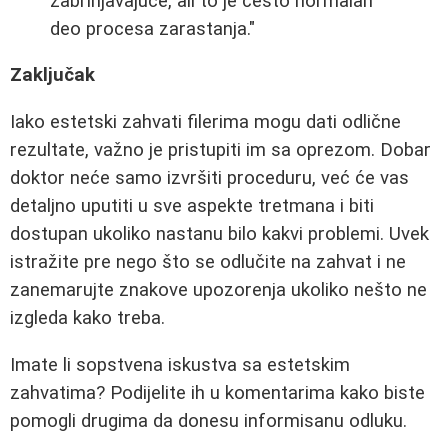
zabrinjavajuće, ali to je često normalan
deo procesa zarastanja."
Zaključak
Iako estetski zahvati filerima mogu dati odlične
rezultate, važno je pristupiti im sa oprezom. Dobar
doktor neće samo izvršiti proceduru, već će vas
detaljno uputiti u sve aspekte tretmana i biti
dostupan ukoliko nastanu bilo kakvi problemi. Uvek
istražite pre nego što se odlučite na zahvat i ne
zanemarujte znakove upozorenja ukoliko nešto ne
izgleda kako treba.
Imate li sopstvena iskustva sa estetskim
zahvatima? Podijelite ih u komentarima kako biste
pomogli drugima da donesu informisanu odluku.