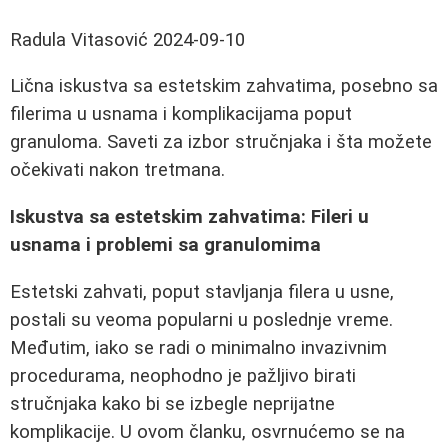
Radula Vitasović
2024-09-10
Lična iskustva sa estetskim zahvatima, posebno sa
filerima u usnama i komplikacijama poput
granuloma. Saveti za izbor stručnjaka i šta možete
očekivati nakon tretmana.
Iskustva sa estetskim zahvatima: Fileri u
usnama i problemi sa granulomima
Estetski zahvati, poput stavljanja filera u usne,
postali su veoma popularni u poslednje vreme.
Međutim, iako se radi o minimalno invazivnim
procedurama, neophodno je pažljivo birati
stručnjaka kako bi se izbegle neprijatne
komplikacije. U ovom članku, osvrnućemo se na