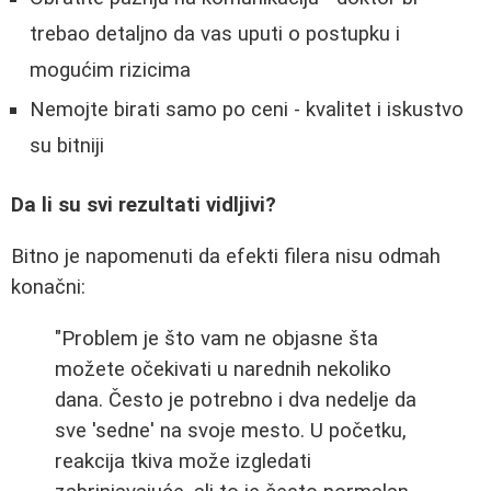
trebao detaljno da vas uputi o postupku i
mogućim rizicima
Nemojte birati samo po ceni - kvalitet i iskustvo
su bitniji
Da li su svi rezultati vidljivi?
Bitno je napomenuti da efekti filera nisu odmah
konačni:
"Problem je što vam ne objasne šta
možete očekivati u narednih nekoliko
dana. Često je potrebno i dva nedelje da
sve 'sedne' na svoje mesto. U početku,
reakcija tkiva može izgledati