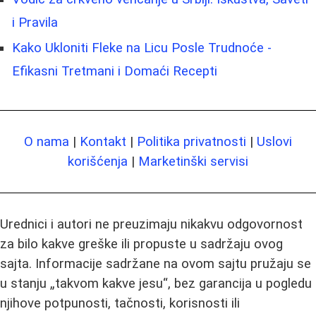
i Pravila
Kako Ukloniti Fleke na Licu Posle Trudnoće -
Efikasni Tretmani i Domaći Recepti
O nama
|
Kontakt
|
Politika privatnosti
|
Uslovi
korišćenja
|
Marketinški servisi
Urednici i autori ne preuzimaju nikakvu odgovornost
za bilo kakve greške ili propuste u sadržaju ovog
sajta. Informacije sadržane na ovom sajtu pružaju se
u stanju „takvom kakve jesu“, bez garancija u pogledu
njihove potpunosti, tačnosti, korisnosti ili