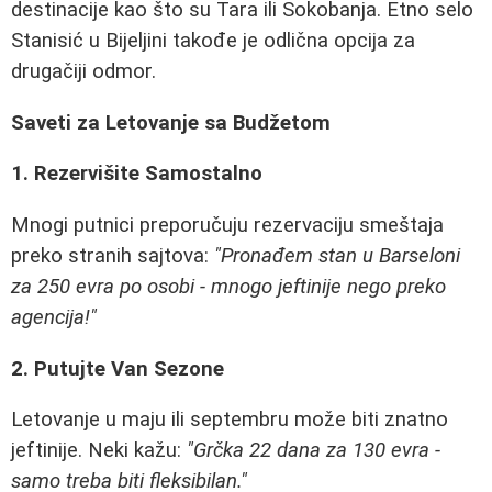
destinacije kao što su Tara ili Sokobanja. Etno selo
Stanisić u Bijeljini takođe je odlična opcija za
drugačiji odmor.
Saveti za Letovanje sa Budžetom
1. Rezervišite Samostalno
Mnogi putnici preporučuju rezervaciju smeštaja
preko stranih sajtova:
"Pronađem stan u Barseloni
za 250 evra po osobi - mnogo jeftinije nego preko
agencija!"
2. Putujte Van Sezone
Letovanje u maju ili septembru može biti znatno
jeftinije. Neki kažu:
"Grčka 22 dana za 130 evra -
samo treba biti fleksibilan."