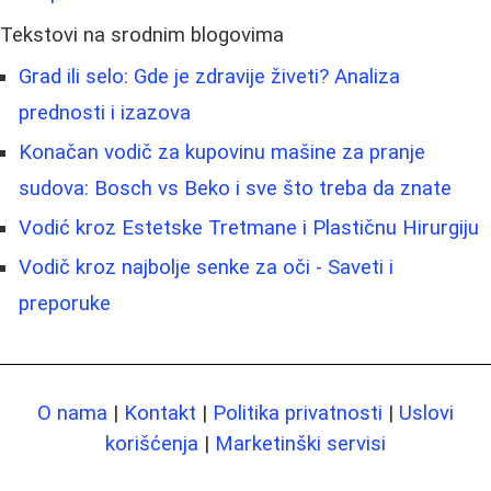
Tekstovi na srodnim blogovima
Grad ili selo: Gde je zdravije živeti? Analiza
prednosti i izazova
Konačan vodič za kupovinu mašine za pranje
sudova: Bosch vs Beko i sve što treba da znate
Vodić kroz Estetske Tretmane i Plastičnu Hirurgiju
Vodič kroz najbolje senke za oči - Saveti i
preporuke
O nama
|
Kontakt
|
Politika privatnosti
|
Uslovi
korišćenja
|
Marketinški servisi