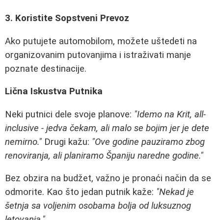
3. Koristite Sopstveni Prevoz
Ako putujete automobilom, možete uštedeti na
organizovanim putovanjima i istraživati manje
poznate destinacije.
Lična Iskustva Putnika
Neki putnici dele svoje planove:
"Idemo na Krit, all-
inclusive - jedva čekam, ali malo se bojim jer je dete
nemirno."
Drugi kažu:
"Ove godine pauziramo zbog
renoviranja, ali planiramo Španiju naredne godine."
Bez obzira na budžet, važno je pronaći način da se
odmorite. Kao što jedan putnik kaže:
"Nekad je
šetnja sa voljenim osobama bolja od luksuznog
letovanja."