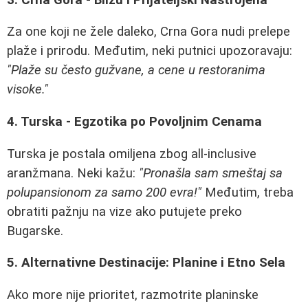
Za one koji ne žele daleko, Crna Gora nudi prelepe
plaže i prirodu. Međutim, neki putnici upozoravaju:
"Plaže su često gužvane, a cene u restoranima
visoke."
4. Turska - Egzotika po Povoljnim Cenama
Turska je postala omiljena zbog all-inclusive
aranžmana. Neki kažu:
"Pronašla sam smeštaj sa
polupansionom za samo 200 evra!"
Međutim, treba
obratiti pažnju na vize ako putujete preko
Bugarske.
5. Alternativne Destinacije: Planine i Etno Sela
Ako more nije prioritet, razmotrite planinske