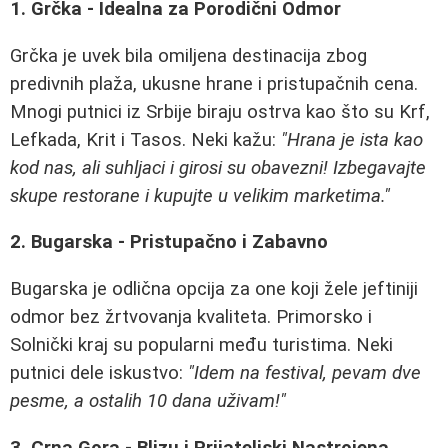
1. Grčka - Idealna za Porodični Odmor
Grčka je uvek bila omiljena destinacija zbog
predivnih plaža, ukusne hrane i pristupačnih cena.
Mnogi putnici iz Srbije biraju ostrva kao što su Krf,
Lefkada, Krit i Tasos. Neki kažu:
"Hrana je ista kao
kod nas, ali suhljaci i girosi su obavezni! Izbegavajte
skupе restorane i kupujte u velikim marketima."
2. Bugarska - Pristupačno i Zabavno
Bugarska je odlična opcija za one koji žele jeftiniji
odmor bez žrtvovanja kvaliteta. Primorsko i
Solnički kraj su popularni među turistima. Neki
putnici dele iskustvo:
"Idem na festival, pevam dve
pesme, a ostalih 10 dana uživam!"
3. Crna Gora - Blizu i Prijateljski Nastrojena