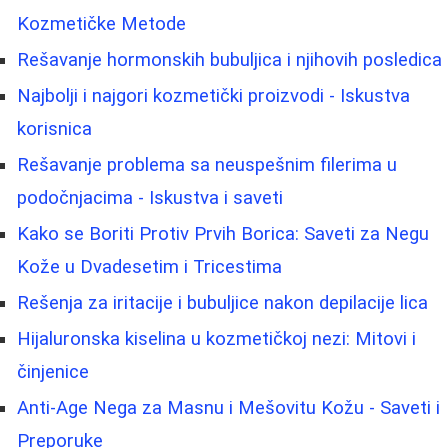
Kozmetičke Metode
Rešavanje hormonskih bubuljica i njihovih posledica
Najbolji i najgori kozmetički proizvodi - Iskustva
korisnica
Rešavanje problema sa neuspešnim filerima u
podočnjacima - Iskustva i saveti
Kako se Boriti Protiv Prvih Borica: Saveti za Negu
Kože u Dvadesetim i Tricestima
Rešenja za iritacije i bubuljice nakon depilacije lica
Hijaluronska kiselina u kozmetičkoj nezi: Mitovi i
činjenice
Anti-Age Nega za Masnu i Mešovitu Kožu - Saveti i
Preporuke