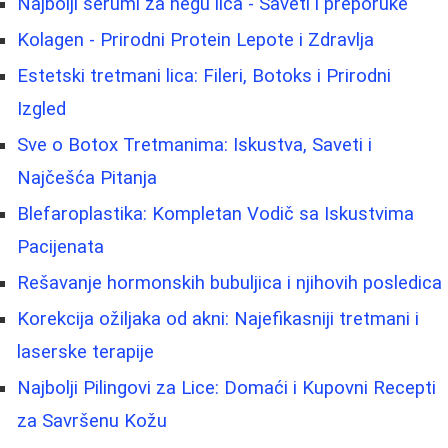
Najbolji serumi za negu lica - Saveti i preporuke
Kolagen - Prirodni Protein Lepote i Zdravlja
Estetski tretmani lica: Fileri, Botoks i Prirodni
Izgled
Sve o Botox Tretmanima: Iskustva, Saveti i
Najčešća Pitanja
Blefaroplastika: Kompletan Vodič sa Iskustvima
Pacijenata
Rešavanje hormonskih bubuljica i njihovih posledica
Korekcija ožiljaka od akni: Najefikasniji tretmani i
laserske terapije
Najbolji Pilingovi za Lice: Domaći i Kupovni Recepti
za Savršenu Kožu