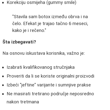
Korekciju osmijeha (gummy smile)
"Stavila sam botox između obrva i na
čelo. Efekat je trajao tačno 6 meseci,
kako je i rečeno."
Šta izbegavati?
Na osnovu iskustava korisnika, važno je:
Izabrati kvalifikovanog stručnjaka
Proveriti da li se koriste originalni proizvodi
Izbeći "jeftine" varijante i sumnjive prakse
Ne masirati tretirano područje neposredno
nakon tretmana