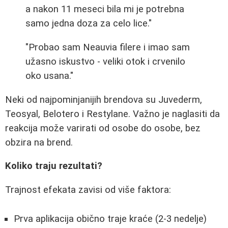
a nakon 11 meseci bila mi je potrebna
samo jedna doza za celo lice."
"Probao sam Neauvia filere i imao sam
užasno iskustvo - veliki otok i crvenilo
oko usana."
Neki od najpominjanijih brendova su Juvederm,
Teosyal, Belotero i Restylane. Važno je naglasiti da
reakcija može varirati od osobe do osobe, bez
obzira na brend.
Koliko traju rezultati?
Trajnost efekata zavisi od više faktora:
Prva aplikacija obično traje kraće (2-3 nedelje)