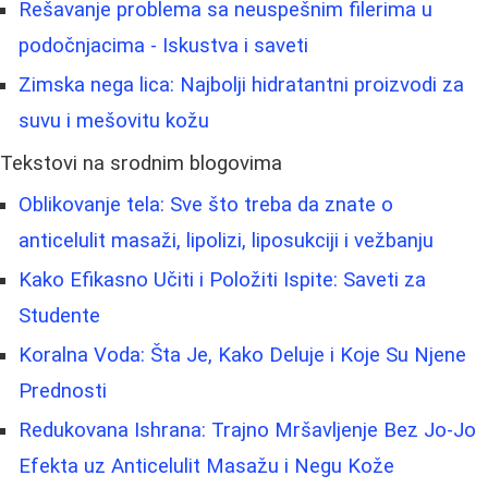
Rešavanje problema sa neuspešnim filerima u
podočnjacima - Iskustva i saveti
Zimska nega lica: Najbolji hidratantni proizvodi za
suvu i mešovitu kožu
Tekstovi na srodnim blogovima
Oblikovanje tela: Sve što treba da znate o
anticelulit masaži, lipolizi, liposukciji i vežbanju
Kako Efikasno Učiti i Položiti Ispite: Saveti za
Studente
Koralna Voda: Šta Je, Kako Deluje i Koje Su Njene
Prednosti
Redukovana Ishrana: Trajno Mršavljenje Bez Jo-Jo
Efekta uz Anticelulit Masažu i Negu Kože