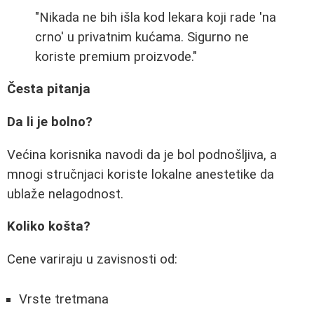
"Nikada ne bih išla kod lekara koji rade 'na
crno' u privatnim kućama. Sigurno ne
koriste premium proizvode."
Česta pitanja
Da li je bolno?
Većina korisnika navodi da je bol podnošljiva, a
mnogi stručnjaci koriste lokalne anestetike da
ublaže nelagodnost.
Koliko košta?
Cene variraju u zavisnosti od:
Vrste tretmana