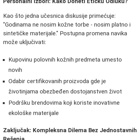
Personalni Izbori: Kako Doneti Etičku Odluku?
Kao što jedna učesnica diskusije primećuje:
"Godinama ne nosim kožne torbe - nosim platno i
sintetičke materijale." Postupna promena navika
može uključivati:
Kupovinu polovnih kožnih predmeta umesto
novih
Odabir certifikovanih proizvoda gde je
životinjama obezbeđen dostojanstven život
Podršku brendovima koji koriste inovativne
ekološke materijale
Zaključak: Kompleksna Dilema Bez Jednostavnih
Rešenja