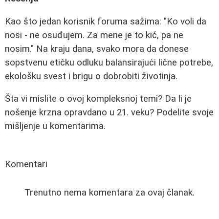
Kao što jedan korisnik foruma sažima: "Ko voli da
nosi - ne osuđujem. Za mene je to kić, pa ne
nosim." Na kraju dana, svako mora da donese
sopstvenu etičku odluku balansirajući lične potrebe,
ekološku svest i brigu o dobrobiti životinja.
Šta vi mislite o ovoj kompleksnoj temi? Da li je
nošenje krzna opravdano u 21. veku? Podelite svoje
mišljenje u komentarima.
Komentari
Trenutno nema komentara za ovaj članak.