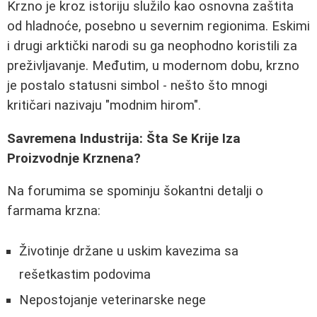
Krzno je kroz istoriju služilo kao osnovna zaštita
od hladnoće, posebno u severnim regionima. Eskimi
i drugi arktički narodi su ga neophodno koristili za
preživljavanje. Međutim, u modernom dobu, krzno
je postalo statusni simbol - nešto što mnogi
kritičari nazivaju "modnim hirom".
Savremena Industrija: Šta Se Krije Iza
Proizvodnje Krznena?
Na forumima se spominju šokantni detalji o
farmama krzna:
Životinje držane u uskim kavezima sa
rešetkastim podovima
Nepostojanje veterinarske nege