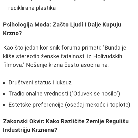
reciklirana plastika
Psihologija Moda: Zašto Ljudi I Dalje Kupuju
Krzno?
Kao što jedan korisnik foruma primeti: "Bunda je
kliše stereotip ženske fatalnosti iz Holivudskih
filmova." Nošenje krzna često asocira na:
Društveni status i luksuz
Tradicionalne vrednosti ("Oduvek se nosilo")
Estetske preferencije (osećaj mekoće i toplote)
Zakonski Okvir: Kako Različite Zemlje Regulišu
Industrijju Krznena?