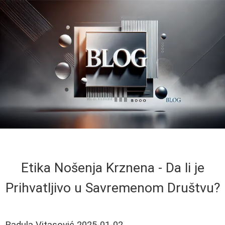
Etika Nošenja Krznena - Da li je
Prihvatljivo u Savremenom Društvu?
Radula Vitasović
2025-01-02