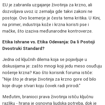
EU je zabranila uzgajanje životinja za krzno, ali
dozvoljava uvoz iz zemalja gde takvi zakoni ne
postoje. Ovo licemerje je česta tema kritika. U Kini,
na primer, industrija kože i krzna koristi pse i
mačke, što izaziva međunarodne kontroverze.
Etika Ishrane vs. Etika Odevanja: Da li Postoji
Dvostruki Standard?
Jedna od ključnih dilema koja se pojavljuje u
diskusijama je: zašto mnogi koji jedu meso osuđuju
nošenje krzna? Kao što korisnik foruma ističe:
"Nije što je dranje životinja za krzno gore od bilo
koje druge stvari koju čovek radi prirodi."
Međutim, branioci prava životinja ističu ključnu
razliku - hrana je osnovna ljudska potreba, dok je