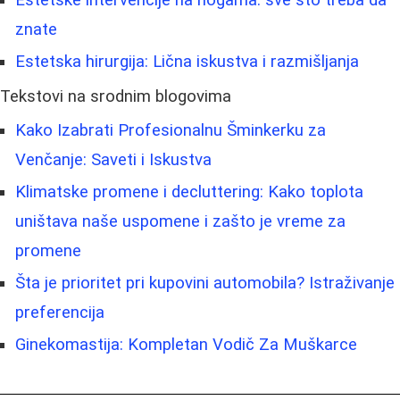
Estetske intervencije na nogama: sve što treba da
znate
Estetska hirurgija: Lična iskustva i razmišljanja
Tekstovi na srodnim blogovima
Kako Izabrati Profesionalnu Šminkerku za
Venčanje: Saveti i Iskustva
Klimatske promene i decluttering: Kako toplota
uništava naše uspomene i zašto je vreme za
promene
Šta je prioritet pri kupovini automobila? Istraživanje
preferencija
Ginekomastija: Kompletan Vodič Za Muškarce