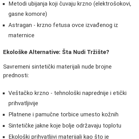
Metodi ubijanja koji čuvaju krzno (elektrošokovi,
gasne komore)
Astragan - krzno fetusa ovce izvađenog iz
maternice
Ekološke Alternative: Šta Nudi Tržište?
Savremeni sintetički materijali nude brojne
prednosti:
Veštačko krzno - tehnološki naprednije i etički
prihvatljivije
Platnene i pamučne torbice umesto kožnih
Sintetičke jakne koje bolje održavaju toplotu
Ekološki prihvatljivi materijali kao što je