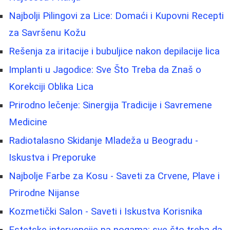
Najbolji Pilingovi za Lice: Domaći i Kupovni Recepti
za Savršenu Kožu
Rešenja za iritacije i bubuljice nakon depilacije lica
Implanti u Jagodice: Sve Što Treba da Znaš o
Korekciji Oblika Lica
Prirodno lečenje: Sinergija Tradicije i Savremene
Medicine
Radiotalasno Skidanje Mladeža u Beogradu -
Iskustva i Preporuke
Najbolje Farbe za Kosu - Saveti za Crvene, Plave i
Prirodne Nijanse
Kozmetički Salon - Saveti i Iskustva Korisnika