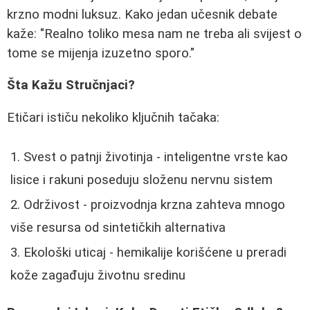
krzno modni luksuz. Kako jedan učesnik debate
kaže: "Realno toliko mesa nam ne treba ali svijest o
tome se mijenja izuzetno sporo."
Šta Kažu Stručnjaci?
Etičari ističu nekoliko ključnih tačaka:
Svest o patnji životinja - inteligentne vrste kao
lisice i rakuni poseduju složenu nervnu sistem
Održivost - proizvodnja krzna zahteva mnogo
više resursa od sintetičkih alternativa
Ekološki uticaj - hemikalije korišćene u preradi
kože zagađuju životnu sredinu