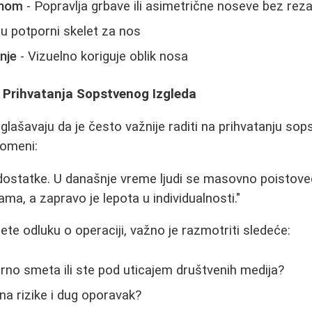
onom
- Popravlja grbave ili asimetrične noseve bez rez
ju potporni skelet za nos
nje
- Vizuelno koriguje oblik nosa
i Prihvatanja Sopstvenog Izgleda
glašavaju da je često važnije raditi na prihvatanju sop
romeni:
ostatke. U današnje vreme ljudi se masovno poistove
ama, a zapravo je lepota u individualnosti."
te odluku o operaciji, važno je razmotriti sledeće:
arno smeta ili ste pod uticajem društvenih medija?
 na rizike i dug oporavak?