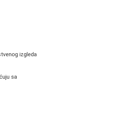
a
stvenog izgleda
ćuju sa