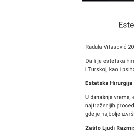
Este
Radula Vitasović
20
Da li je estetska hi
i Turskoj, kao i ps
Estetska Hirurgija
U današnje vreme, e
najtraženijih proced
gde je najbolje izvrši
Zašto Ljudi Razmiš