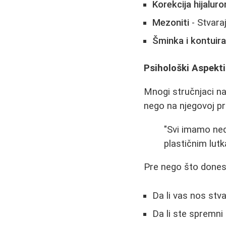
Korekcija hijalur
Mezoniti
- Stvara
Šminka i kontuira
Psihološki Aspekt
Mnogi stručnjaci na
nego na njegovoj p
"Svi imamo ned
plastičnim lutk
Pre nego što donese
Da li vas nos stv
Da li ste spremni