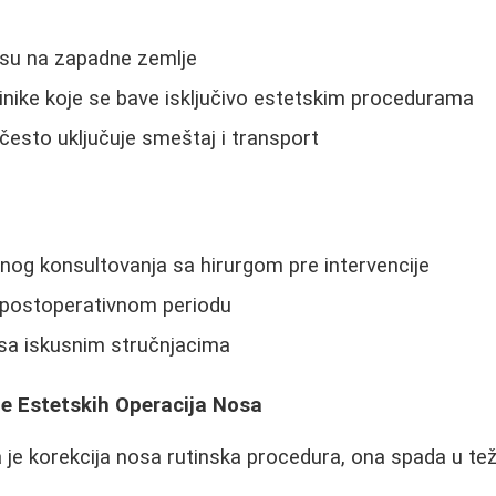
su na zapadne zemlje
linike koje se bave isključivo estetskim procedurama
 često uključuje smeštaj i transport
nog konsultovanja sa hirurgom pre intervencije
 postoperativnom periodu
e sa iskusnim stručnjacima
ije Estetskih Operacija Nosa
 je korekcija nosa rutinska procedura, ona spada u te