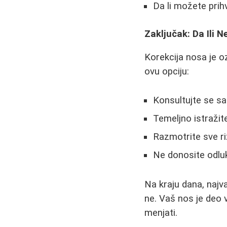
Da li možete prih
Zaključak: Da Ili 
Korekcija nosa je o
ovu opciju:
Konsultujte se sa
Temeljno istražite
Razmotrite sve riz
Ne donosite odlu
Na kraju dana, najva
ne. Vaš nos je deo v
menjati.