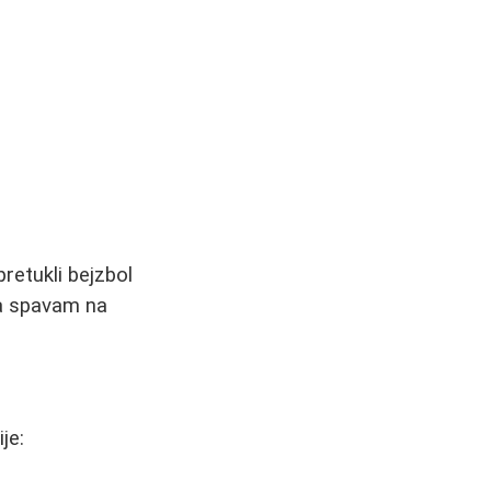
retukli bejzbol
a spavam na
je: