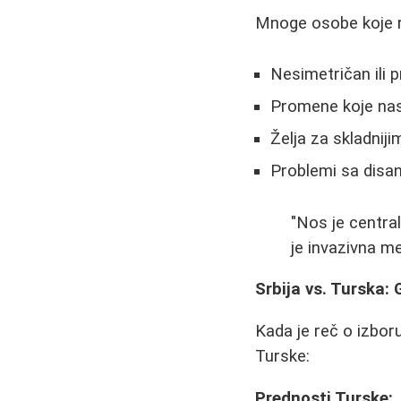
Mnoge osobe koje r
Nesimetričan ili 
Promene koje nast
Želja za skladniji
Problemi sa disa
"Nos je central
je invazivna m
Srbija vs. Turska: 
Kada je reč o izbor
Turske:
Prednosti Turske: