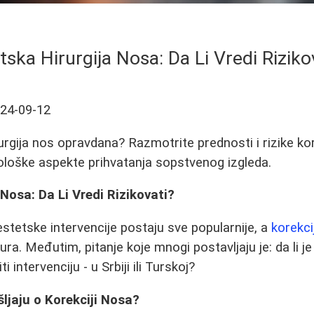
tska Hirurgija Nosa: Da Li Vredi Riziko
24-09-12
rurgija nos opravdana? Razmotrite prednosti i rizike kor
ihološke aspekte prihvatanja sopstvenog izgleda.
 Nosa: Da Li Vredi Rizikovati?
stetske intervencije postaju sve popularnije, a
korekci
ura. Međutim, pitanje koje mnogi postavljaju je: da li je 
ti intervenciju - u Srbiji ili Turskoj?
ljaju o Korekciji Nosa?