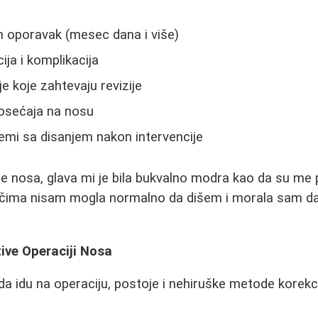
n oporavak (mesec dana i više)
ja i komplikacija
e koje zahtevaju revizije
 osećaja na nosu
lemi sa disanjem nakon intervencije
je nosa, glava mi je bila bukvalno modra kao da su me p
čima nisam mogla normalno da dišem i morala sam d
ive Operaciji Nosa
da idu na operaciju, postoje i nehiruške metode korekci