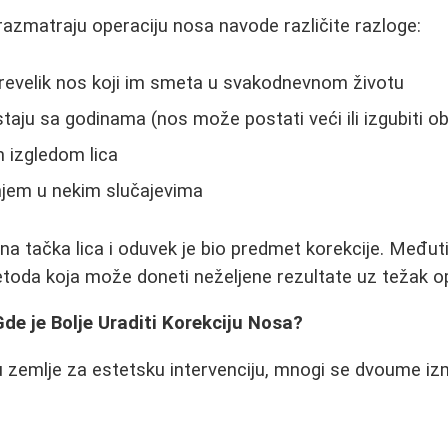
azmatraju operaciju nosa navode različite razloge:
prevelik nos koji im smeta u svakodnevnom životu
aju sa godinama (nos može postati veći ili izgubiti obl
m izgledom lica
njem u nekim slučajevima
na tačka lica i oduvek je bio predmet korekcije. Međuti
etoda koja može doneti neželjene rezultate uz težak o
Gde je Bolje Uraditi Korekciju Nosa?
u zemlje za estetsku intervenciju, mnogi se dvoume izm