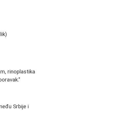
ik)
m, rinoplastika
poravak."
eđu Srbije i