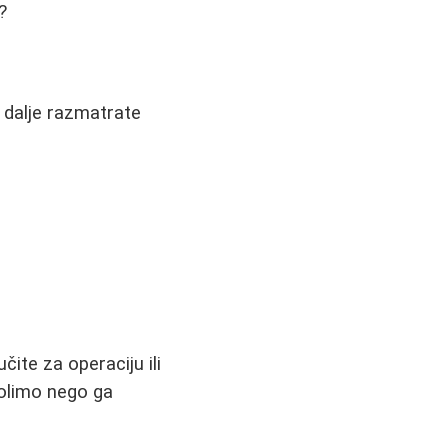
?
i dalje razmatrate
čite za operaciju ili
 volimo nego ga