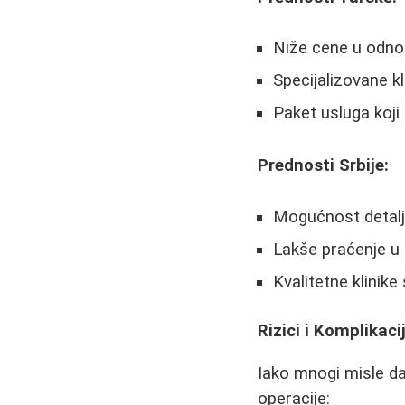
Niže cene u odno
Specijalizovane k
Paket usluga koji
Prednosti Srbije:
Mogućnost detalj
Lakše praćenje u
Kvalitetne klinik
Rizici i Komplikac
Iako mnogi misle da
operacije: