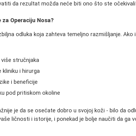
vatiti da rezultat možda neće biti ono što ste očekivali
Ne za Operaciju Nosa?
zbiljna odluka koja zahteva temeljno razmišljanje. Ako 
 više stručnjaka
 kliniku i hirurga
ike i beneficije
ku pod pritiskom okoline
žnije je da se osećate dobro u svojoj koži - bilo da odlu
aše ličnosti i istorije, i ponekad je bolje naučiti da ga