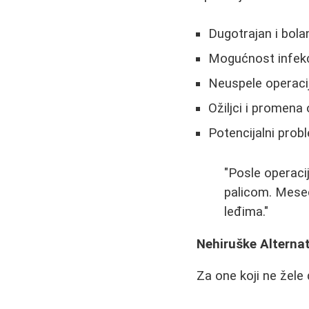
Dugotrajan i bola
Mogućnost infekci
Neuspele operacij
Ožiljci i promena
Potencijalni prob
"Posle operaci
palicom. Mese
leđima."
Nehiruške Alternat
Za one koji ne žele 