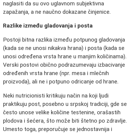
naglasiti da su ovo uglavnom subjektivna
zapažanja, a ne naučno dokazane činjenice.
Razlike između gladovanja i posta
Postoji bitna razlika između potpunog gladovanja
(kada se ne unosi nikakva hrana) i posta (kada se
unosi određena vrsta hrane u manjim količinama).
Verski postovi obično podrazumevaju izbacivanje
određenih vrsta hrane (npr. mesa i mlečnih
proizvoda), ali ne i potpuno odricanje od hrane.
Neki nutricionisti kritikuju način na koji ljudi
praktikuju post, posebno u srpskoj tradiciji, gde se
često unose velike količine testenine, orašastih
plodova i šećera, što može biti štetno po zdravlje.
Umesto toga, preporučuje se jednostavnija i