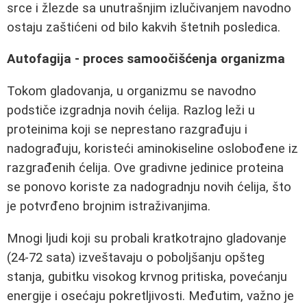
srce i žlezde sa unutrašnjim izlučivanjem navodno
ostaju zaštićeni od bilo kakvih štetnih posledica.
Autofagija - proces samoočišćenja organizma
Tokom gladovanja, u organizmu se navodno
podstiče izgradnja novih ćelija. Razlog leži u
proteinima koji se neprestano razgrađuju i
nadograđuju, koristeći aminokiseline oslobođene iz
razgrađenih ćelija. Ove gradivne jedinice proteina
se ponovo koriste za nadogradnju novih ćelija, što
je potvrđeno brojnim istraživanjima.
Mnogi ljudi koji su probali kratkotrajno gladovanje
(24-72 sata) izveštavaju o poboljšanju opšteg
stanja, gubitku visokog krvnog pritiska, povećanju
energije i osećaju pokretljivosti. Međutim, važno je