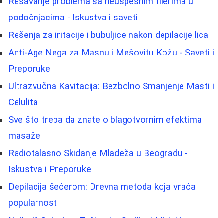
Rešavanje problema sa neuspešnim filerima u
podočnjacima - Iskustva i saveti
Rešenja za iritacije i bubuljice nakon depilacije lica
Anti-Age Nega za Masnu i Mešovitu Kožu - Saveti i
Preporuke
Ultrazvučna Kavitacija: Bezbolno Smanjenje Masti i
Celulita
Sve što treba da znate o blagotvornim efektima
masaže
Radiotalasno Skidanje Mladeža u Beogradu -
Iskustva i Preporuke
Depilacija šećerom: Drevna metoda koja vraća
popularnost