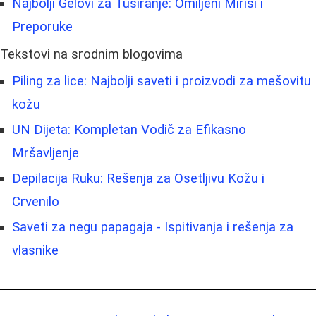
Najbolji Gelovi za Tuširanje: Omiljeni Mirisi i
Preporuke
Tekstovi na srodnim blogovima
Piling za lice: Najbolji saveti i proizvodi za mešovitu
kožu
UN Dijeta: Kompletan Vodič za Efikasno
Mršavljenje
Depilacija Ruku: Rešenja za Osetljivu Kožu i
Crvenilo
Saveti za negu papagaja - Ispitivanja i rešenja za
vlasnike