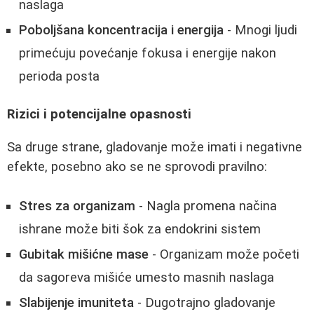
naslaga
Poboljšana koncentracija i energija
- Mnogi ljudi
primećuju povećanje fokusa i energije nakon
perioda posta
Rizici i potencijalne opasnosti
Sa druge strane, gladovanje može imati i negativne
efekte, posebno ako se ne sprovodi pravilno:
Stres za organizam
- Nagla promena načina
ishrane može biti šok za endokrini sistem
Gubitak mišićne mase
- Organizam može početi
da sagoreva mišiće umesto masnih naslaga
Slabijenje imuniteta
- Dugotrajno gladovanje