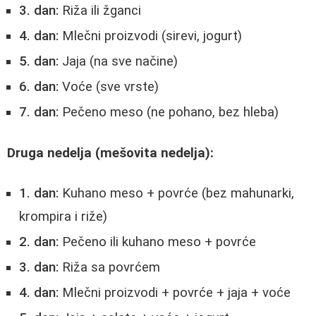
3. dan:
Riža ili žganci
4. dan:
Mlečni proizvodi (sirevi, jogurt)
5. dan:
Jaja (na sve načine)
6. dan:
Voće (sve vrste)
7. dan:
Pečeno meso (ne pohano, bez hleba)
Druga nedelja (mešovita nedelja):
1. dan:
Kuhano meso + povrće (bez mahunarki,
krompira i riže)
2. dan:
Pečeno ili kuhano meso + povrće
3. dan:
Riža sa povrćem
4. dan:
Mlečni proizvodi + povrće + jaja + voće