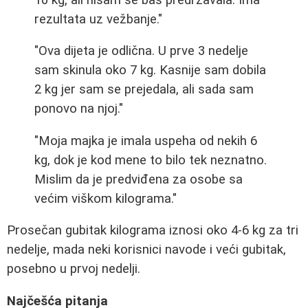
rezultata uz vežbanje."
"Ova dijeta je odlična. U prve 3 nedelje
sam skinula oko 7 kg. Kasnije sam dobila
2 kg jer sam se prejedala, ali sada sam
ponovo na njoj."
"Moja majka je imala uspeha od nekih 6
kg, dok je kod mene to bilo tek neznatno.
Mislim da je predviđena za osobe sa
većim viškom kilograma."
Prosečan gubitak kilograma iznosi oko 4-6 kg za tri
nedelje, mada neki korisnici navode i veći gubitak,
posebno u prvoj nedelji.
Najčešća pitanja