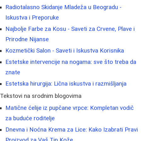
Radiotalasno Skidanje Mladeža u Beogradu -
Iskustva i Preporuke
Najbolje Farbe za Kosu - Saveti za Crvene, Plave i
Prirodne Nijanse
Kozmetički Salon - Saveti i Iskustva Korisnika
Estetske intervencije na nogama: sve što treba da
znate
Estetska hirurgija: Lična iskustva i razmišljanja
Tekstovi na srodnim blogovima
Matične ćelije iz pupčane vrpce: Kompletan vodič
za buduće roditelje
Dnevna i Noćna Krema za Lice: Kako Izabrati Pravi
Proizvod za Vaš Tip Kože