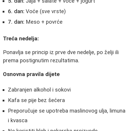
5. dan:
Jaja + salate + voće + jogurt
6. dan:
Voće (sve vrste)
7. dan:
Meso + povrće
Treća nedelja:
Ponavlja se princip iz prve dve nedelje, po želji ili
prema postignutim rezultatima.
Osnovna pravila dijete
Zabranjen alkohol i sokovi
Kafa se pije bez šećera
Preporučuje se upotreba maslinovog ulja, limuna
i kvasca