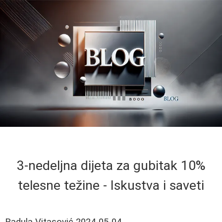
3-nedeljna dijeta za gubitak 10%
telesne težine - Iskustva i saveti
Radula Vitasović
2024-05-04