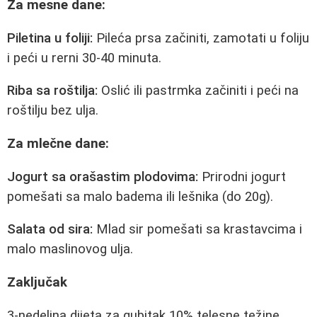
Za mesne dane:
Piletina u foliji:
Pileća prsa začiniti, zamotati u foliju
i peći u rerni 30-40 minuta.
Riba sa roštilja:
Oslić ili pastrmka začiniti i peći na
roštilju bez ulja.
Za mlečne dane:
Jogurt sa orašastim plodovima:
Prirodni jogurt
pomešati sa malo badema ili lešnika (do 20g).
Salata od sira:
Mlad sir pomešati sa krastavcima i
malo maslinovog ulja.
Zaključak
3-nedeljna dijeta za gubitak 10% telesne težine