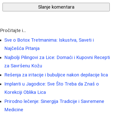
Slanje komentara
Pročitajte i...
Sve o Botox Tretmanima: Iskustva, Saveti i
Najčešća Pitanja
Najbolji Pilingovi za Lice: Domaći i Kupovni Recepti
za Savršenu Kožu
Rešenja za iritacije i bubuljice nakon depilacije lica
Implanti u Jagodice: Sve Što Treba da Znaš o
Korekciji Oblika Lica
Prirodno lečenje: Sinergija Tradicije i Savremene
Medicine