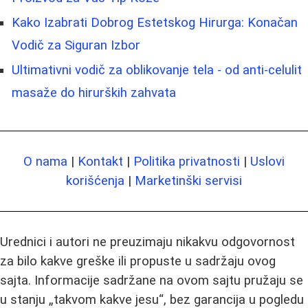
Kako Izabrati Dobrog Estetskog Hirurga: Konačan
Vodič za Siguran Izbor
Ultimativni vodič za oblikovanje tela - od anti-celulit
masaže do hirurških zahvata
O nama
|
Kontakt
|
Politika privatnosti
|
Uslovi
korišćenja
|
Marketinški servisi
Urednici i autori ne preuzimaju nikakvu odgovornost
za bilo kakve greške ili propuste u sadržaju ovog
sajta. Informacije sadržane na ovom sajtu pružaju se
u stanju „takvom kakve jesu“, bez garancija u pogledu