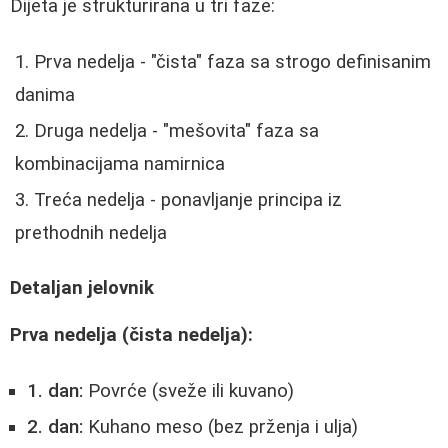
Dijeta je strukturirana u tri faze:
Prva nedelja - "čista" faza sa strogo definisanim
danima
Druga nedelja - "mešovita" faza sa
kombinacijama namirnica
Treća nedelja - ponavljanje principa iz
prethodnih nedelja
Detaljan jelovnik
Prva nedelja (čista nedelja):
1. dan:
Povrće (sveže ili kuvano)
2. dan:
Kuhano meso (bez prženja i ulja)