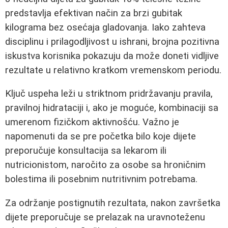
predstavlja efektivan način za brzi gubitak
kilograma bez osećaja gladovanja. Iako zahteva
disciplinu i prilagodljivost u ishrani, brojna pozitivna
iskustva korisnika pokazuju da može doneti vidljive
rezultate u relativno kratkom vremenskom periodu.
Ključ uspeha leži u striktnom pridržavanju pravila,
pravilnoj hidrataciji i, ako je moguće, kombinaciji sa
umerenom fizičkom aktivnošću. Važno je
napomenuti da se pre početka bilo koje dijete
preporučuje konsultacija sa lekarom ili
nutricionistom, naročito za osobe sa hroničnim
bolestima ili posebnim nutritivnim potrebama.
Za održanje postignutih rezultata, nakon završetka
dijete preporučuje se prelazak na uravnoteženu