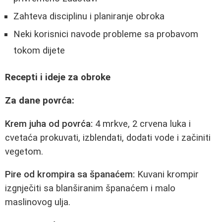
Zahteva disciplinu i planiranje obroka
Neki korisnici navode probleme sa probavom
tokom dijete
Recepti i ideje za obroke
Za dane povrća:
Krem juha od povrća:
4 mrkve, 2 crvena luka i
cvetaća prokuvati, izblendati, dodati vode i začiniti
vegetom.
Pire od krompira sa španaćem:
Kuvani krompir
izgnječiti sa blanširanim španaćem i malo
maslinovog ulja.