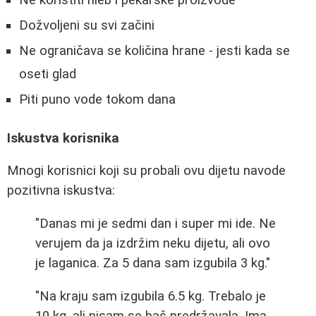
Ne koristiti hleb i pekarske proizvode
Dožvoljeni su svi začini
Ne ograničava se količina hrane - jesti kada se
oseti glad
Piti puno vode tokom dana
Iskustva korisnika
Mnogi korisnici koji su probali ovu dijetu navode
pozitivna iskustva:
"Danas mi je sedmi dan i super mi ide. Ne
verujem da ja izdržim neku dijetu, ali ovo
je laganica. Za 5 dana sam izgubila 3 kg."
"Na kraju sam izgubila 6.5 kg. Trebalo je
10 kg, ali nisam se baš predržavala. Ima