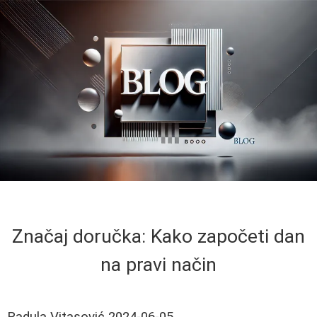
Značaj doručka: Kako započeti dan
na pravi način
Radula Vitasović
2024-06-05