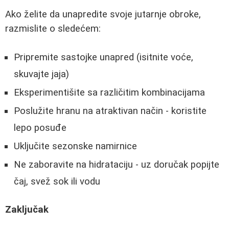
Ako želite da unapredite svoje jutarnje obroke,
razmislite o sledećem:
Pripremite sastojke unapred (isitnite voće,
skuvajte jaja)
Eksperimentišite sa različitim kombinacijama
Poslužite hranu na atraktivan način - koristite
lepo posuđe
Uključite sezonske namirnice
Ne zaboravite na hidrataciju - uz doručak popijte
čaj, svež sok ili vodu
Zaključak