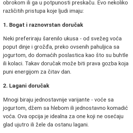
obrokom ili ga u potpunosti preskaču. Evo nekoliko
različitih pristupa koje ljudi imaju:
1. Bogat i raznovrstan doručak
Neki preferiraju šarenilo ukusa - od svežeg voća
poput dinje i grožđa, preko ovsenih pahuljica sa
jogurtom, do domaćih poslastica kao što su buhtle
ili kolaci. Takav doručak može biti prava gozba koja
puni energijom za čitav dan.
2. Lagani doručak
Mnogi biraju jednostavnije varijante - voće sa
jogurtom, džem sa hlebom ili jednostavno komadić
voća. Ova opcija je idealna za one koji ne osećaju
glad ujutro ili žele da ostanu lagani.