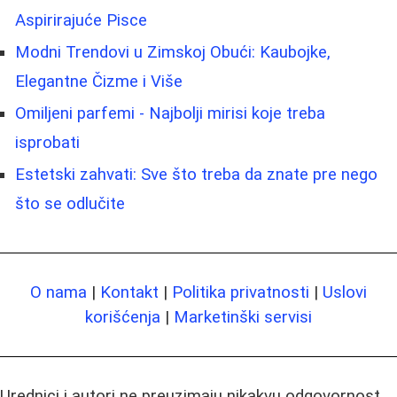
Aspirirajuće Pisce
Modni Trendovi u Zimskoj Obući: Kaubojke,
Elegantne Čizme i Više
Omiljeni parfemi - Najbolji mirisi koje treba
isprobati
Estetski zahvati: Sve što treba da znate pre nego
što se odlučite
O nama
|
Kontakt
|
Politika privatnosti
|
Uslovi
korišćenja
|
Marketinški servisi
Urednici i autori ne preuzimaju nikakvu odgovornost