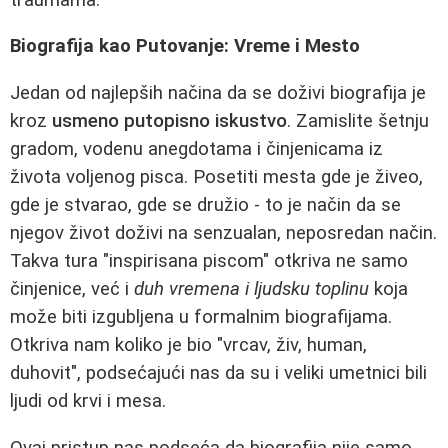
Biografija kao Putovanje: Vreme i Mesto
Jedan od najlepših načina da se doživi biografija je
kroz
usmeno putopisno iskustvo
. Zamislite šetnju
gradom, vodenu anegdotama i činjenicama iz
života voljenog pisca. Posetiti mesta gde je živeo,
gde je stvarao, gde se družio - to je način da se
njegov život doživi na senzualan, neposredan način.
Takva tura "inspirisana piscom" otkriva ne samo
činjenice, već i
duh vremena i ljudsku toplinu
koja
može biti izgubljena u formalnim biografijama.
Otkriva nam koliko je bio "vrcav, živ, human,
duhovit", podsećajući nas da su i veliki umetnici bili
ljudi od krvi i mesa.
Ovaj pristup nas podseća da biografija nije samo