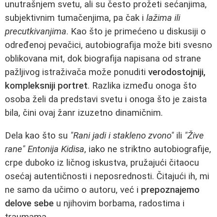
unutrašnjem svetu, ali su često prožeti sećanjima,
subjektivnim tumačenjima, pa čak i
lažima ili
precutkivanjima
. Kao što je primećeno u diskusiji o
određenoj pevačici, autobiografija može biti svesno
oblikovana mit, dok biografija napisana od strane
pažljivog istraživača može ponuditi
verodostojniji,
kompleksniji portret
. Razlika između onoga što
osoba želi da predstavi svetu i onoga što je zaista
bila, čini ovaj žanr izuzetno dinamičnim.
Dela kao što su
"Rani jadi i stakleno zvono"
ili
"Žive
rane" Entonija Kidisa
, iako ne striktno autobiografije,
crpe duboko iz ličnog iskustva, pružajući čitaocu
osećaj autentičnosti i neposrednosti. Čitajući ih, mi
ne samo da učimo o autoru, već i
prepoznajemo
delove sebe
u njihovim borbama, radostima i
traumama.