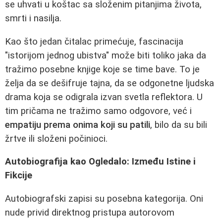
se uhvati u koštac sa složenim pitanjima života,
smrti i nasilja.
Kao što jedan čitalac primećuje, fascinacija
"istorijom jednog ubistva" može biti toliko jaka da
tražimo posebne knjige koje se time bave. To je
želja da se dešifruje tajna, da se odgonetne ljudska
drama koja se odigrala izvan svetla reflektora. U
tim pričama ne tražimo samo odgovore, već i
empatiju prema onima koji su patili
, bilo da su bili
žrtve ili složeni počinioci.
Autobiografija kao Ogledalo: Između Istine i
Fikcije
Autobiografski zapisi su posebna kategorija. Oni
nude privid direktnog pristupa autorovom