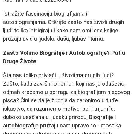
Istražite fascinaciju biografijama i
autobiografijama. Otkrijte zašto nas životi drugih
ljudi toliko intrigiraju i kako nam omiljene knjige
pružaju uvid u ljudsku dušu, ljubav i tamu.
Zašto Volimo Biografije i Autobiografije? Put u
Druge Živote
Šta nas toliko privlači u životima drugih ljudi?
Zašto, kada završimo roman koji nas je oduševio,
odmah krećemo u potragu za biografijom njegovog
pisca? Čini se da je žudnja da zaronimo u tuđe
iskustvo, da razumemo motive, bol i trijumfe,
duboko usađena u ljudsku prirodu.
Biografije i
autobiografije
pružaju nam upravo to - most ka
drugom umu, drugom vremenu, drugom setu