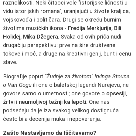
raznolikosti. Neki čitaoci vole "istorijske ličnosti u
vidu istorijskih romana", uranjajući u živote kraljica,
vojskovođa i političara. Drugi se okreću burnim
životima muzičkih ikona -
Fredija Merkjurija, Bili
Holidej, Mika Džegera
. Svaka od ovih priča nudi
drugačiju perspektivu: prve na šire društvene
tokove i moć, a druge na kreativni genij, bunt i cenu
slave.
Biografije poput
"Žudnje za životom" Irvinga Stouna
o Van Gogu
ili one o baletskoj legendi Nurejevu, ne
govore samo o umetnosti; one govore o
opsesiji,
žrtvi i neumoljivoj težnji ka lepoti
. One nas
podsećaju da je iza svakog velikog dostignuća
često bila decenija muka i nepoverenja.
Zašto Nastavljamo da Iščitavamo?