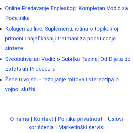
Online Predavanje Engleskog: Kompletan Vodič za
Početnike
Kolagen za lice: Suplementi, istina o topikalnoj
primeni i najefikasniji tretmani za podsticanje
sinteze
Sveobuhvatan Vodič o Gubitku Težine: Od Dijeta do
Estetskih Procedura
Žene u vojsci - razbijanje mitova i stereotipa o
vojnoj službi
O nama
|
Kontakt
|
Politika privatnosti
|
Uslovi
korišćenja
|
Marketinški servisi