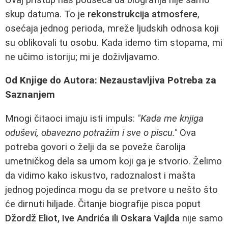
skup datuma. To je
rekonstrukcija atmosfere
,
osećaja jednog perioda, mreže ljudskih odnosa koji
su oblikovali tu osobu. Kada idemo tim stopama, mi
ne učimo istoriju; mi je doživljavamo.
Od Knjige do Autora: Nezaustavljiva Potreba za
Saznanjem
Mnogi čitaoci imaju isti impuls:
"Kada me knjiga
oduševi, obavezno potražim i sve o piscu."
Ova
potreba govori o želji da se poveže čarolija
umetničkog dela sa umom koji ga je stvorio. Želimo
da vidimo kako iskustvo, radoznalost i mašta
jednog pojedinca mogu da se pretvore u nešto što
će dirnuti hiljade. Čitanje biografije pisca poput
Džordž Eliot, Ive Andrića ili Oskara Vajlda
nije samo