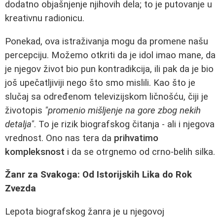
dodatno objašnjenje njihovih dela; to je putovanje u
kreativnu radionicu.
Ponekad, ova istraživanja mogu da promene našu
percepciju. Možemo otkriti da je idol imao mane, da
je njegov život bio pun kontradikcija, ili pak da je bio
još upečatljiviji nego što smo mislili. Kao što je
slučaj sa određenom televizijskom ličnošću, čiji je
životopis
"promenio mišljenje na gore zbog nekih
detalja"
. To je rizik biografskog čitanja - ali i njegova
vrednost. Ono nas tera da
prihvatimo
kompleksnost
i da se otrgnemo od crno-belih silka.
Žanr za Svakoga: Od Istorijskih Lika do Rok
Zvezda
Lepota biografskog žanra je u njegovoj