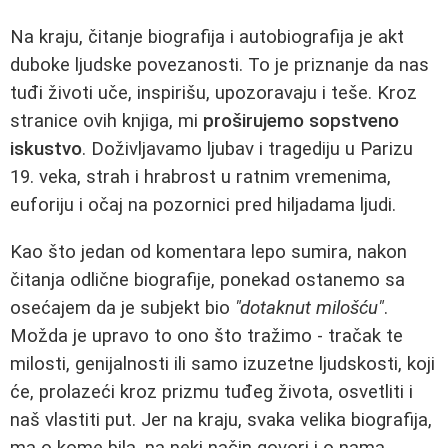
Na kraju, čitanje biografija i autobiografija je akt
duboke ljudske povezanosti. To je priznanje da nas
tuđi životi uče, inspirišu, upozoravaju i teše. Kroz
stranice ovih knjiga, mi
proširujemo sopstveno
iskustvo
. Doživljavamo ljubav i tragediju u Parizu
19. veka, strah i hrabrost u ratnim vremenima,
euforiju i očaj na pozornici pred hiljadama ljudi.
Kao što jedan od komentara lepo sumira, nakon
čitanja odlične biografije, ponekad ostanemo sa
osećajem da je subjekt bio
"dotaknut milošću"
.
Možda je upravo to ono što tražimo - tračak te
milosti, genijalnosti ili samo izuzetne ljudskosti, koji
će, prolazeći kroz prizmu tuđeg života, osvetliti i
naš vlastiti put. Jer na kraju, svaka velika biografija,
ma o kome bila, na neki način govori i o nama