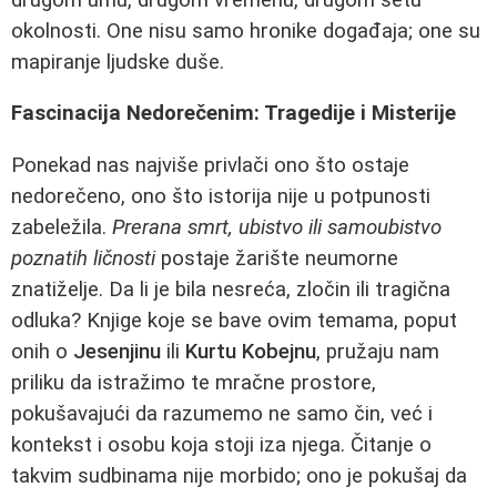
okolnosti. One nisu samo hronike događaja; one su
mapiranje ljudske duše.
Fascinacija Nedorečenim: Tragedije i Misterije
Ponekad nas najviše privlači ono što ostaje
nedorečeno, ono što istorija nije u potpunosti
zabeležila.
Prerana smrt, ubistvo ili samoubistvo
poznatih ličnosti
postaje žarište neumorne
znatiželje. Da li je bila nesreća, zločin ili tragična
odluka? Knjige koje se bave ovim temama, poput
onih o
Jesenjinu
ili
Kurtu Kobejnu
, pružaju nam
priliku da istražimo te mračne prostore,
pokušavajući da razumemo ne samo čin, već i
kontekst i osobu koja stoji iza njega. Čitanje o
takvim sudbinama nije morbido; ono je pokušaj da