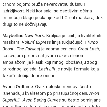
crnom bojom) pruža neverovatnu dužinu i
izdržljivost. Neki korisnici sa osetljivim očima
primećuju blago peckanje kod L'Oreal maskara, dok
drugi to ne doživljavaju.
Maybelline New York:
Kraljica jeftinih, a kvalitetnih
maskara.
Volum' Express
linija (uključujući i
Turbo
Boost
i
The Falsies
) je veoma cenjena.
Great Lash
,
sa svojom prepoznatljivom roze-zelenom
ambalažom, je klasik koji mnogi obožavaju zbog
prirodnog izgleda.
Lash Lift
je novija formula koja
takođe dobija dobre ocene.
Avon i Oriflame:
Ovi kataloški brendovi često
iznenađuju kvalitetom po pristupačnoj ceni.
Avon
Superfull
i
Avon Daring Curves
su često pominjane
kao odlične alternative skupljim proizvodima. Isto