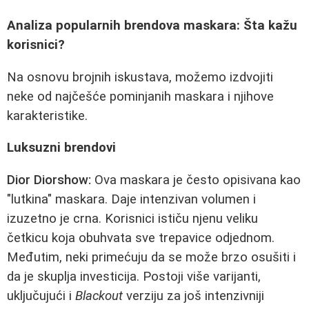
Analiza popularnih brendova maskara: Šta kažu
korisnici?
Na osnovu brojnih iskustava, možemo izdvojiti
neke od najčešće pominjanih maskara i njihove
karakteristike.
Luksuzni brendovi
Dior Diorshow:
Ova maskara je često opisivana kao
"lutkina" maskara. Daje intenzivan volumen i
izuzetno je crna. Korisnici ističu njenu veliku
četkicu koja obuhvata sve trepavice odjednom.
Međutim, neki primećuju da se može brzo osušiti i
da je skuplja investicija. Postoji više varijanti,
uključujući i
Blackout
verziju za još intenzivniji