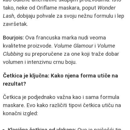
tako, neke od Oriflame maskara, poput
Wonder
Lash
, dobijaju pohvale za svoju nežnu formulu i lep
završetak.
Bourjois:
Ova francuska marka nudi veoma
kvalitetne proizvode.
Volume Glamour
i
Volume
Clubbing
su preporučene za one koji traže dobar
volumen i intenzivnu crnu boju.
Četkica je ključna: Kako njena forma utiče na
rezultat?
Četkica je podjednako važna kao i sama formula
maskare. Evo kako različiti tipovi četkica utiču na
konačni izgled: