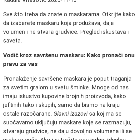
Sve što treba da znate o maskarama. Otkrijte kako
da izaberete maskaru koja produžava, daje
volumen i ne stvara grudvice. Pregled iskustava i
saveta.
Vodič kroz savršenu maskaru: Kako pronaći onu
pravu za vas
Pronalaženje savršene maskara je poput traganja
za svetim gralom u svetu šminke. Mnoge od nas
imaju iskustvo kupovine brojnih proizvoda, kako
jeftinih tako i skupih, samo da bismo na kraju
ostale razočarane.
Glavni izazovi
sa kojima se
suočavamo uključuju maskare koje se razmazuju,
stvaraju grudvice, ne daju dovoljno volumena ili se
prebrzo suše. Ako i vi tražite onu
jednu, idealnu