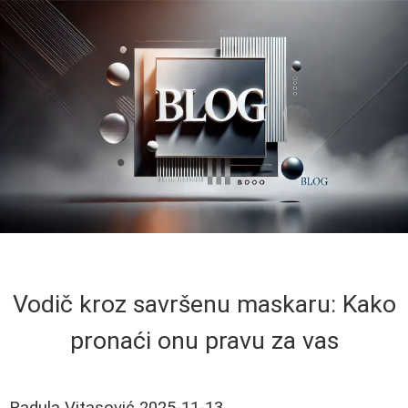
Vodič kroz savršenu maskaru: Kako
pronaći onu pravu za vas
Radula Vitasović
2025-11-13