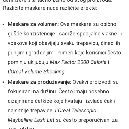
Različite maskare nude različite efekte:
Maskare za volumen:
Ove maskare su obično
gušće konzistencije i sadrže specijalne vlakne ili
voskove koji obavijaju svaku trepavicu, čineći ih
punijim i građenijim. Primeri koje korisnici često
pominju uključuju
Max Factor 2000 Calorie
i
L'Oreal Volume Shocking
.
Maskare za produžavanje:
Ovakvi proizvodi su
fokusirani na dužinu. Često imaju posebno
dizajnirane četkice koje hvataju i izvlače čak i
najsitnije trepavice.
L'Oreal Telescopic
i
Maybelline Lash Lift
su često preporučivani za