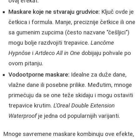
ovaj efekat.
Maskare koje ne stvaraju grudvice:
Ključ ovde je
četkica i formula. Manje, preciznije četkice ili one
sa gumenim zupcima (često nazvane "češljici")
mogu bolje razdvojiti trepavice.
Lancôme
Hypnôse
i
Artdeco All in One
dobijaju pohvale po
ovom pitanju.
Vodootporne maskare:
Idealne za duže dane,
vlažne dane ili posebne prilike. Međutim, mnoge
primećuju da se one teže skidaju i mogu ostaviti
trepavice krutim.
L'Oreal Double Extension
Waterproof
je jedna od popularnijih varijanti.
Mnoge savremene maskare kombinuju ove efekte,