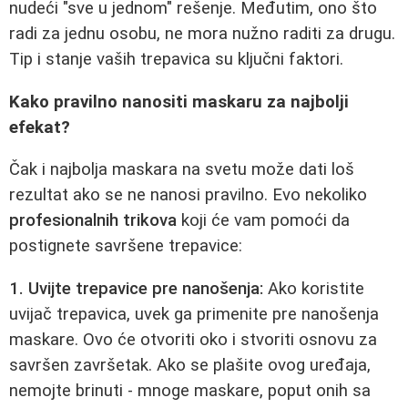
nudeći "sve u jednom" rešenje. Međutim, ono što
radi za jednu osobu, ne mora nužno raditi za drugu.
Tip i stanje vaših trepavica su ključni faktori.
Kako pravilno nanositi maskaru za najbolji
efekat?
Čak i najbolja maskara na svetu može dati loš
rezultat ako se ne nanosi pravilno. Evo nekoliko
profesionalnih trikova
koji će vam pomoći da
postignete savršene trepavice:
1. Uvijte trepavice pre nanošenja:
Ako koristite
uvijač trepavica, uvek ga primenite pre nanošenja
maskare. Ovo će otvoriti oko i stvoriti osnovu za
savršen završetak. Ako se plašite ovog uređaja,
nemojte brinuti - mnoge maskare, poput onih sa