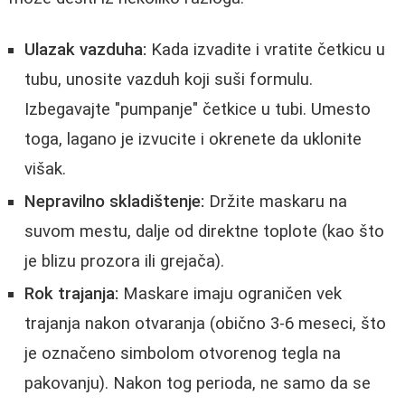
Ulazak vazduha:
Kada izvadite i vratite četkicu u
tubu, unosite vazduh koji suši formulu.
Izbegavajte "pumpanje" četkice u tubi. Umesto
toga, lagano je izvucite i okrenete da uklonite
višak.
Nepravilno skladištenje:
Držite maskaru na
suvom mestu, dalje od direktne toplote (kao što
je blizu prozora ili grejača).
Rok trajanja:
Maskare imaju ograničen vek
trajanja nakon otvaranja (obično 3-6 meseci, što
je označeno simbolom otvorenog tegla na
pakovanju). Nakon tog perioda, ne samo da se