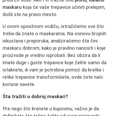
maskaru
koja će vaše trepavice učiniti prelepim,
došli ste na pravo mesto.
U ovom opsežnom vodiču, istražićemo sve što
treba da znate o maskarama. Na osnovu brojnih
iskustava i preporuka, analiziraćemo šta čini
maskaru dobrom, kako je pravilno nanositi i koje
proizvode je vredno isprobati. Bez obzira da li
imate duge i guste trepavice koje želite samo da
istaknete, ili vam je potrebna pomoć da kratke i
retke trepavice transformišete, ovde ćete naći
korisne savete.
Šta tražiti u dobroj maskari?
Pre nego što krenete u kupovinu, važno je da
definišete šta tačno želite od svog proizvoda.