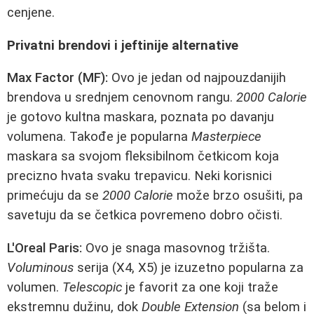
cenjene.
Privatni brendovi i jeftinije alternative
Max Factor (MF):
Ovo je jedan od najpouzdanijih
brendova u srednjem cenovnom rangu.
2000 Calorie
je gotovo kultna maskara, poznata po davanju
volumena. Takođe je popularna
Masterpiece
maskara sa svojom fleksibilnom četkicom koja
precizno hvata svaku trepavicu. Neki korisnici
primećuju da se
2000 Calorie
može brzo osušiti, pa
savetuju da se četkica povremeno dobro očisti.
L'Oreal Paris:
Ovo je snaga masovnog tržišta.
Voluminous
serija (X4, X5) je izuzetno popularna za
volumen.
Telescopic
je favorit za one koji traže
ekstremnu dužinu, dok
Double Extension
(sa belom i