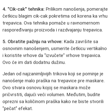
4. "Cik-cak" tehnika:
Prilikom nanošenja, pomerajte
četkicu blagim cik-cak pokretima od korena ka vrhu
trepavica. Ova tehnika pomaže u ravnomernom
raspoređivanju proizvoda i razdvajanju trepavica.
5. Obratite pažnju na vrhove:
Kada završite sa
osnovnim nanošenjem, usmerite četkicu vertikalno
i koristite vrhove da "izvučete" vrhove trepavica.
Ovo će im dati dodatnu dužinu.
Jedan od najzanimljivijih trikova koji se pominje je
nanošenje malo praška na trepavice pre maskare.
Ovo stvara osnovu kojoj se maskara može
pričvrstiti, dajući veći volumen. Međutim, budite
oprezni sa količinom praška kako ne biste stvorili
"pečat" efekat.