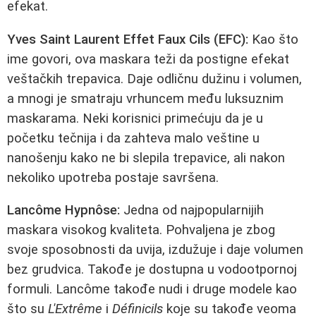
efekat.
Yves Saint Laurent Effet Faux Cils (EFC):
Kao što
ime govori, ova maskara teži da postigne efekat
veštačkih trepavica. Daje odličnu dužinu i volumen,
a mnogi je smatraju vrhuncem među luksuznim
maskarama. Neki korisnici primećuju da je u
početku tečnija i da zahteva malo veštine u
nanošenju kako ne bi slepila trepavice, ali nakon
nekoliko upotreba postaje savršena.
Lancôme Hypnôse:
Jedna od najpopularnijih
maskara visokog kvaliteta. Pohvaljena je zbog
svoje sposobnosti da uvija, izdužuje i daje volumen
bez grudvica. Takođe je dostupna u vodootpornoj
formuli. Lancôme takođe nudi i druge modele kao
što su
L'Extrême
i
Définicils
koje su takođe veoma