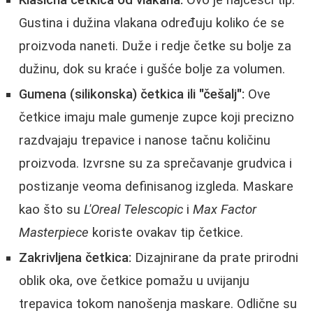
Klasična četkica od vlakana:
Ovo je najčešći tip.
Gustina i dužina vlakana određuju koliko će se
proizvoda naneti. Duže i redje četke su bolje za
dužinu, dok su kraće i gušće bolje za volumen.
Gumena (silikonska) četkica ili "češalj":
Ove
četkice imaju male gumenje zupce koji precizno
razdvajaju trepavice i nanose tačnu količinu
proizvoda. Izvrsne su za sprečavanje grudvica i
postizanje veoma definisanog izgleda. Maskare
kao što su
L'Oreal Telescopic
i
Max Factor
Masterpiece
koriste ovakav tip četkice.
Zakrivljena četkica:
Dizajnirane da prate prirodni
oblik oka, ove četkice pomažu u uvijanju
trepavica tokom nanošenja maskare. Odlične su