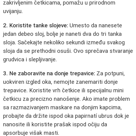
zakrivljenim četkicama, pomažu u prirodnom
uvijanju.
2. Koristite tanke slojeve:
Umesto da nanesete
jedan debeo sloj, bolje je naneti dva do tri tanka
sloja. Sačekajte nekoliko sekundi između svakog
sloja da se prethodni osuši. Ovo sprečava stvaranje
grudvica i slepljivanje.
3. Ne zaboravite na donje trepavice:
Za potpuni,
uokviren izgled oka, nemojte zanemariti donje
trepavice. Koristite vrh četkice ili specijalnu mini
četkicu za precizno nanošenje. Ako imate problem
sa razmazivanjem maskare na donjim kapcima,
probajte da držite ispod oka papirnatí ubrus dok je
nanosite ili koristite prašak ispod očiju da
apsorbuje višak masti.