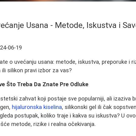
ećanje Usana - Metode, Iskustva i Sav
24-06-19
te o uvećanju usana: metode, iskustva, preporuke i rizi
 ili silikon pravi izbor za vas?
ve Što Treba Da Znate Pre Odluke
tetski zahvat koji postaje sve popularniji, ali izaziva br
agen,
hijaluronska kiselina
, silikonski gel ili čak sopst
zgleda postupak, koliko traje i kakva su iskustva? U ov
šće metode, rizike i realna očekivanja.