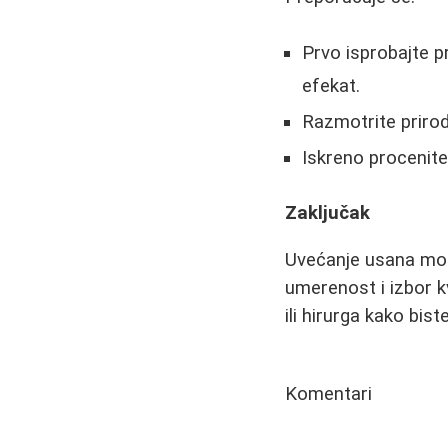
Prvo isprobajte pr
efekat.
Razmotrite prirodn
Iskreno procenite 
Zaključak
Uvećanje usana može
umerenost i izbor k
ili hirurga kako bis
Komentari