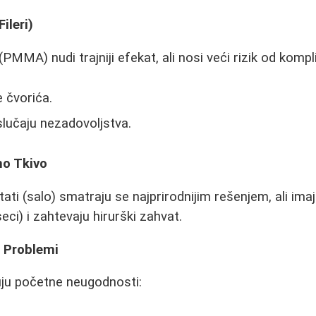
Fileri)
(PMMA) nudi trajniji efekat, ali nosi veći rizik od kompli
 čvorića.
slučaju nezadovoljstva.
no Tkivo
ati (salo) smatraju se najprirodnijim rešenjem, ali ima
ci) i zahtevaju hirurški zahvat.
i Problemi
ju početne neugodnosti: