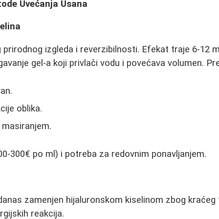
tode Uvećanja Usana
elina
 prirodnog izgleda i reverzibilnosti. Efekat traje 6-12
vanje gel-a koji privlači vodu i povećava volumen. Pr
an.
ije oblika.
 masiranjem.
00-300€ po ml) i potreba za redovnim ponavljanjem.
i danas zamenjen hijaluronskom kiselinom zbog kraćeg t
gijskih reakcija.