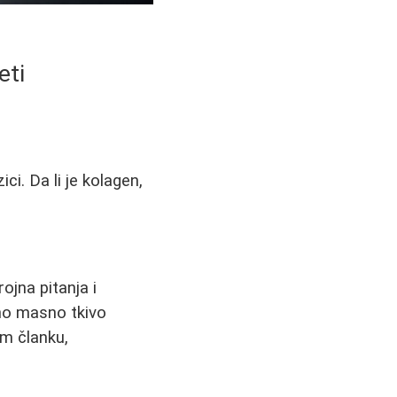
eti
ci. Da li je kolagen,
ojna pitanja i
veno masno tkivo
om članku,