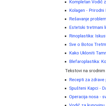
Kompletan Vodič za
Kolagen - Prirodni 
Rešavanje problem
Estetski tretmani li
Rinoplastika: Iskus
Sve o Botox Tretma
Kako Ukloniti Tamn
Blefaroplastika: K
Tekstovi na srodnim
Recepti za zdrave 
Spušteni Kapci - Da
Operacija nosa - s
Vodič za kupovinu d