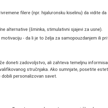
ivremene filere (npr. hijaluronsku kiselinu) da vidite d
e alternative (šminka, stimulativni sjajevi za usne).
motivaciju - da li je to želja za samopouzdanjem ili pri
 doneti zadovoljstvo, ali zahteva temeljnu informisan
valifikovanog stručnjaka. Ako sumnjate, posetite est
te dobili personalizovan savet.