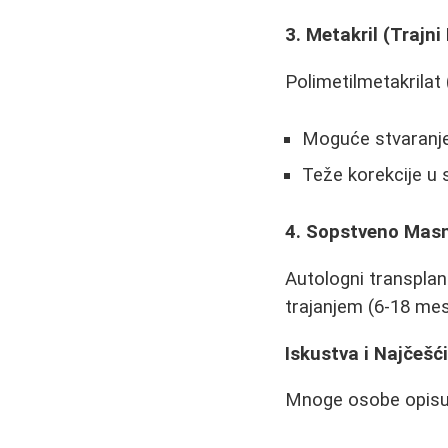
3. Metakril (Trajni 
Polimetilmetakrilat 
Moguće stvaranje
Teže korekcije u 
4. Sopstveno Mas
Autologni transplant
trajanjem (6-18 mese
Iskustva i Najčešć
Mnoge osobe opisu