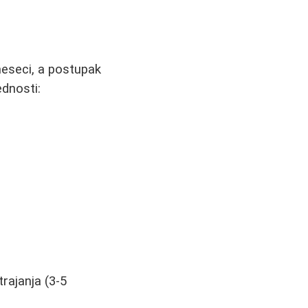
 meseci, a postupak
ednosti:
rajanja (3-5