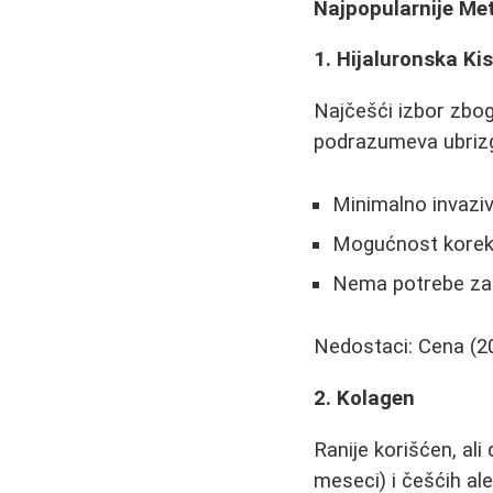
Najpopularnije Me
1. Hijaluronska Kis
Najčešći izbor zbog
podrazumeva ubrizga
Minimalno invaziv
Mogućnost korekc
Nema potrebe za
Nedostaci: Cena (2
2. Kolagen
Ranije korišćen, al
meseci) i češćih aler