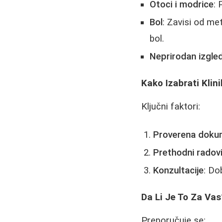
Otoci i modrice
: 
Bol
: Zavisi od me
bol.
Neprirodan izgle
Kako Izabrati Klin
Ključni faktori:
Proverena doku
Prethodni radov
Konzultacije
: Do
Da Li Je To Za Vas
Preporučuje se: