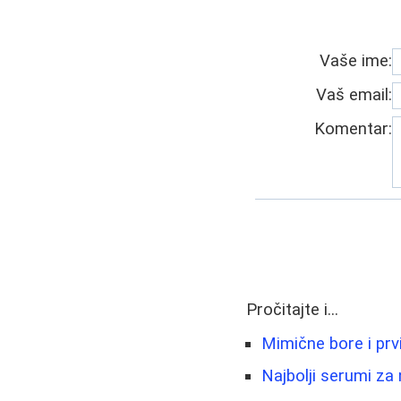
Vaše ime:
Vaš email:
Komentar:
Pročitajte i...
Mimične bore i prv
Najbolji serumi za 