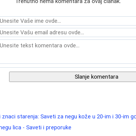
Trenutno nema komentara za ovaj članak.
Slanje komentara
i znaci starenja: Saveti za negu kože u 20-im i 30-im 
negu lica - Saveti i preporuke