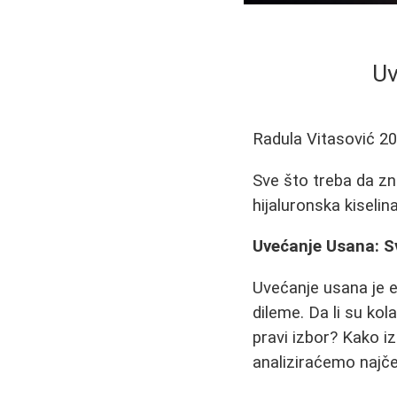
Uv
Radula Vitasović
20
Sve što treba da zna
hijaluronska kiselina
Uvećanje Usana: S
Uvećanje usana je es
dileme. Da li su kol
pravi izbor? Kako i
analiziraćemo najče