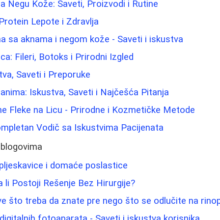
 Negu Kože: Saveti, Proizvodi i Rutine
Protein Lepote i Zdravlja
a sa aknama i negom kože - Saveti i iskustva
ca: Fileri, Botoks i Prirodni Izgled
tva, Saveti i Preporuke
nima: Iskustva, Saveti i Najčešća Pitanja
e Fleke na Licu - Prirodne i Kozmetičke Metode
ompletan Vodič sa Iskustvima Pacijenata
 blogovima
pljeskavice i domaće poslastice
 li Postoji Rešenje Bez Hirurgije?
ve što treba da znate pre nego što se odlučite na rinop
igitalnih fotoaparata - Saveti i iskustva korisnika