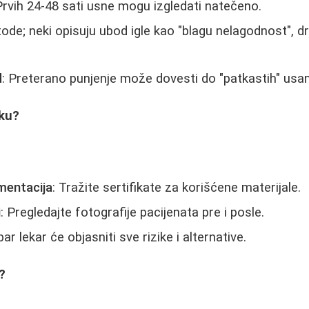
Prvih 24-48 sati usne mogu izgledati natečeno.
tode; neki opisuju ubod igle kao "blagu nelagodnost", d
d
: Preterano punjenje može dovesti do "patkastih" usa
iku?
mentacija
: Tražite sertifikate za korišćene materijale.
i
: Pregledajte fotografije pacijenata pre i posle.
bar lekar će objasniti sve rizike i alternative.
?