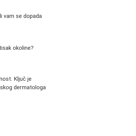
a li vam se dopada
tisak okoline?
ost. Ključ je
etskog dermatologa