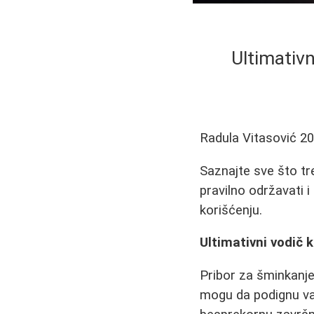
Ultimativn
Radula Vitasović
20
Saznajte sve što tr
pravilno održavati 
korišćenju.
Ultimativni vodič 
Pribor za šminkanje 
mogu da podignu va