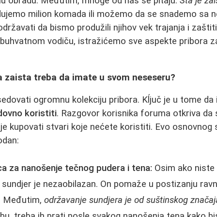
u obradu. Međutim, mnoge od nas se pitaju:
Šta je za
ujemo milion komada ili možemo da se snademo sa n
državati da bismo produžili njihov vek trajanja i zaštiti
uhvatnom vodiču, istražićemo sve aspekte pribora z
ta zaista treba da imate u svom neseseru?
edovati ogromnu kolekciju pribora. Kĺjuč je u tome da
dovno koristiti
. Razgovor korisnika foruma otkriva d
je kupovati stvari koje nećete koristiti. Evo osnovnog 
odan:
ica za nanošenje tečnog pudera i tena:
Osim ako niste 
, sundjer je nezaobilazan. On pomaže u postizanju rav
a. Međutim,
održavanje sundjera je od suštinskog značaj
bu, treba ih prati posle svakog nanošenja tena kako bis