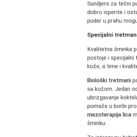
Sundjere za tečni pu
dobro isperite i os
puder u prahu mogu
Specijalni tretman
Kvalitetna šminka p
postoje i specijaln
kože, a time i kvali
Biološki tretmani
po
sa kožom. Jedan od
ubrizgavanje koktela
pomaže u borbi prot
mezoterapija lica
mo
šminku.