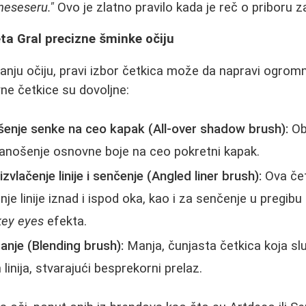
neseseru."
Ovo je zlatno pravilo kada je reč o priboru z
eta Gral precizne šminke očiju
anju očiju, pravi izbor četkica može da napravi ogromn
vne četkice su dovoljne:
šenje senke na ceo kapak (All-over shadow brush):
Obi
nanošenje osnovne boje na ceo pokretni kapak.
zvlačenje linije i senčenje (Angled liner brush):
Ova čet
je linije iznad i ispod oka, kao i za senčenje u pregibu 
ey eyes
efekta.
anje (Blending brush):
Manja, čunjasta četkica koja sl
 linija, stvarajući besprekorni prelaz.