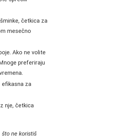
 šminke, četkica za
ednom mesečno
oje. Ako ne volite
. Mnoge preferiraju
 vremena.
 efikasna za
z nje, četkica
 što ne koristiš