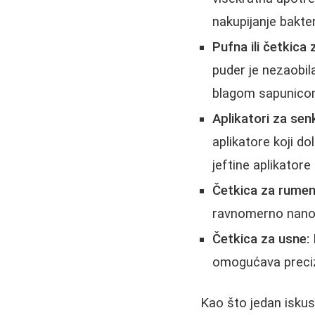
nakupijanje bakter
Pufna ili četkica
puder je nezaobil
blagom sapunicom 
Aplikatori za sen
aplikatore koji do
jeftine aplikator
Četkica za rumeni
ravnomerno nanoše
Četkica za usne:
omogućava precizn
Kao što jedan iskus