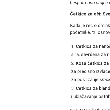
bespotrebno stoji u 
Četkice za oči: Sv
Kada je reč o šmink
početnike, tri osno
Četkica za nano
šira, savršena za 
Kosa četkica za i
za precizno izvlačen
za postizanje
smok
Četkica za blend
i ublažavanje oštrih