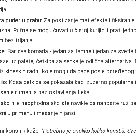
ija.
 za puder u prahu:
Za postizanje mat efekta i fiksiranje
azna. Pufne se mogu čuvati u čistoj kutijici i prati j
bez trljanja.
ke:
Bar dva komada - jedan za tamne i jedan za svetle b
laze uz palete, četkica za senke je odlična alternativa
e iz kineskih radnji koje mogu da bace posle određenog
lo:
Kosa četkica se pokazala kao izuzetno popularna i
nje rumenila bez ostavljanja fleka.
Iako nije neophodna ako ste navikle da nanosite ruž be
iju primenu i mešanje nijansi.
ni korisnik kaže:
"Potrebno je onoliko koliko koristiš. Sve