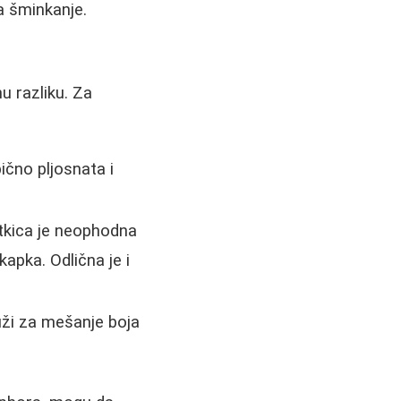
a šminkanje.
u razliku. Za
čno pljosnata i
kica je neophodna
kapka. Odlična je i
uži za mešanje boja