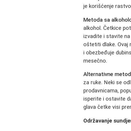
je korišćenje rastv
Metoda sa alkohol
alkohol. Četkice pot
izvadite i stavite 
oštetiti dlake. Ova
i obezbeđuje dubinsk
mesečno.
Alternativne metod
za ruke. Neki se od
prodavnicama, pop
isperite i ostavite
glava četke visi pre
Održavanje sundjer