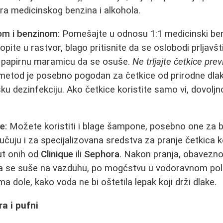
ora medicinskog benzina i alkohola.
om i benzinom:
Pomešajte u odnosu 1:1 medicinski ben
opite u rastvor, blago pritisnite da se oslobodi prljavšt
na papirnu maramicu da se osuše.
Ne trljajte četkice prev
j metod je posebno pogodan za četkice od prirodne dlak
u dezinfekciju. Ako četkice koristite samo vi, dovoljno
e:
Možete koristiti i blage šampone, posebno one za be
lučuju i za specijalizovana sredstva za pranje četkica 
ut onih od
Clinique
ili
Sephora
. Nakon pranja, obavezno
 da se suše na vazduhu, po mogćstvu u vodoravnom polo
ma dole, kako voda ne bi oštetila lepak koji drži dlake.
a i pufni