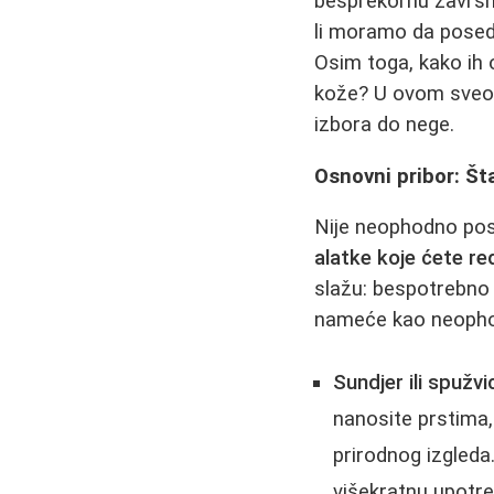
besprekornu završn
li moramo da posed
Osim toga, kako ih o
kože? U ovom sveob
izbora do nege.
Osnovni pribor: Š
Nije neophodno pos
alatke koje ćete re
slažu: bespotrebno 
nameće kao neoph
Sundjer ili spužv
nanosite prstima
prirodnog izgled
višekratnu upotre