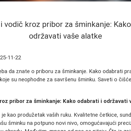
i vodič kroz pribor za šminkanje: Kako
održavati vaše alatke
25-11-22
eba da znate o priboru za šminkanje. Kako odabrati pra
i koje su neophodne za savršenu šminku. Saveti o čišćen
kroz pribor za šminkanje: Kako odabrati i održavati 
je kao produžetak vaših ruku. Kvalitetne četkice, sundje
šu šminku na potpuno novi nivo, omogućavajući preci