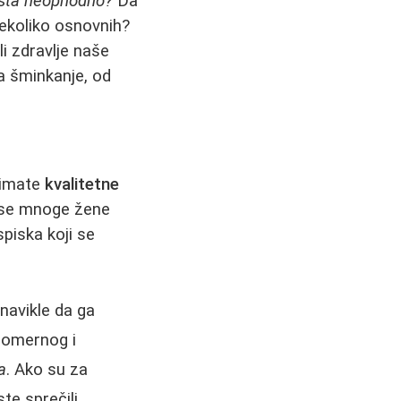
ista neophodno?
Da
ekoliko osnovnih?
li zdravlje naše
a šminkanje, od
 imate
kvalitetne
a se mnoge žene
spiska koji se
navikle da ga
nomernog i
a
. Ako su za
te sprečili