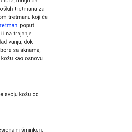
Sephora, mogu da
loških tretmana za
kom tretmanu koji će
tretmani
poput
 i na trajanje
lađivanju, dok
se bore sa aknama,
u kožu kao osnovu
ite svoju kožu od
sionalni šminkeri,