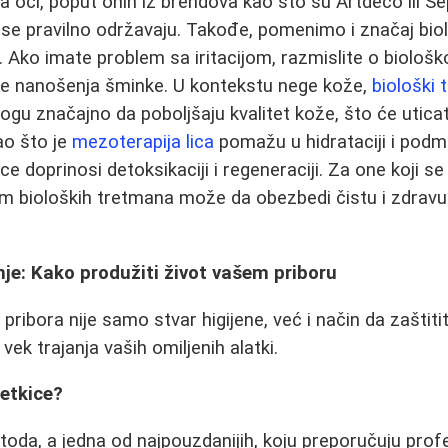
za oči, poput onih iz brendova kao što su Artdeco ili 
se pravilno održavaju. Takođe, pomenimo i značaj bio
u. Ako imate problem sa iritacijom, razmislite o biološ
pre nanošenja šminke. U kontekstu nege kože,
biološki 
gu značajno da poboljšaju kvalitet kože, što će uticati
ao što je
mezoterapija lica
pomažu u hidrataciji i podm
lice doprinosi detoksikaciji i regeneraciji. Za one koji 
m bioloških tretmana može da obezbedi čistu i zdrav
nje: Kako produžiti život vašem priboru
pribora nije samo stvar higijene, već i način da zaštit
 vek trajanja vaših omiljenih alatki.
četkice?
toda, a jedna od najpouzdanijih, koju preporučuju profe