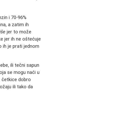
zin i 70-96%
ina, a zatim ih
iše
jer to može
e jer ih ne oštećuje
 ih je prati jednom
be, ili tečni sapun
koja se mogu naći u
 četkice dobro
žaju ili tako da