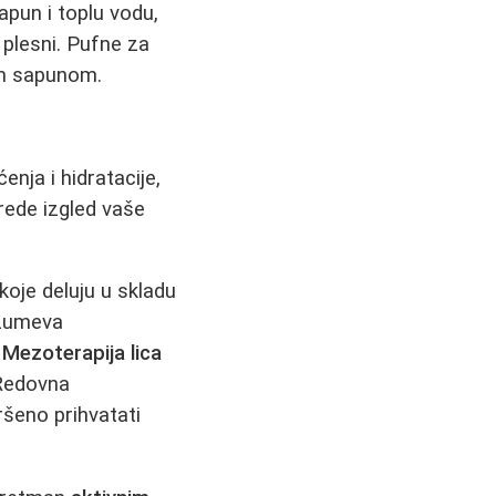
apun i toplu vodu,
 plesni. Pufne za
im sapunom.
nja i hidratacije,
rede izgled vaše
koje deluju u skladu
azumeva
.
Mezoterapija lica
 Redovna
šeno prihvatati