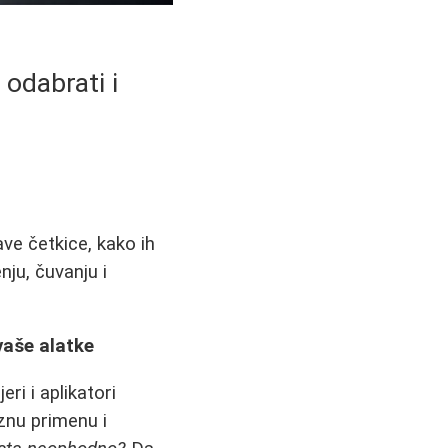
 odabrati i
ve četkice, kako ih
ju, čuvanju i
vaše alatke
ri i aplikatori
znu primenu i