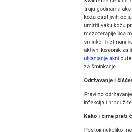
Kvalitetne četkice 
traju godinama ako 
kožu osetljivih očij
umiriti vašu kožu 
mezoterapije lica mo
šminke. Tretmani k
aktivni kiseonik za 
uklanjanje akni
pute
za šminkanje.
Održavanje i čišće
Pravilno održavanje 
infekcija i produžite
Kako i čime prati 
Postoji nekoliko me