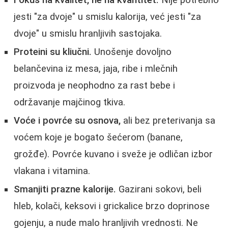
Fokus na kvalitet, ne na kvantitet.
Nije potrebno
jesti "za dvoje" u smislu kalorija, već jesti "za
dvoje" u smislu hranljivih sastojaka.
Proteini su kliučni.
Unošenje dovoljno
belančevina iz mesa, jaja, ribe i mlečnih
proizvoda je neophodno za rast bebe i
održavanje majčinog tkiva.
Voće i povrće su osnova,
ali bez preterivanja sa
voćem koje je bogato šećerom (banane,
grožđe). Povrće kuvano i sveže je odličan izbor
vlakana i vitamina.
Smanjiti prazne kalorije.
Gazirani sokovi, beli
hleb, kolači, keksovi i grickalice brzo doprinose
gojenju, a nude malo hranljivih vrednosti. Ne