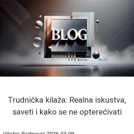
Trudnička kilaža: Realna iskustva,
saveti i kako se ne opterećivati
Vilotije Radinović
2026-03-09