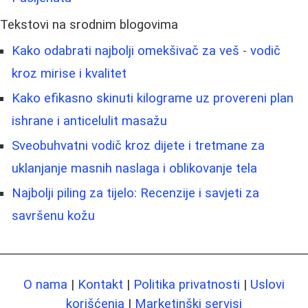
Tekstovi na srodnim blogovima
Kako odabrati najbolji omekšivač za veš - vodič
kroz mirise i kvalitet
Kako efikasno skinuti kilograme uz provereni plan
ishrane i anticelulit masažu
Sveobuhvatni vodič kroz dijete i tretmane za
uklanjanje masnih naslaga i oblikovanje tela
Najbolji piling za tijelo: Recenzije i savjeti za
savršenu kožu
O nama
|
Kontakt
|
Politika privatnosti
|
Uslovi
korišćenja
|
Marketinški servisi