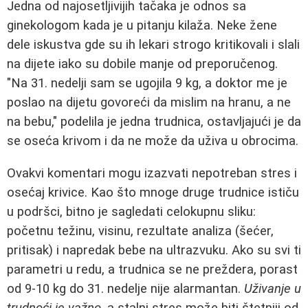
Jedna od najosetljivijih tačaka je odnos sa
ginekologom kada je u pitanju kilaža. Neke žene
dele iskustva gde su ih lekari strogo kritikovali i slali
na dijete iako su dobile manje od preporučenog.
"Na 31. nedelji sam se ugojila 9 kg, a doktor me je
poslao na dijetu govoreći da mislim na hranu, a ne
na bebu," podelila je jedna trudnica, ostavljajući je da
se oseća krivom i da ne može da uživa u obrocima.
Ovakvi komentari mogu izazvati nepotreban stres i
osećaj krivice. Kao što mnoge druge trudnice ističu
u podršci, bitno je sagledati celokupnu sliku:
početnu težinu, visinu, rezultate analiza (šećer,
pritisak) i napredak bebe na ultrazvuku. Ako su svi ti
parametri u redu, a trudnica se ne preždera, porast
od 9-10 kg do 31. nedelje nije alarmantan.
Uživanje u
trudnoći je važno
, a stalni stres može biti štetniji od