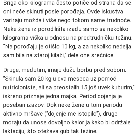
Briga oko kilograma često potiče od straha da se
oni neće skinuti posle porođaja. Ovde iskustva
variraju možda i više nego tokom same trudnoće.
Neke žene iz porodilišta izađu samo sa nekoliko
kilograma viška u odnosu na predtrudničku težinu.
"Na porođaju je otišlo 10 kg, a za nekoliko nedelja
sam bila na staroj kilaži," dele one srećnice.
Druge, međutim, imaju dužu borbu pred sobom.
"Skinula sam 20 kg u dva meseca uz pomoć
nutricioniste, ali sa preostalih 15 još uvek kuburim,"
iskreno priznaje jedna majka. Period dojenja je
poseban izazov. Dok neke žene u tom periodu
aktivno mršave ("dojenje me istopilo"), druge
moraju da unose dovoljno kalorija kako bi održale
laktaciju, što otežava gubitak težine.