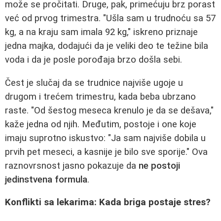
može se pročitati. Druge, pak, primećuju brz porast
već od prvog trimestra. "Ušla sam u trudnoću sa 57
kg, a na kraju sam imala 92 kg," iskreno priznaje
jedna majka, dodajući da je veliki deo te težine bila
voda i da je posle porođaja brzo došla sebi.
Čest je slučaj da se trudnice najviše ugoje u
drugom i trećem trimestru, kada beba ubrzano
raste. "Od šestog meseca krenulo je da se dešava,"
kaže jedna od njih. Međutim, postoje i one koje
imaju suprotno iskustvo: "Ja sam najviše dobila u
prvih pet meseci, a kasnije je bilo sve sporije." Ova
raznovrsnost jasno pokazuje da
ne postoji
jedinstvena formula
.
Konflikti sa lekarima: Kada briga postaje stres?