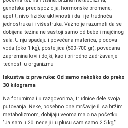
genetska predispozicija, hormonske promene,
apetit, nivo fizičke aktivnosti i da li je trudnoća
jednostruka ili višestruka. Važno je razumeti da se
dobijena težina ne sastoji samo od bebe i majčinog
sala. U nju spadaju i povećana materica, plodova
voda (oko 1 kg), posteljica (500-700 gr), povećana
zapremina krvi i dojki, kao i prirodno zadržavanje
tečnosti u organizmu.
Iskustva iz prve ruke: Od samo nekoliko do preko
30 kilograma
Na forumima i u razgovorima, trudnice dele svoja
putovanja. Neke, posebno one mršavije ili sa bržim
metabolizmom, dobijaju veoma malo na početku.
"Ja sam u 20. nedelji i u plusu sam samo 2.5 kg,"