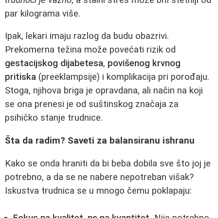
par kilograma više.
Ipak, lekari imaju razlog da budu obazrivi.
Prekomerna težina može povećati rizik od
gestacijskog dijabetesa
,
povišenog krvnog
pritiska
(preeklampsije) i komplikacija pri porođaju.
Stoga, njihova briga je opravdana, ali način na koji
se ona prenesi je od suštinskog značaja za
psihičko stanje trudnice.
Šta da radim? Saveti za balansiranu ishranu
Kako se onda hraniti da bi beba dobila sve što joj je
potrebno, a da se ne nabere nepotreban višak?
Iskustva trudnica se u mnogo čemu poklapaju: