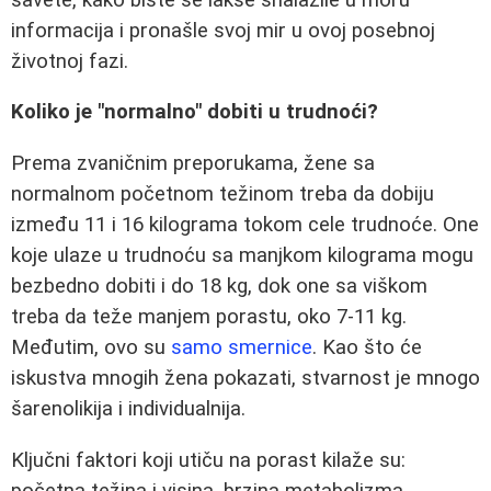
informacija i pronašle svoj mir u ovoj posebnoj
životnoj fazi.
Koliko je "normalno" dobiti u trudnoći?
Prema zvaničnim preporukama, žene sa
normalnom početnom težinom treba da dobiju
između 11 i 16 kilograma tokom cele trudnoće. One
koje ulaze u trudnoću sa manjkom kilograma mogu
bezbedno dobiti i do 18 kg, dok one sa viškom
treba da teže manjem porastu, oko 7-11 kg.
Međutim, ovo su
samo smernice
. Kao što će
iskustva mnogih žena pokazati, stvarnost je mnogo
šarenolikija i individualnija.
Ključni faktori koji utiču na porast kilaže su:
početna težina i visina, brzina metabolizma,