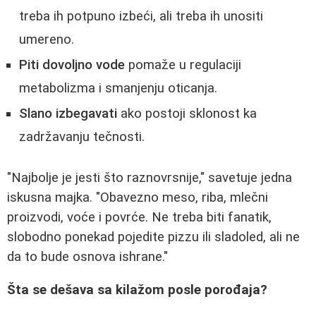
treba ih potpuno izbeći, ali treba ih unositi
umereno.
Piti dovoljno vode
pomaže u regulaciji
metabolizma i smanjenju oticanja.
Slano izbegavati
ako postoji sklonost ka
zadržavanju tečnosti.
"Najbolje je jesti što raznovrsnije," savetuje jedna
iskusna majka. "Obavezno meso, riba, mlečni
proizvodi, voće i povrće. Ne treba biti fanatik,
slobodno ponekad pojedite pizzu ili sladoled, ali ne
da to bude osnova ishrane."
Šta se dešava sa kilažom posle porođaja?