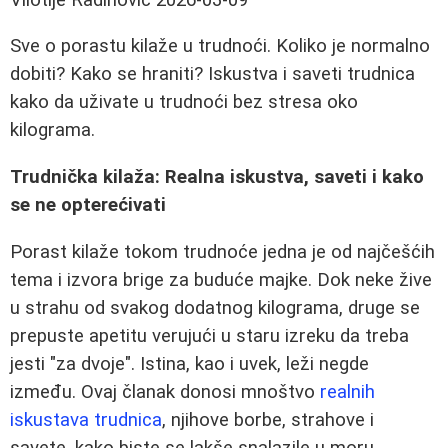
Sve o porastu kilaže u trudnoći. Koliko je normalno
dobiti? Kako se hraniti? Iskustva i saveti trudnica
kako da uživate u trudnoći bez stresa oko
kilograma.
Trudnička kilaža: Realna iskustva, saveti i kako
se ne opterećivati
Porast kilaže tokom trudnoće jedna je od najčešćih
tema i izvora brige za buduće majke. Dok neke žive
u strahu od svakog dodatnog kilograma, druge se
prepuste apetitu verujući u staru izreku da treba
jesti "za dvoje". Istina, kao i uvek, leži negde
između. Ovaj članak donosi mnoštvo
realnih
iskustava trudnica
, njihove borbe, strahove i
savete, kako biste se lakše snalazile u moru