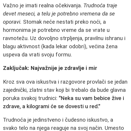
Važno je imati realna očekivanja.
Trudnoća traje
devet meseci, a telu je potrebno vremena da se
oporavi.
Stomak neće nestati preko noći, a
hormonima je potrebno vreme da se vrate u
ravnotežu. Uz dovoljno strpljenja, pravilnu ishranu i
blagu aktivnost (kada lekar odobri), većina žena
uspeva da vrati svoju formu.
Zaključak: Najvažnije je zdravlje i mir
Kroz sva ova iskustva i razgovore provlači se jedan
zajednički, zlatni stav koji bi trebalo da bude glavna
poruka svakoj trudnici:
"Neka su vam bebice žive i
zdrave, a kilogrami će se dovesti u red."
Trudnoća je jedinstveno i čudesno iskustvo, a
svako telo na njega reaguje na svoj način. Umesto