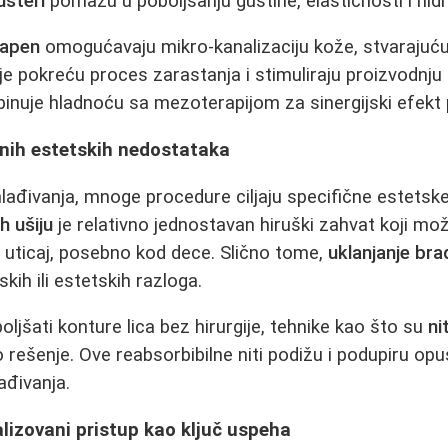
usteri
pomažu u poboljšanju gustine, elastičnosti i hidr
apen
omogućavaju mikro-kanalizaciju kože, stvarajuću
je pokreću proces zarastanja i stimuliraju proizvodnju 
nuje hladnoću sa mezoterapijom za sinergijski efekt
čnih estetskih nedostataka
ađivanja, mnoge procedure ciljaju specifične estetsk
h ušiju
je relativno jednostavan hiruški zahvat koji mo
i uticaj, posebno kod dece. Slično tome,
uklanjanje bra
kih ili estetskih razloga.
oljšati konture lica bez hirurgije, tehnike kao što su
ni
rešenje. Ove reabsorbibilne niti podižu i podupiru opuš
ađivanja.
lizovani pristup kao ključ uspeha