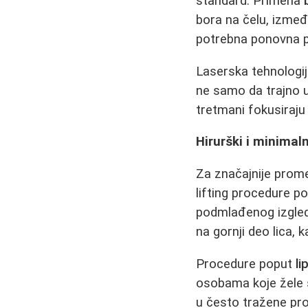
standard. Primena
bora na čelu, izmeđ
potrebna ponovna 
Laserska tehnologi
ne samo da trajno u
tretmani fokusiraju
Hirurški i minimal
Za značajnije promen
lifting procedure p
podmlađenog izgleda
na gornji deo lica, 
Procedure poput
li
osobama koje žele 
u često tražene pr