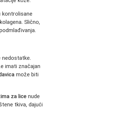
atacije kože.
 kontrolisane
kolagena. Slično,
 podmlađivanja.
e nedostatke.
že imati značajan
davica
može biti
tima za lice
nude
tene tkiva, dajući