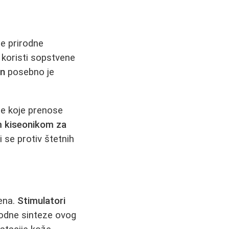
te prirodne
koristi sopstvene
an
posebno je
le koje prenose
m kiseonikom za
 se protiv štetnih
gena.
Stimulatori
rodne sinteze ovog