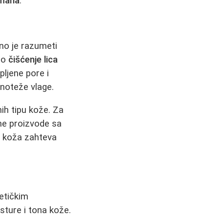
tmana
.
žno je razumeti
vno
čišćenje lica
ljene pore i
vnoteže vlage.
ih tipu kože. Za
ne proizvode sa
va koža zahteva
etičkim
sture i tona kože.