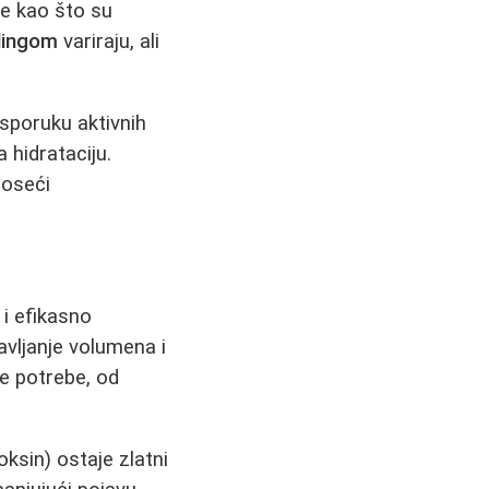
me kao što su
lingom
variraju, ali
isporuku aktivnih
 hidrataciju.
noseći
 i efikasno
avljanje volumena i
te potrebe, od
oksin) ostaje zlatni