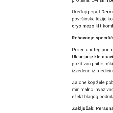
proteina. Ovi
skin b
Uređaji poput
Derm
površinske lezije ko
cryo mezo lift
kombi
Rešavanje specifi
Pored opšteg podml
Uklanjanje klempavi
pozitivan psihološk
izvedeno iz medicins
Za one koji žele pob
minimalno invazivno 
efekt blagog podml
Zaključak: Persona