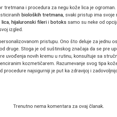
bor tretmana i procedura za negu kože lica je ogroma
sticiranih
bioloških tretmana
, svaki pristup ima svoj
 lica
,
hijaluronski fileri
i
botoks
samo su neke od opcij
svoj izgled.
u personalizovanom pristupu. Ono što deluje za jednu
 kod druge. Stoga je od suštinskog značaja da se pre up
pre uvođenja novih kremu u rutinu, konsultuje sa struč
cenciranim kozmetičarem. Razumevanje svog tipa kože,
 procedure najsigurniji je put ka zdravijoj i zadovoljnijo
Trenutno nema komentara za ovaj članak.