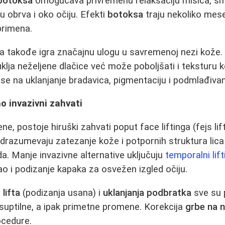
botoksa
omogućava privremenu relaksaciju mišića, sm
u obrva i oko očiju. Efekti
botoksa
traju nekoliko mese
primena.
ja takođe igra značajnu ulogu u savremenoj nezi kože
klja neželjene dlačice već može poboljšati i teksturu k
 se na uklanjanje bradavica, pigmentaciju i podmlađivan
no invazivni zahvati
e, postoje hiruški zahvati poput face liftinga (fejs lif
odrazumevaju zatezanje kože i potpornih struktura lica
. Manje invazivne alternative uključuju
temporalni lift
kao i podizanje kapaka za osvežen izgled očiju.
p lifta
(podizanja usana) i
uklanjanja podbratka
sve su 
suptilne, a ipak primetne promene. Korekcija
grbe na 
ocedure.