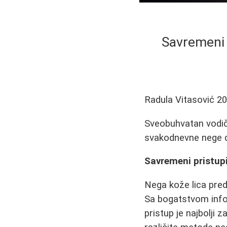
Savremeni 
Radula Vitasović
20
Sveobuhvatan vodič 
svakodnevne nege d
Savremeni pristupi
Nega kože lica pred
Sa bogatstvom infor
pristup je najbolji 