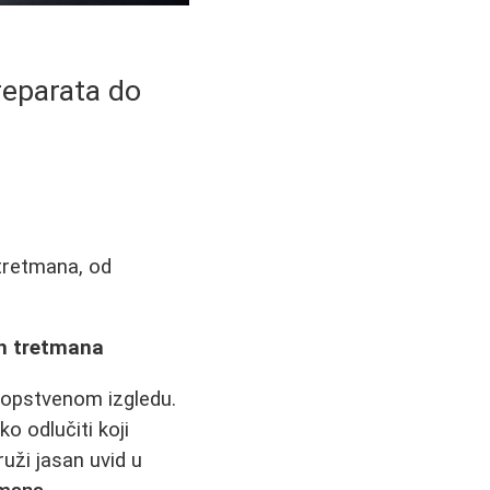
reparata do
 tretmana, od
ih tretmana
 sopstvenom izgledu.
o odlučiti koji
ruži jasan uvid u