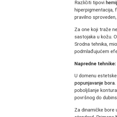
Različiti tipovi
hemij
hiperpigmentacija, fi
pravilno sproveden,
Za one koji traže n
sastojaka u kožu. O
Srodna tehnika, miol
podmlađujućem efe
Napredne tehnike: 
U domenu estetske
popunjavanje bora
.
poboljšanje kontura 
površnog do dubins
Za dinamičke bore