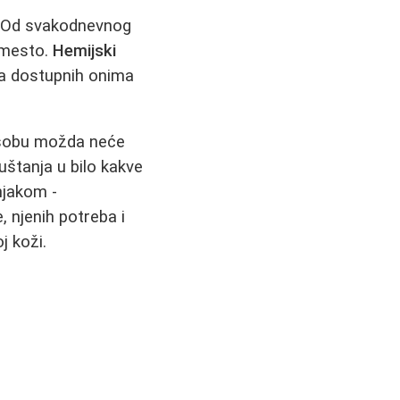
n. Od svakodnevnog
e mesto.
Hemijski
a dostupnih onima
 osobu možda neće
uštanja u bilo kakve
njakom -
 njenih potreba i
j koži.