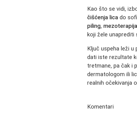
Kao što se vidi, iz
čišćenja lica
do sofi
piling
,
mezoterapija
koji žele unaprediti 
Ključ uspeha leži 
dati iste rezultate
tretmane, pa čak i 
dermatologom ili li
realnih očekivanja od
Komentari