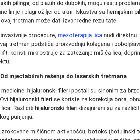
skih pilinga
, od blažih do dubokih, mogu rešiti proble
ne linije i blagi ožiljci od akni. Iskustva sa
hemijskim pi
 ovaj tretman može dati izvanredne rezultate.
einvazivnije procedure,
mezoterapija lica
nudi direktnu 
vaj tretman podstiče proizvodnju kolagena i poboljšava
ift, koristi mikrostruje za zatezanje mišića lica, dopri
ktu.
Od injectabilnih rešenja do laserskih tretmana
 medicine,
hijaluronski fileri
postali su sinonim za brzo
 Ovi
hijaluronski fileri
se koriste za
korekcija bora
, obn
lica. Različiti
hijaluronski fileri
dizajnirani su za različi
kog punjenja.
 uzrokovane mišićnom aktivnošću,
botoks
(botulinski t