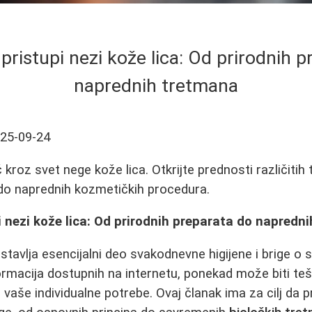
pristupi nezi kože lica: Od prirodnih p
naprednih tretmana
25-09-24
kroz svet nege kože lica. Otkrijte prednosti različitih
o naprednih kozmetičkih procedura.
 nezi kože lica: Od prirodnih preparata do napredn
stavlja esencijalni deo svakodnevne higijene i brige o
macija dostupnih na internetu, ponekad može biti tešk
za vaše individualne potrebe. Ovaj članak ima za cilj da p