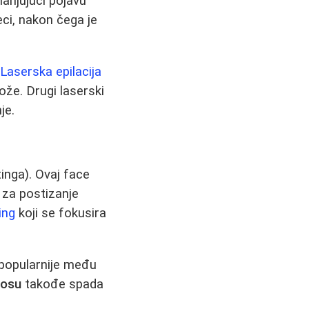
anjujući pojavu
ci, nakon čega je
.
Laserska epilacija
ože. Drugi laserski
je.
tinga). Ovaj face
 za postizanje
ing
koji se fokusira
popularnije među
nosu
takođe spada