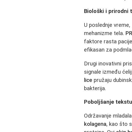
Biološki i prirodni
U poslednje vreme, 
mehanizme tela.
PR
faktore rasta pacij
efikasan za podmlađ
Drugi inovativni pri
signale između ćeli
lice
pružaju dubinsku
bakterija.
Poboljšanje tekstu
Održavanje mladalač
kolagena
, kao što 