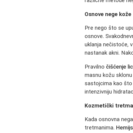
različite metode n
Osnove nege kože l
Pre nego što se up
osnove. Svakodnev
uklanja nečistoće, 
nastanak akni. Na
Pravilno
čišćenje li
masnu kožu sklonu
sastojcima kao što s
intenzivniju hidrata
Kozmetički tretma
Kada osnovna nega 
tretmanima.
Hemijsk