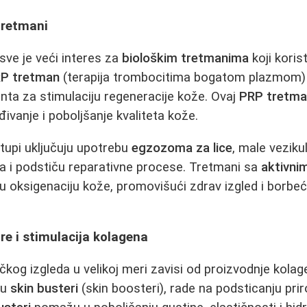
 tretmani
sve je veći interes za
biološkim tretmanima
koji koris
P tretman
(terapija trombocitima bogatom plazmom) 
enta za stimulaciju regeneracije kože. Ovaj
PRP tretm
ivanje i poboljšanje kvaliteta kože.
stupi uključuju upotrebu
egzozoma za lice
, male veziku
ja i podstiču reparativne procese. Tretmani sa
aktivni
 oksigenaciju kože, promovišući zdrav izgled i borbeći
re i stimulacija kolagena
kog izgleda u velikoj meri zavisi od proizvodnje kola
su
skin busteri
(skin boosteri), rade na podsticanju pri