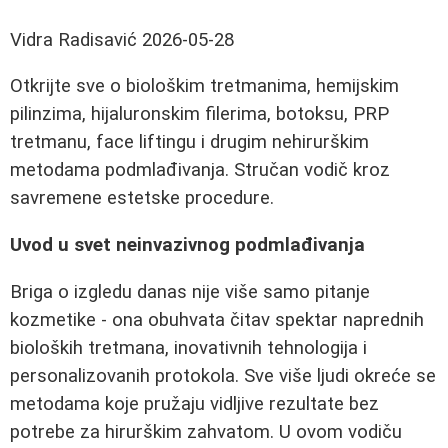
Vidra Radisavić
2026-05-28
Otkrijte sve o biološkim tretmanima, hemijskim
pilinzima, hijaluronskim filerima, botoksu, PRP
tretmanu, face liftingu i drugim nehirurškim
metodama podmlađivanja. Stručan vodič kroz
savremene estetske procedure.
Uvod u svet neinvazivnog podmlađivanja
Briga o izgledu danas nije više samo pitanje
kozmetike - ona obuhvata čitav spektar naprednih
bioloških tretmana, inovativnih tehnologija i
personalizovanih protokola. Sve više ljudi okreće se
metodama koje pružaju vidljive rezultate bez
potrebe za hirurškim zahvatom. U ovom vodiču