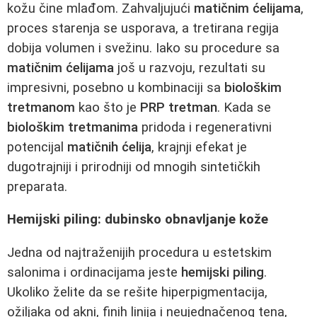
kožu čine mlađom. Zahvaljujući
matičnim ćelijama
,
proces starenja se usporava, a tretirana regija
dobija volumen i svežinu. Iako su procedure sa
matičnim ćelijama
još u razvoju, rezultati su
impresivni, posebno u kombinaciji sa
biološkim
tretmanom
kao što je
PRP tretman
. Kada se
biološkim tretmanima
pridoda i regenerativni
potencijal
matičnih ćelija
, krajnji efekat je
dugotrajniji i prirodniji od mnogih sintetičkih
preparata.
Hemijski piling: dubinsko obnavljanje kože
Jedna od najtraženijih procedura u estetskim
salonima i ordinacijama jeste
hemijski piling
.
Ukoliko želite da se rešite hiperpigmentacija,
ožiljaka od akni, finih linija i neujednačenog tena,