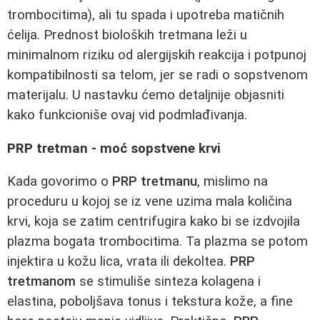
trombocitima), ali tu spada i upotreba matičnih
ćelija. Prednost bioloških tretmana leži u
minimalnom riziku od alergijskih reakcija i potpunoj
kompatibilnosti sa telom, jer se radi o sopstvenom
materijalu. U nastavku ćemo detaljnije objasniti
kako funkcioniše ovaj vid podmlađivanja.
PRP tretman - moć sopstvene krvi
Kada govorimo o
PRP tretmanu
, mislimo na
proceduru u kojoj se iz vene uzima mala količina
krvi, koja se zatim centrifugira kako bi se izdvojila
plazma bogata trombocitima. Ta plazma se potom
injektira u kožu lica, vrata ili dekoltea.
PRP
tretmanom
se stimuliše sinteza kolagena i
elastina, poboljšava tonus i tekstura kože, a fine