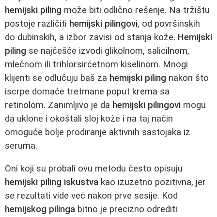
hemijski piling
može biti odlično rešenje. Na tržištu
postoje različiti
hemijski pilingovi
, od površinskih
do dubinskih, a izbor zavisi od stanja kože.
Hemijski
piling
se najčešće izvodi glikolnom, salicilnom,
mlečnom ili trihlorsirćetnom kiselinom. Mnogi
klijenti se odlučuju baš za
hemijski piling
nakon što
iscrpe domaće tretmane poput krema sa
retinolom. Zanimljivo je da
hemijski pilingovi
mogu
da uklone i okoštali sloj kože i na taj način
omoguće bolje prodiranje aktivnih sastojaka iz
seruma.
Oni koji su probali ovu metodu često opisuju
hemijski piling iskustva
kao izuzetno pozitivna, jer
se rezultati vide već nakon prve sesije. Kod
hemijskog pilinga
bitno je precizno odrediti