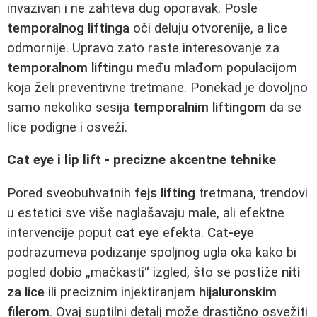
invazivan i ne zahteva dug oporavak. Posle
temporalnog liftinga
oči deluju otvorenije, a lice
odmornije. Upravo zato raste interesovanje za
temporalnom liftingu
među mlađom populacijom
koja želi preventivne tretmane. Ponekad je dovoljno
samo nekoliko sesija
temporalnim liftingom
da se
lice podigne i osveži.
Cat eye i lip lift - precizne akcentne tehnike
Pored sveobuhvatnih
fejs lifting
tretmana, trendovi
u estetici sve više naglašavaju male, ali efektne
intervencije poput
cat eye
efekta.
Cat-eye
podrazumeva podizanje spoljnog ugla oka kako bi
pogled dobio „mačkasti“ izgled, što se postiže
niti
za lice
ili preciznim injektiranjem
hijaluronskim
filerom
. Ovaj suptilni detalj može drastično osvežiti