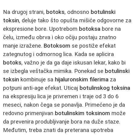
Na drugoj strani,
botoks
, odnosno
botulinski
toksin
, deluje tako što opušta mišiće odgovorne za
ekspresione bore. Upotrebom
botoksa
bore na
čelu, između obrva i oko očiju postaju znatno
manje izražene.
Botoksom
se postiže efekat
zategnutog i odmornog lica. Kada se aplicira
botoks
, važno je da ga daje iskusan lekar, kako bi
se izbegla veštačka mimika. Ponekad se
botulinski
toksin
kombinuje sa
hijaluronskim filerima
za
potpuni anti-age efekat. Uticaj
botulinskog toksina
na ekspresiju lica je privremen i traje od 3 do 6
meseci, nakon čega se ponavlja. Primećeno je da
redovno primenjivan
botulinskim toksinom
može
da prevenira produbljivanje bora na duže staze.
Međutim, treba znati da preterana upotreba