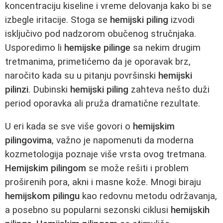
koncentraciju kiseline i vreme delovanja kako bi se
izbegle iritacije. Stoga se
hemijski piling
izvodi
isključivo pod nadzorom obučenog stručnjaka.
Usporedimo li
hemijske pilinge
sa nekim drugim
tretmanima, primetićemo da je oporavak brz,
naročito kada su u pitanju površinski
hemijski
pilinzi
. Dubinski
hemijski piling
zahteva nešto duži
period oporavka ali pruža dramatične rezultate.
U eri kada se sve više govori o
hemijskim
pilingovima
, važno je napomenuti da moderna
kozmetologija poznaje više vrsta ovog tretmana.
Hemijskim pilingom
se može rešiti i problem
proširenih pora, akni i masne kože. Mnogi biraju
hemijskom pilingu
kao redovnu metodu održavanja,
a posebno su popularni sezonski ciklusi
hemijskih