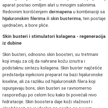
aparat postao omiljen alat u mnogim salonima.
Redovnim korišćenjem
dermapena
u kombinaciji sa
hijaluronskim filerima
ili
skin busterima
, ten postaje
ujednačen, a bore pliće.
Skin busteri i stimulatori kolagena - regeneracija
iz dubine
Skin busteri, odnosno skin boosteri, su tretmani
koji imaju za cilj da nahrane kožu iznutra i
podstaknu sintezu kolagena. Skin buster najčešće
predstavlja injekcioni preparat na bazi hijaluronske
kiseline, ali za razliku od hijaluronskih filera koji
ispunjavaju bore, skin busteri se ravnomerno
raspoređuju po celom licu kako bi povećali nivo
hidratacije. Skin boostera daje koži vlažnost i