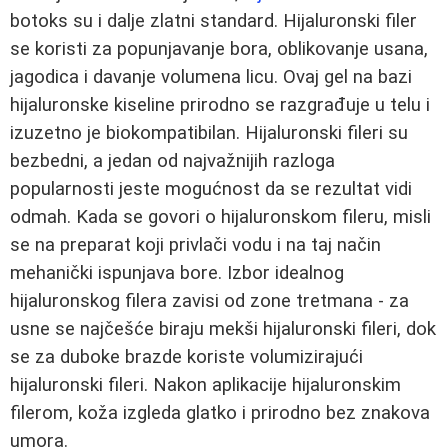
botoks su i dalje zlatni standard. Hijaluronski filer
se koristi za popunjavanje bora, oblikovanje usana,
jagodica i davanje volumena licu. Ovaj gel na bazi
hijaluronske kiseline prirodno se razgrađuje u telu i
izuzetno je biokompatibilan. Hijaluronski fileri su
bezbedni, a jedan od najvažnijih razloga
popularnosti jeste mogućnost da se rezultat vidi
odmah. Kada se govori o hijaluronskom fileru, misli
se na preparat koji privlači vodu i na taj način
mehanički ispunjava bore. Izbor idealnog
hijaluronskog filera zavisi od zone tretmana - za
usne se najčešće biraju mekši hijaluronski fileri, dok
se za duboke brazde koriste volumizirajući
hijaluronski fileri. Nakon aplikacije hijaluronskim
filerom, koža izgleda glatko i prirodno bez znakova
umora.