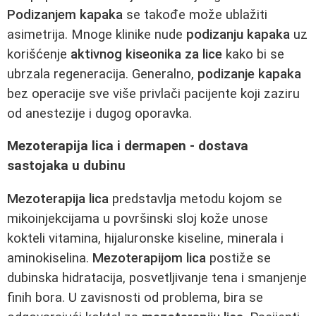
Podizanjem kapaka
se takođe može ublažiti
asimetrija. Mnoge klinike nude
podizanju kapaka
uz
korišćenje
aktivnog kiseonika za lice
kako bi se
ubrzala regeneracija. Generalno,
podizanje kapaka
bez operacije sve više privlači pacijente koji zaziru
od anestezije i dugog oporavka.
Mezoterapija lica i dermapen - dostava
sastojaka u dubinu
Mezoterapija lica
predstavlja metodu kojom se
mikoinjekcijama u površinski sloj kože unose
kokteli vitamina, hijaluronske kiseline, minerala i
aminokiselina.
Mezoterapijom lica
postiže se
dubinska hidratacija, posvetljivanje tena i smanjenje
finih bora. U zavisnosti od problema, bira se