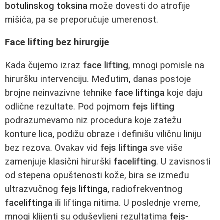
botulinskog toksina
može dovesti do atrofije
mišića, pa se preporučuje umerenost.
Face lifting bez hirurgije
Kada čujemo izraz
face lifting
, mnogi pomisle na
hiruršku intervenciju. Međutim, danas postoje
brojne neinvazivne tehnike
face liftinga
koje daju
odlične rezultate. Pod pojmom
fejs lifting
podrazumevamo niz procedura koje zatežu
konture lica, podižu obraze i definišu viličnu liniju
bez rezova. Ovakav vid
fejs liftinga
sve više
zamenjuje klasični hirurški
facelifting
. U zavisnosti
od stepena opuštenosti kože, bira se između
ultrazvučnog
fejs liftinga
, radiofrekventnog
faceliftinga
ili liftinga nitima. U poslednje vreme,
mnogi klijenti su oduševljeni rezultatima
fejs-