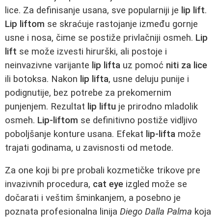
lice. Za definisanje usana, sve popularniji je
lip lift
.
Lip liftom
se skraćuje rastojanje između gornje
usne i nosa, čime se postiže privlačniji osmeh.
Lip
lift
se može izvesti hirurški, ali postoje i
neinvazivne varijante
lip lifta
uz pomoć
niti za lice
ili botoksa. Nakon
lip lifta
, usne deluju punije i
podignutije, bez potrebe za prekomernim
punjenjem. Rezultat
lip liftu
je prirodno mladolik
osmeh.
Lip-liftom
se definitivno postiže vidljivo
poboljšanje konture usana. Efekat
lip-lifta
može
trajati godinama, u zavisnosti od metode.
Za one koji bi pre probali kozmetičke trikove pre
invazivnih procedura,
cat eye
izgled može se
dočarati i veštim šminkanjem, a posebno je
poznata profesionalna linija
Diego Dalla Palma
koja