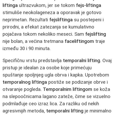
liftinga
ultrazvukom, jer se tokom
fejs-liftinga
stimuliše neokolageneza a oporavak je gotovo
neprimetan. Rezultati
fejsliftinga
su postepeni i
prirodni, a efekat zatezanja se kumulativno
pojačava tokom nekoliko meseci. Sam
fejslifting
nije bolan, a većina tretmana
faceliftingom
traje
između 30 i 90 minuta.
Specifičnu vrstu predstavlja
temporalni lifting
. Ovaj
pristup je idealan za osobe koje primećuju
spuštanje spoljnjeg ugla obrva i kapka. Upotrebom
temporalnog liftinga
postiže se podizanje obrve i
otvaranje pogleda.
Temporalnim liftingom
se koža
na slepoočnicama lagano zateže, čime se vizuelno
podmlađuje ceo izraz lica. Za razliku od nekih
agresivnijih metoda,
temporalni lifting
je minimalno