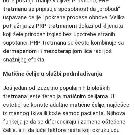
bore postaju manje vidljive. Praktično,
PRP
tretmanu
se pripisuje sposobnost da „probudi”
uspavane ćelije i pokrene procese obnove. Velika
potražnja za
PRP tretmanom
dolazi od klijenata
koji žele prirodan izgled bez upotrebe stranih
supstanci.
PRP tretmana
se često kombinuje sa
dermapenom
ili
mezoterapijom lica
radi još
snažnijeg efekta.
Matične ćelije u službi podmlađivanja
Još jedan od izuzetno popularnih
bioloških
tretmana
jeste terapija
matičnim ćelijama
. U
estetici se koriste adultne
matične ćelije
, najčešće
iz masnog tkiva ili kože samog pacijenta. Njihova
funkcija je da se diferenciraju i zamene oštećene
ćelije, ali i da luče faktore rasta koji okružujuću