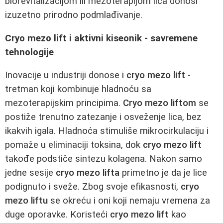
biorevitalizacijom ili mezoterapijom lica donosi
izuzetno prirodno podmlađivanje.
Cryo mezo lift i aktivni kiseonik - savremene
tehnologije
Inovacije u industriji donose i
cryo mezo lift
-
tretman koji kombinuje hladnoću sa
mezoterapijskim principima.
Cryo mezo liftom
se
postiže trenutno zatezanje i osveženje lica, bez
ikakvih igala. Hladnoća stimuliše mikrocirkulaciju i
pomaže u eliminaciji toksina, dok
cryo mezo lift
takođe podstiče sintezu kolagena. Nakon samo
jedne sesije
cryo mezo lifta
primetno je da je lice
podignuto i sveže. Zbog svoje efikasnosti,
cryo
mezo liftu
se okreću i oni koji nemaju vremena za
duge oporavke. Koristeći
cryo mezo lift
kao