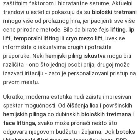
zaštitnim faktorom i hidratantne serume. Aktuelni
trendovi u estetici pokazuju da su
biološki tretmani
mnogo više od prolaznog hira, jer pacijenti sve više
cene prirodne metode. Bilo da birate
fejs lifting
,
lip
lift
,
temporalni lifting
ili
cryo mezo lift
, uvek se
informišite o iskustvima drugih i potražite
preporuke. Neki
hemijski piling iskustva
mogu biti
različita - ono što jednoj osobi prija, drugoj može
izazvati iritaciju - zato je personalizovani pristup na
prvom mestu.
Ukratko, moderna estetika nudi zaista impresivan
spektar mogućnosti. Od
čišćenja lica
i površinskih
hemijskih pilinga
do dubinskih
bioloških tretmana
i
face liftinga
, svako može pronaći nešto što
odgovara njegovom budžetu i željama. Dok
botoks