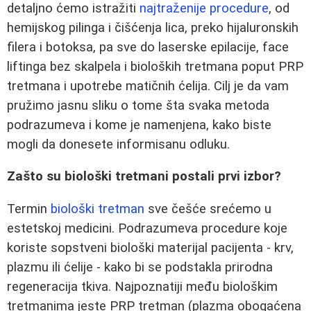
detaljno ćemo istražiti
najtraženije procedure
, od
hemijskog pilinga i čišćenja lica, preko hijaluronskih
filera i botoksa, pa sve do laserske epilacije, face
liftinga bez skalpela i bioloških tretmana poput PRP
tretmana i upotrebe matičnih ćelija. Cilj je da vam
pružimo jasnu sliku o tome šta svaka metoda
podrazumeva i kome je namenjena, kako biste
mogli da donesete informisanu odluku.
Zašto su biološki tretmani postali prvi izbor?
Termin
biološki tretman
sve češće srećemo u
estetskoj medicini. Podrazumeva procedure koje
koriste sopstveni biološki materijal pacijenta - krv,
plazmu ili ćelije - kako bi se podstakla prirodna
regeneracija tkiva. Najpoznatiji među biološkim
tretmanima jeste PRP tretman (plazma obogaćena