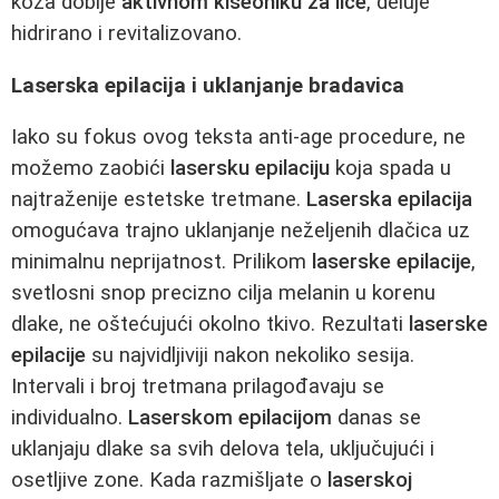
koža dobije
aktivnom kiseoniku za lice
, deluje
hidrirano i revitalizovano.
Laserska epilacija i uklanjanje bradavica
Iako su fokus ovog teksta anti-age procedure, ne
možemo zaobići
lasersku epilaciju
koja spada u
najtraženije estetske tretmane.
Laserska epilacija
omogućava trajno uklanjanje neželjenih dlačica uz
minimalnu neprijatnost. Prilikom
laserske epilacije
,
svetlosni snop precizno cilja melanin u korenu
dlake, ne oštećujući okolno tkivo. Rezultati
laserske
epilacije
su najvidljiviji nakon nekoliko sesija.
Intervali i broj tretmana prilagođavaju se
individualno.
Laserskom epilacijom
danas se
uklanjaju dlake sa svih delova tela, uključujući i
osetljive zone. Kada razmišljate o
laserskoj