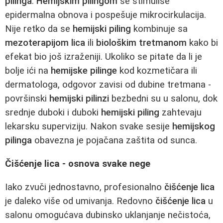
pilinga
.
Hemijskim pilingom
se stimuliše
epidermalna obnova i pospešuje mikrocirkulacija.
Nije retko da se
hemijski piling
kombinuje sa
mezoterapijom lica
ili
biološkim tretmanom
kako bi
efekat bio još izraženiji. Ukoliko se pitate da li je
bolje ići na
hemijske pilinge
kod kozmetičara ili
dermatologa, odgovor zavisi od dubine tretmana -
površinski
hemijski pilinzi
bezbedni su u salonu, dok
srednje duboki i duboki
hemijski piling
zahtevaju
lekarsku superviziju. Nakon svake sesije
hemijskog
pilinga
obavezna je pojačana zaštita od sunca.
Čišćenje lica - osnova svake nege
Iako zvuči jednostavno, profesionalno
čišćenje lica
je daleko više od umivanja. Redovno
čišćenje lica
u
salonu omogućava dubinsko uklanjanje nečistoća,