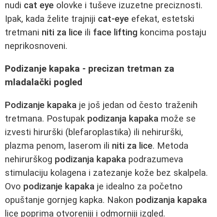
nudi
cat eye
olovke i tuševe izuzetne preciznosti.
Ipak, kada želite trajniji
cat-eye
efekat, estetski
tretmani
niti za lice
ili
face lifting
koncima postaju
neprikosnoveni.
Podizanje kapaka - precizan tretman za
mladalački pogled
Podizanje kapaka
je još jedan od često traženih
tretmana. Postupak
podizanja kapaka
može se
izvesti hirurški (blefaroplastika) ili nehirurški,
plazma penom, laserom ili
niti za lice
. Metoda
nehirurškog
podizanja kapaka
podrazumeva
stimulaciju kolagena i zatezanje kože bez skalpela.
Ovo
podizanje kapaka
je idealno za početno
opuštanje gornjeg kapka. Nakon
podizanja kapaka
lice poprima otvoreniji i odmorniji izgled.