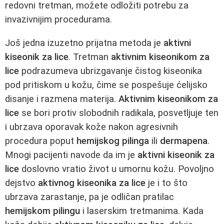
redovni tretman, možete odložiti potrebu za
invazivnijim procedurama.
Još jedna izuzetno prijatna metoda je
aktivni
kiseonik za lice
. Tretman
aktivnim kiseonikom za
lice
podrazumeva ubrizgavanje čistog kiseonika
pod pritiskom u kožu, čime se pospešuje ćelijsko
disanje i razmena materija.
Aktivnim kiseonikom za
lice
se bori protiv slobodnih radikala, posvetljuje ten
i ubrzava oporavak kože nakon agresivnih
procedura poput
hemijskog pilinga
ili
dermapena
.
Mnogi pacijenti navode da im je
aktivni kiseonik za
lice
doslovno vratio život u umornu kožu. Povoljno
dejstvo
aktivnog kiseonika za lice
je i to što
ubrzava zarastanje, pa je odličan pratilac
hemijskom pilingu
i laserskim tretmanima. Kada