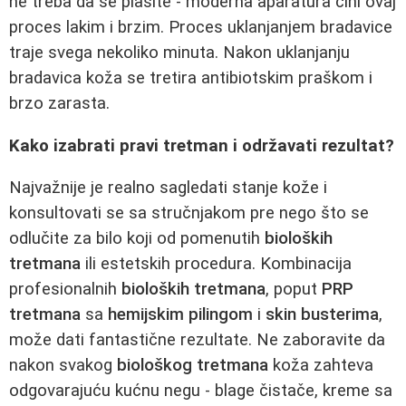
ne treba da se plašite - moderna aparatura čini ovaj
proces lakim i brzim. Proces uklanjanjem bradavice
traje svega nekoliko minuta. Nakon uklanjanju
bradavica koža se tretira antibiotskim praškom i
brzo zarasta.
Kako izabrati pravi tretman i održavati rezultat?
Najvažnije je realno sagledati stanje kože i
konsultovati se sa stručnjakom pre nego što se
odlučite za bilo koji od pomenutih
bioloških
tretmana
ili estetskih procedura. Kombinacija
profesionalnih
bioloških tretmana
, poput
PRP
tretmana
sa
hemijskim pilingom
i
skin busterima
,
može dati fantastične rezultate. Ne zaboravite da
nakon svakog
biološkog tretmana
koža zahteva
odgovarajuću kućnu negu - blage čistače, kreme sa