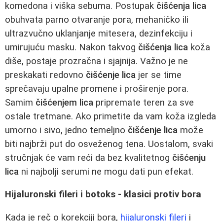
komedona i viška sebuma. Postupak
čišćenja lica
obuhvata parno otvaranje pora, mehaničko ili
ultrazvučno uklanjanje mitesera, dezinfekciju i
umirujuću masku. Nakon takvog
čišćenja lica
koža
diše, postaje prozračna i sjajnija. Važno je ne
preskakati redovno
čišćenje lica
jer se time
sprečavaju upalne promene i proširenje pora.
Samim
čišćenjem lica
pripremate teren za sve
ostale tretmane. Ako primetite da vam koža izgleda
umorno i sivo, jedno temeljno
čišćenje lica
može
biti najbrži put do osveženog tena. Uostalom, svaki
stručnjak će vam reći da bez kvalitetnog
čišćenju
lica
ni najbolji serumi ne mogu dati pun efekat.
Hijaluronski fileri i botoks - klasici protiv bora
Kada je reč o korekciji bora,
hijaluronski fileri
i