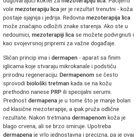
odgovarajući koktel za
mezoterapiju lica
. Pacijenti
vole
mezoterapiju lica
jer je rezultat trenutni - koža
postaje sjajnija i jedrija. Redovna
mezoterapija lica
može značajno odložiti znake starenja. Ako ste u
nedoumici,
mezoterapiji lica
se možete podvrgnuti i
kao svojevrsnoj pripremi za važne događaje.
Sličan princip ima i
dermapen
- aparat sa finim
iglicama koje stvaraju mikrokanale i podstiču
prirodnu regeneraciju.
Dermapenom
se često
sprovodi
biološki tretman
kada se na kožu
prethodno nanese
PRP
ili specijalni serumi.
Prednost
dermapena
je u tome što je manje bolan
od klasične mezoterapije, a ipak pruža odlične
rezultate. Nakon tretmana
dermapenom
koža je
blago crvena, ali se brzo smiruje. Upotreba
dermapena
je vrlo jednostavna i precizna, pa je ovaj