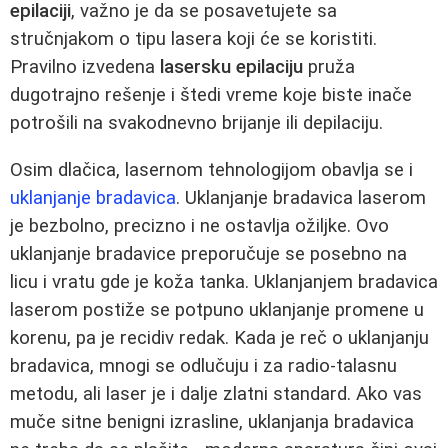
epilaciji
, važno je da se posavetujete sa
stručnjakom o tipu lasera koji će se koristiti.
Pravilno izvedena
lasersku epilaciju
pruža
dugotrajno rešenje i štedi vreme koje biste inače
potrošili na svakodnevno brijanje ili depilaciju.
Osim dlačica, lasernom tehnologijom obavlja se i
uklanjanje bradavica
. Uklanjanje bradavica laserom
je bezbolno, precizno i ne ostavlja ožiljke. Ovo
uklanjanje bradavice preporučuje se posebno na
licu i vratu gde je koža tanka. Uklanjanjem bradavica
laserom postiže se potpuno uklanjanje promene u
korenu, pa je recidiv redak. Kada je reč o uklanjanju
bradavica, mnogi se odlučuju i za radio-talasnu
metodu, ali laser je i dalje zlatni standard. Ako vas
muče sitne benigni izrasline, uklanjanja bradavica