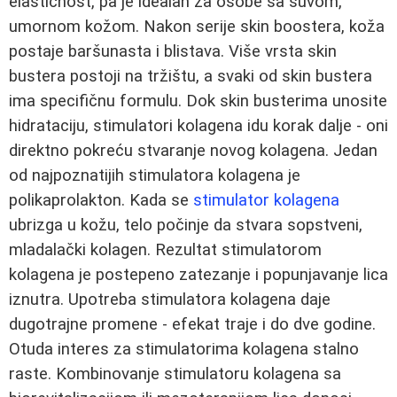
elastičnost, pa je idealan za osobe sa suvom,
umornom kožom. Nakon serije skin boostera, koža
postaje baršunasta i blistava. Više vrsta skin
bustera postoji na tržištu, a svaki od skin bustera
ima specifičnu formulu. Dok skin busterima unosite
hidrataciju, stimulatori kolagena idu korak dalje - oni
direktno pokreću stvaranje novog kolagena. Jedan
od najpoznatijih stimulatora kolagena je
polikaprolakton. Kada se
stimulator kolagena
ubrizga u kožu, telo počinje da stvara sopstveni,
mladalački kolagen. Rezultat stimulatorom
kolagena je postepeno zatezanje i popunjavanje lica
iznutra. Upotreba stimulatora kolagena daje
dugotrajne promene - efekat traje i do dve godine.
Otuda interes za stimulatorima kolagena stalno
raste. Kombinovanje stimulatoru kolagena sa