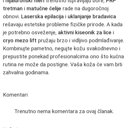
i
hijaluronski fileri
trenutno ispravljaju bore,
PRP
tretman
i
matučne ćelije
rade na dugoročnoj
obnovi.
Laserska epilacija
i
uklanjanje bradavica
rešavaju estetske probleme fizičke prirode. A kada
je potrebno osveženje,
aktivni kiseonik za lice
i
cryo mezo lift
pružaju brzo i vidljivo podmlađivanje.
Kombinujte pametno, negujte kožu svakodnevno i
prepustite ponekad profesionalcima ono što kućna
rutina ne može da postigne. Vaša koža će vam biti
zahvalna godinama.
Komentari
Trenutno nema komentara za ovaj članak.