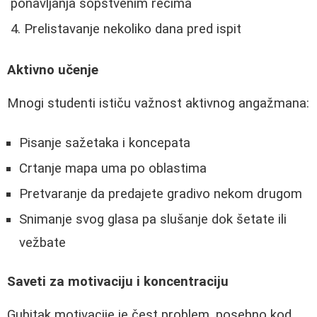
ponavljanja sopstvenim rečima
Prelistavanje nekoliko dana pred ispit
Aktivno učenje
Mnogi studenti ističu važnost aktivnog angažmana:
Pisanje sažetaka i koncepata
Crtanje mapa uma po oblastima
Pretvaranje da predajete gradivo nekom drugom
Snimanje svog glasa pa slušanje dok šetate ili
vežbate
Saveti za motivaciju i koncentraciju
Gubitak motivacije je čest problem, posebno kod