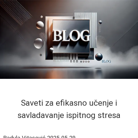
Saveti za efikasno učenje i
savladavanje ispitnog stresa
Radula Vitasović
2025-05-29