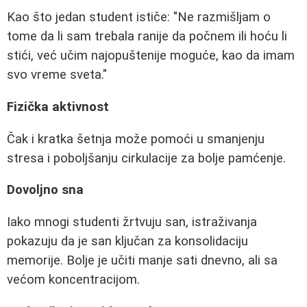
Kao što jedan student ističe: "Ne razmišljam o
tome da li sam trebala ranije da počnem ili hoću li
stići, već učim najopuštenije moguće, kao da imam
svo vreme sveta."
Fizička aktivnost
Čak i kratka šetnja može pomoći u smanjenju
stresa i poboljšanju cirkulacije za bolje pamćenje.
Dovoljno sna
Iako mnogi studenti žrtvuju san, istraživanja
pokazuju da je san ključan za konsolidaciju
memorije. Bolje je učiti manje sati dnevno, ali sa
većom koncentracijom.