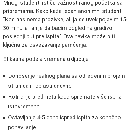
Mnogi studenti ističu važnost ranog početka sa
pripremama. Kako kaže jedan anonimni student:
"Kod nas nema prozivke, ali ja se uvek pojavim 15-
30 minuta ranije da bacim pogled na gradivo
poslednji put pre ispita." Ova navika može biti
ključna za osvežavanje pamćenja.
Efikasna podela vremena uključuje:
Donošenje realnog plana sa određenim brojem
stranica ili oblasti dnevno
Rotiranje predmeta kada spremate više ispita
istovremeno
Ostavljanje 4-5 dana ispred ispita za konačno
ponavljanje