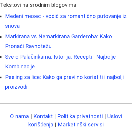
Tekstovi na srodnim blogovima
Medeni mesec - vodič za romantično putovanje iz
snova
Markirana vs Nemarkirana Garderoba: Kako
Pronaći Ravnotežu
Sve o Palačinkama: Istorija, Recepti i Najbolje
Kombinacije
Peeling za lice: Kako ga pravilno koristiti i najbolji
proizvodi
O nama
|
Kontakt
|
Politika privatnosti
|
Uslovi
korišćenja
|
Marketinški servisi