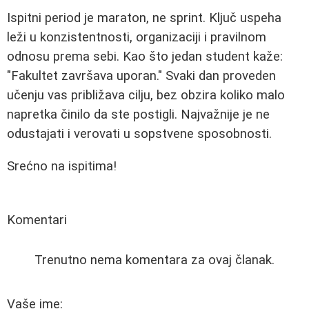
Ispitni period je maraton, ne sprint. Ključ uspeha
leži u konzistentnosti, organizaciji i pravilnom
odnosu prema sebi. Kao što jedan student kaže:
"Fakultet završava uporan." Svaki dan proveden
učenju vas približava cilju, bez obzira koliko malo
napretka činilo da ste postigli. Najvažnije je ne
odustajati i verovati u sopstvene sposobnosti.
Srećno na ispitima!
Komentari
Trenutno nema komentara za ovaj članak.
Vaše ime: