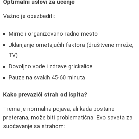
Optimalni uslovi za učenje
Važno je obezbediti:
Mirno i organizovano radno mesto
Uklanjanje ometajućih faktora (društvene mreže,
TV)
Dovoljno vode i zdrave grickalice
Pauze na svakih 45-60 minuta
Kako prevazići strah od ispita?
Trema je normalna pojava, ali kada postane
preterana, može biti problematična. Evo saveta za
suočavanje sa strahom: