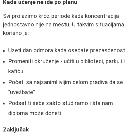
Kada učenje ne ide po planu
Svi prolazimo kroz periode kada koncentracija
jednostavno nije na mestu. U takvim situacijama
korisno je:
Uzeti dan odmora kada osećate prezasćenost
Promeniti okruženje - učiti u biblioteci, parku ili
kafiću
Početi sa najzanimljivijim delom gradiva da se
"uvežbate"
Podsetiti sebe zašto studiramo i šta nam
diploma može doneti
Zaključak