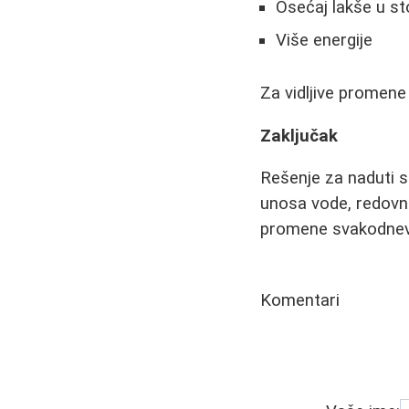
Osećaj lakše u s
Više energije
Za vidljive promene
Zaključak
Rešenje za naduti s
unosa vode, redovne 
promene svakodnev
Komentari