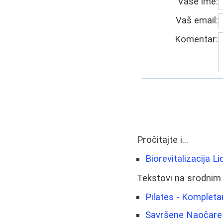
Vaše ime:
Vaš email:
Komentar:
Pročitajte i...
Biorevitalizacija 
Tekstovi na srodnim
Pilates - Kompleta
Savršene Naočare 