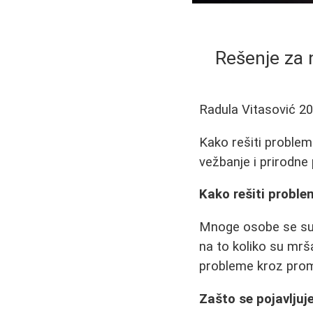
Rešenje za 
Radula Vitasović
20
Kako rešiti proble
vežbanje i prirodne
Kako rešiti probl
Mnoge osobe se suo
na to koliko su mrša
probleme kroz prome
Zašto se pojavljuj