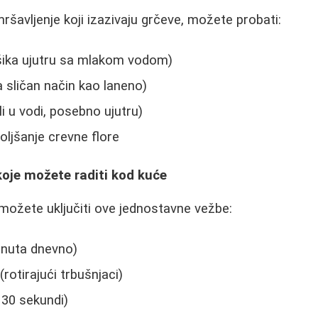
šavljenje koji izazivaju grčeve, možete probati:
ašika ujutru sa mlakom vodom)
a sličan način kao laneno)
li u vodi, posebno ujutru)
oljšanje crevne flore
oje možete raditi kod kuće
 možete uključiti ove jednostavne vežbe:
inuta dnevno)
rotirajući trbušnjaci)
 30 sekundi)