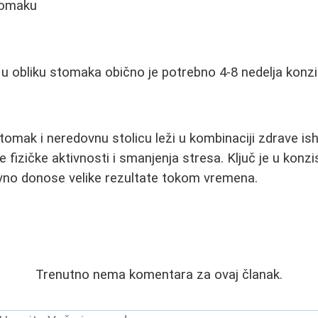
tomaku
 u obliku stomaka obično je potrebno 4-8 nedelja konz
tomak i neredovnu stolicu leži u kombinaciji zdrave is
fizičke aktivnosti i smanjenja stresa. Ključ je u konzi
no donose velike rezultate tokom vremena.
Trenutno nema komentara za ovaj članak.