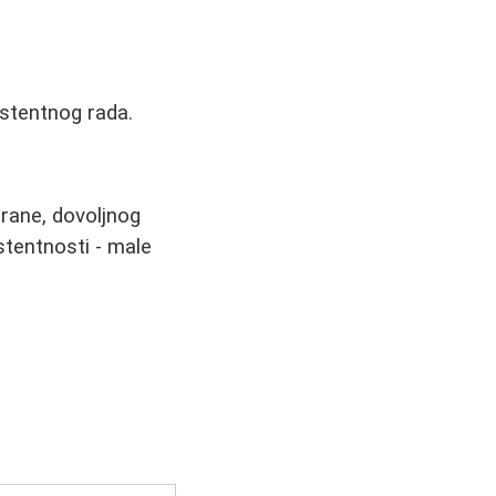
istentnog rada.
hrane, dovoljnog
stentnosti - male