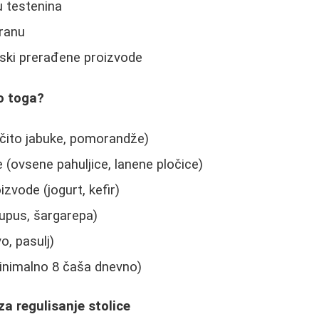
u testenina
ranu
ijski prerađene proizvode
o toga?
očito jabuke, pomorandže)
e (ovsene pahuljice, lanene pločice)
zvode (jogurt, kefir)
kupus, šargarepa)
, pasulj)
inimalno 8 čaša dnevno)
za regulisanje stolice