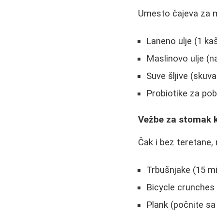
Umesto čajeva za mr
Laneno ulje (1 k
Maslinovo ulje (n
Suve šljive (skuva
Probiotike za pob
Vežbe za stomak k
Čak i bez teretane,
Trbušnjake (15 m
Bicycle crunches (
Plank (počnite sa