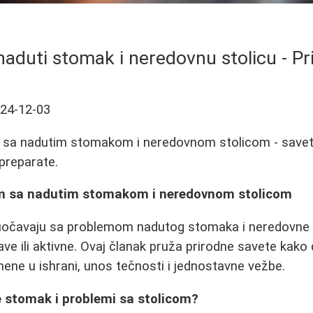
naduti stomak i neredovnu stolicu - Pri
24-12-03
m sa nadutim stomakom i neredovnom stolicom - saveti
 preparate.
em sa nadutim stomakom i neredovnom stolicom
čavaju sa problemom nadutog stomaka i neredovne st
ve ili aktivne. Ovaj članak pruža prirodne savete kako 
ne u ishrani, unos tečnosti i jednostavne vežbe.
e stomak i problemi sa stolicom?