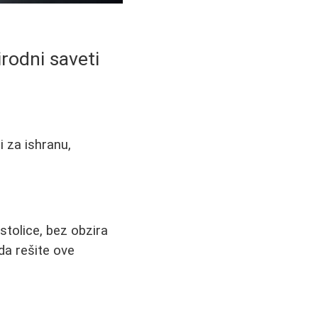
rodni saveti
 za ishranu,
olice, bez obzira
da rešite ove