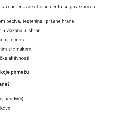
osti i neredovne stolice često su povezani sa:
m peciva, testenina i pržene hrane
ih vlakana u ishrani
som tečnosti
znim stomakom
čke aktivnosti
 koje pomažu
rane?
e, sendviči)
okove