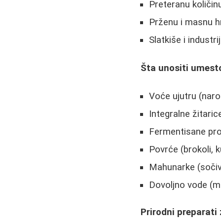
Preteranu količin
Prženu i masnu h
Slatkiše i industr
Šta unositi umest
Voće ujutru (nar
Integralne žitaric
Fermentisane proi
Povrće (brokoli, 
Mahunarke (sočivo
Dovoljno vode (m
Prirodni preparati 