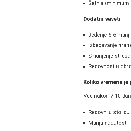
Šetnja (minimum 
Dodatni saveti
Jedenje 5-6 manj
Izbegavanje hran
Smanjenje stresa 
Redovnost u obro
Koliko vremena je 
Već nakon 7-10 dana
Redovniju stolicu
Manju nadutost