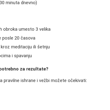
30 minuta dnevno)
ih obroka umesto 3 velika
e posle 20 časova
kroz meditaciju ili šetnju
cima i spavanju
potrebno za rezultate?
 pravilne ishrane i vežbi možete očekivati: