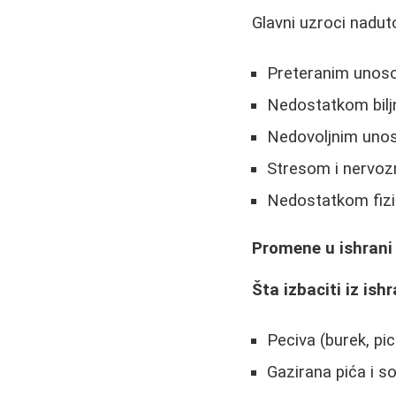
Glavni uzroci nadut
Preteranim unoso
Nedostatkom biljn
Nedovoljnim uno
Stresom i nervo
Nedostatkom fizi
Promene u ishrani
Šta izbaciti iz ish
Peciva (burek, pic
Gazirana pića i s