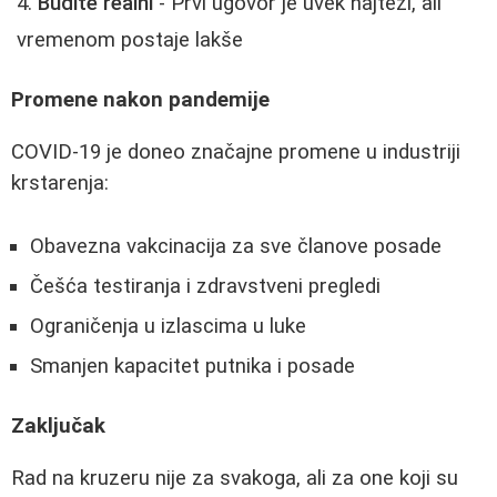
Budite realni
- Prvi ugovor je uvek najteži, ali
vremenom postaje lakše
Promene nakon pandemije
COVID-19 je doneo značajne promene u industriji
krstarenja:
Obavezna vakcinacija za sve članove posade
Češća testiranja i zdravstveni pregledi
Ograničenja u izlascima u luke
Smanjen kapacitet putnika i posade
Zaključak
Rad na kruzeru nije za svakoga, ali za one koji su