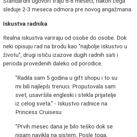
Standardni ugovori traju 6-8 meseci, nakon čega
sleduje 2-3 meseca odmora pre novog angažmana.
Iskustva radnika
Realna iskustva variraju od osobe do osobe. Dok
neki opisuju rad na brodu kao "najbolje iskustvo u
životu", drugi ističu izazove dugih radnih sati i
perioda provedenih daleko od porodice.
"Radila sam 5 godina u gift shopu i to su
mi bili najlepši trenuci. Proputovala sam
svet, usavršila engleski i stekla prijatelje
iz celog sveta." - Iskustvo radnice na
Princess Cruisesu
"Prvih mesec dana je bilo teško dok se
nisam navikla na sistem. Posle toga,