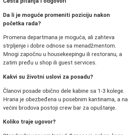
Česta pitanja i odgovori
Da li je moguće promeniti poziciju nakon
početka rada?
Promena departmana je moguća, ali zahteva
strpljenje i dobre odnose sa menadžmentom.
Mnogi započnu u housekeepingu ili restoranu, a
zatim pređu u shop ili guest services.
Kakvi su životni uslovi za posadu?
Članovi posade obično dele kabine sa 1-3 kolege.
Hrana je obezbeđena u posebnim kantinama, a na
većini brodova postoji crew bar za opuštanje.
Koliko traje ugovor?