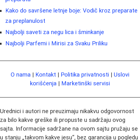
Kako do savršene letnje boje: Vodič kroz preparate
za preplanulost
Najbolji saveti za negu lica i šminkanje
Najbolji Parfemi i Mirisi za Svaku Priliku
O nama
|
Kontakt
|
Politika privatnosti
|
Uslovi
korišćenja
|
Marketinški servisi
Urednici i autori ne preuzimaju nikakvu odgovornost
za bilo kakve greške ili propuste u sadržaju ovog
sajta. Informacije sadržane na ovom sajtu pružaju se
u stanju „takvom kakve jesu“, bez garancija u pogledu