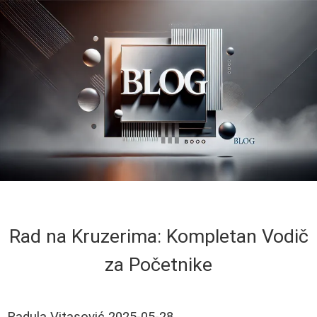
Rad na Kruzerima: Kompletan Vodič
za Početnike
Radula Vitasović
2025-05-28