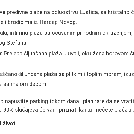
.
e predivne plaže na poluostrvu Luštica, sa kristalno
e i brodićima iz Herceg Novog.
la, intimna plaža sa očuvanim prirodnim okruženjem,
og Stefana.
:
Prelepa šljunčana plaža u uvali, okružena borovom
ščano-šljunčana plaža sa plitkim i toplim morem, izu
a sa malom decom.
 napustite parking tokom dana i planirate da se vratit
 U 90% slučajeva će vam priznati kartu i nećete plaćati
i život