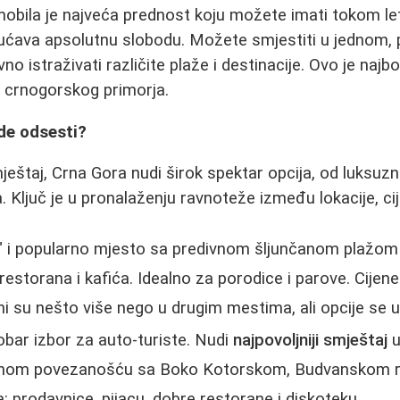
obila je najveća prednost koju možete imati tokom le
ćava apsolutnu slobodu. Možete smjestiti u jednom, 
o istraživati različite plaže i destinacije. Ovo je najbol
 crnogorskog primorja.
de odsesti?
ještaj, Crna Gora nudi širok spektar opcija, od luksuzn
 Ključ je u pronalaženju ravnoteže između lokacije, cije
" i popularno mjesto sa predivnom šljunčanom plažom
storana i kafića. Idealno za porodice i parove. Cijene
i su nešto više nego u drugim mestima, ali opcije se 
bar izbor za auto-turiste. Nudi
najpovoljniji smještaj
u
ičnom povezanošću sa Boko Kotorskom, Budvanskom r
: prodavnice, pijacu, dobre restorane i diskoteku.