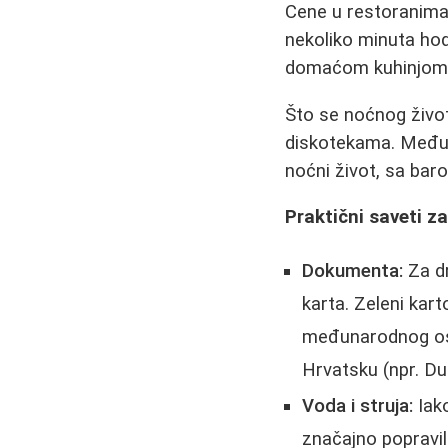
Cene u restoranima 
nekoliko minuta ho
domaćom kuhinjom. 
Što se noćnog život
diskotekama. Međuti
noćni život, sa bar
Praktični saveti z
Dokumenta:
Za dr
karta. Zeleni kart
međunarodnog osig
Hrvatsku (npr. Du
Voda i struja:
Iako
značajno popravi