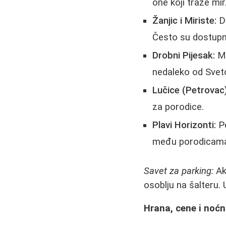
one koji traže mir
Žanjic i Miriste:
Dv
Često su dostupn
Drobni Pijesak:
Ma
nedaleko od Svet
Lučice (Petrovac)
za porodice.
Plavi Horizonti:
Pe
među porodicam
Savet za parking:
Ako
osoblju na šalteru.
Hrana, cene i noćn