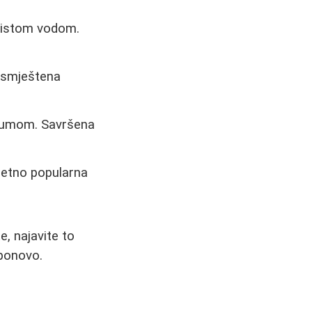
 čistom vodom.
 smještena
 šumom. Savršena
zetno popularna
e, najavite to
 ponovo.