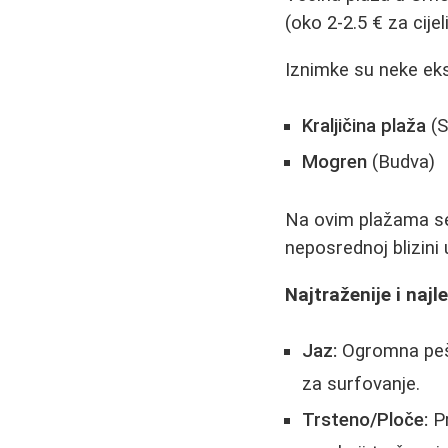
(oko 2-2.5 € za cijel
Iznimke su neke eks
Kraljičina plaža
(S
Mogren
(Budva)
Na ovim plažama se 
neposrednoj blizini
Najtraženije i najl
Jaz:
Ogromna pešč
za surfovanje.
Trsteno/Ploče:
Pr