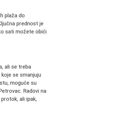
ih plaža do
Ključna prednost je
ko sati možete obići
 ali se treba
 koje se smanjuju
ustu, moguće su
Petrovac. Radovi na
rotok, ali ipak,