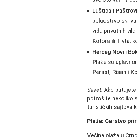
Luštica i Paštrovi
poluostrvo skriv
vidu privatnih vil
Kotora ili Tivta, 
Herceg Novi i Bok
Plaže su uglavnom
Perast, Risan i K
Savet:
Ako putujete 
potrošite nekoliko 
turističkih sajtova 
Plaže: Carstvo pri
Većina plaža u Crnoj