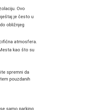
zolaciju. Ovo
ještaj je često u
 do obližnjeg
ecifična atmosfera.
 Mesta kao što su
dite spremni da
putem pouzdanih
 se samo parking