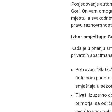
Posjedovanje autom
Gori. On vam omogu
mjestu, a svakodnevn
pravu raznovrsnost
Izbor smještaja: G
Kada je u pitanju sm
privatnih apartmana.
Petrovac:
"Slatko
šetnicom punom re
smještaja u sezon
Tivat:
Izuzetno do
primorja, sa odl
sve što vam treba