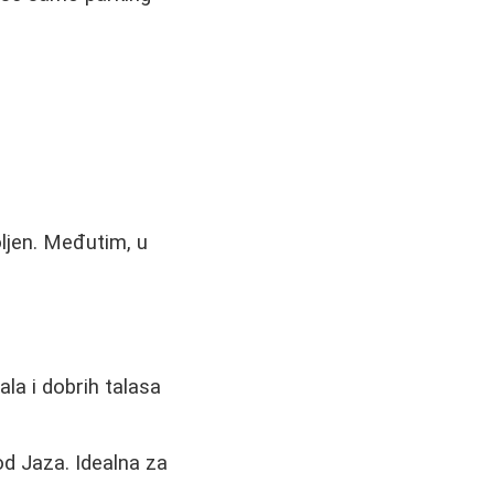
oljen. Međutim, u
a i dobrih talasa
d Jaza. Idealna za