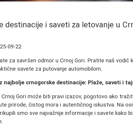
e destinacije i saveti za letovanje u Cr
25-09-22
ate za savršen odmor u Crnoj Gori. Pratite naš vodič k
raktične savete za putovanje automobilom.
 najbolje crnogorske destinacije: Plaže, saveti i t
 u Crnoj Gori može biti pravi izazov, pogotovo ako traž
te prirode, čistog mora i autentičnog iskustva. Na os
prikupili smo sve najvažnije informacije i savete kako 
m.