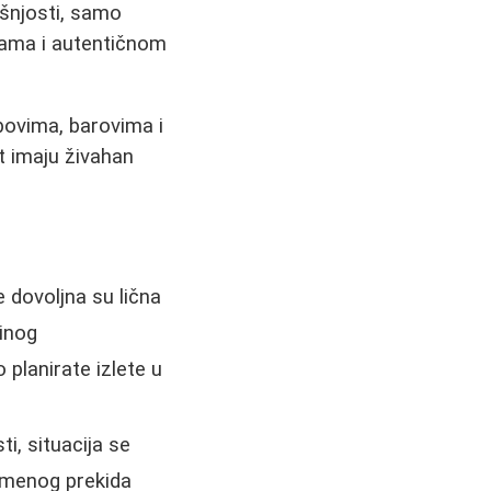
ašnjosti, samo
nama i autentičnom
bovima, barovima i
t imaju živahan
 dovoljna su lična
tinog
planirate izlete u
i, situacija se
emenog prekida