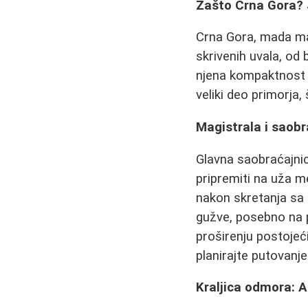
Zašto Crna Gora? 
Crna Gora, mada ma
skrivenih uvala, od
njena kompaktnost
veliki deo primorja,
Magistrala i saobr
Glavna saobraćajnic
pripremiti na uža m
nakon skretanja sa
gužve, posebno na p
proširenju postojeć
planirajte putovan
Kraljica odmora: A