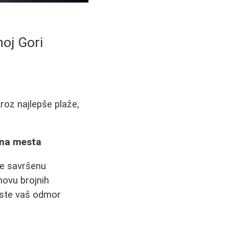
noj Gori
roz najlepše plaže,
ajna mesta
ite savršenu
novu brojnih
biste vaš odmor