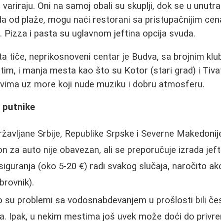
variraju. Oni na samoj obali su skuplji, dok se u unutr
da od plaže, mogu naći restorani sa pristupačnijim ce
Pizza i pasta su uglavnom jeftina opcija svuda.
a tiče, neprikosnoveni centar je Budva, sa brojnim klu
m, i manja mesta kao što su Kotor (stari grad) i Tiva
ovima uz more koji nude muziku i dobru atmosferu.
a putnike
žavljane Srbije, Republike Srpske i Severne Makedonije
on za auto nije obavezan, ali se preporučuje izrada jef
uranja (oko 5-20 €) radi svakog slučaja, naročito ako 
brovnik).
 su problemi sa vodosnabdevanjem u prošlosti bili čest
la. Ipak, u nekim mestima još uvek može doći do privr