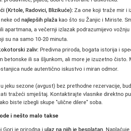
ći (Krtole, Radovici, Blizikuće):
Za one koji traže mir i i
a neke od
najlepših plaža
kao što su Žanjic i Miriste. Sm
a ili apartmana, a večernji izlazak podrazumijevo vožnju
koji su na samo 10-20 minuta.
okotorski zaliv:
Predivna priroda, bogata istorija i sp
 betonske ili sa šljunkom, ali more je izuzetno čisto.
ostanjica nude autentično iskustvo i miran odmor.
u jeku sezone (avgust) bez prethodne rezervacije, bu
sati tražeći smještaj. Kontaktirajte vlasnike direktno 
kako biste izbegli skupe "ulične dilere" soba.
rode i nešto malo takse
 Gori je prirodna i
ulaz na njih je besplatan
. Naplaćuje