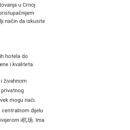
tovanja u Crnoj
pristupačnijem
ji način da iskusite
ih hotela do
ne i kvaliteta.
 i živahnom
 privatnog
uvek mogu naći.
 centralnom dijelu
ivijerom i机场. Ima