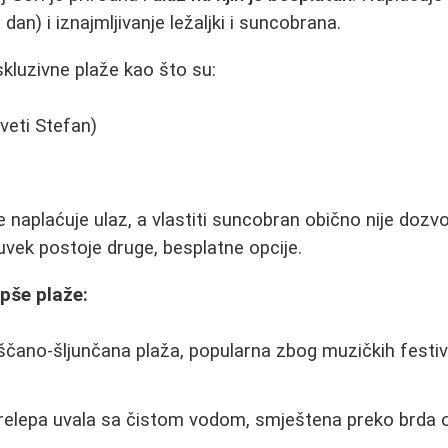
i dan) i iznajmljivanje ležaljki i suncobrana.
kluzivne plaže kao što su:
veti Stefan)
naplaćuje ulaz, a vlastiti suncobran obično nije dozv
 uvek postoje druge, besplatne opcije.
epše plaže:
ano-šljunčana plaža, popularna zbog muzičkih festival
elepa uvala sa čistom vodom, smještena preko brda o