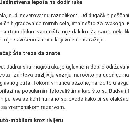
Jedinstvena lepota na dodir ruke
la, nudi neverovatnu raznolikost. Od dugačkih peščan
 bučnih gradova do mirnih sela, ima nešto za svakoga. 
 -
automobilom vam ništa nije daleko
. Za samo nekoli
 što je savršeno za one koji vole da istražuju.
aćaj: Šta treba da znate
a, Jadranska magistrala, je uglavnom dobro održavana,
esta i zahteva
pažljiviju vožnju
, naročito na deonicama
 glavnog puta. Tokom vrhunca sezone, naročito u avg
rilazima popularnim letovalištima kao što su Budva i 
ih puteva se kontinuirano sprovode kako bi se olakšao p
je sa vremenskom rezervom.
uto-mobilom kroz rivijeru