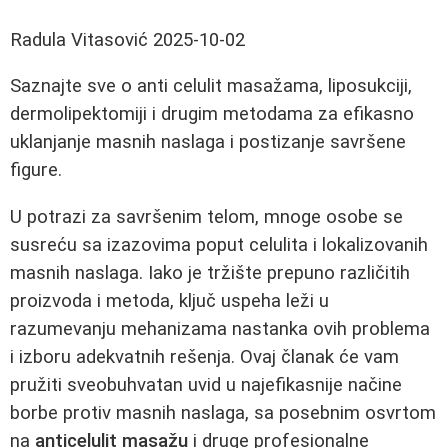
Radula Vitasović
2025-10-02
Saznajte sve o anti celulit masažama, liposukciji,
dermolipektomiji i drugim metodama za efikasno
uklanjanje masnih naslaga i postizanje savršene
figure.
U potrazi za savršenim telom, mnoge osobe se
susreću sa izazovima poput celulita i lokalizovanih
masnih naslaga. Iako je tržište prepuno različitih
proizvoda i metoda, ključ uspeha leži u
razumevanju mehanizama nastanka ovih problema
i izboru adekvatnih rešenja. Ovaj članak će vam
pružiti sveobuhvatan uvid u najefikasnije načine
borbe protiv masnih naslaga, sa posebnim osvrtom
na
anticelulit masažu
i druge profesionalne