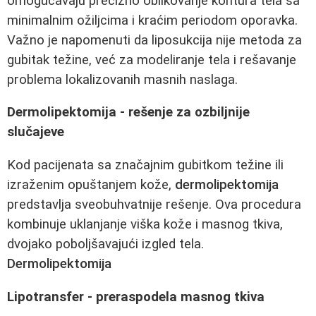
omogućavaju precizno oblikovanje kontura tela sa
minimalnim ožiljcima i kraćim periodom oporavka.
Važno je napomenuti da liposukcija nije metoda za
gubitak težine, već za modeliranje tela i rešavanje
problema lokalizovanih masnih naslaga.
Dermolipektomija - rešenje za ozbiljnije
slučajeve
Kod pacijenata sa značajnim gubitkom težine ili
izraženim opuštanjem kože,
dermolipektomija
predstavlja sveobuhvatnije rešenje. Ova procedura
kombinuje uklanjanje viška kože i masnog tkiva,
dvojako poboljšavajući izgled tela.
Dermolipektomija
Lipotransfer - preraspodela masnog tkiva