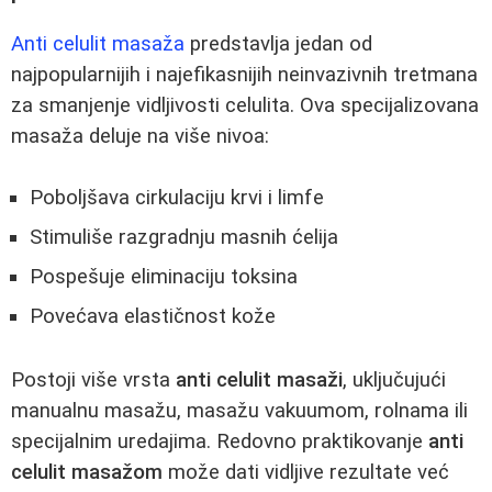
Anti celulit masaža
predstavlja jedan od
najpopularnijih i najefikasnijih neinvazivnih tretmana
za smanjenje vidljivosti celulita. Ova specijalizovana
masaža deluje na više nivoa:
Poboljšava cirkulaciju krvi i limfe
Stimuliše razgradnju masnih ćelija
Pospešuje eliminaciju toksina
Povećava elastičnost kože
Postoji više vrsta
anti celulit masaži
, uključujući
manualnu masažu, masažu vakuumom, rolnama ili
specijalnim uredajima. Redovno praktikovanje
anti
celulit masažom
može dati vidljive rezultate već