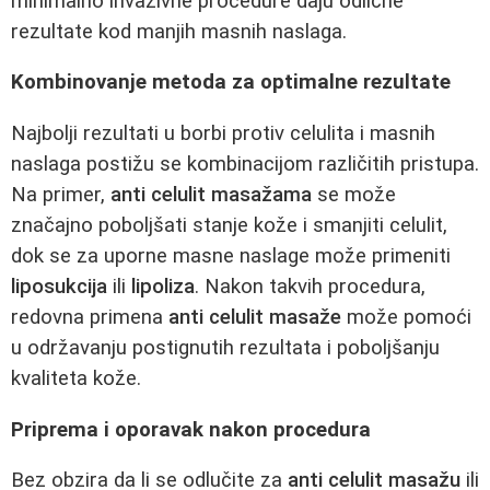
minimalno invazivne procedure daju odlične
rezultate kod manjih masnih naslaga.
Kombinovanje metoda za optimalne rezultate
Najbolji rezultati u borbi protiv celulita i masnih
naslaga postižu se kombinacijom različitih pristupa.
Na primer,
anti celulit masažama
se može
značajno poboljšati stanje kože i smanjiti celulit,
dok se za uporne masne naslage može primeniti
liposukcija
ili
lipoliza
. Nakon takvih procedura,
redovna primena
anti celulit masaže
može pomoći
u održavanju postignutih rezultata i poboljšanju
kvaliteta kože.
Priprema i oporavak nakon procedura
Bez obzira da li se odlučite za
anti celulit masažu
ili