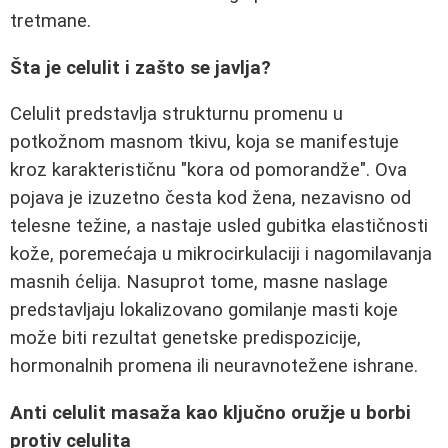
tretmane.
Šta je celulit i zašto se javlja?
Celulit predstavlja strukturnu promenu u
potkožnom masnom tkivu, koja se manifestuje
kroz karakterističnu "kora od pomorandže". Ova
pojava je izuzetno česta kod žena, nezavisno od
telesne težine, a nastaje usled gubitka elastičnosti
kože, poremećaja u mikrocirkulaciji i nagomilavanja
masnih ćelija. Nasuprot tome, masne naslage
predstavljaju lokalizovano gomilanje masti koje
može biti rezultat genetske predispozicije,
hormonalnih promena ili neuravnotežene ishrane.
Anti celulit masaža kao ključno oružje u borbi
protiv celulita