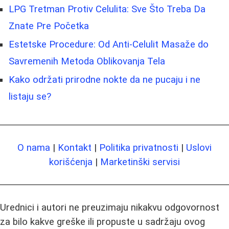
LPG Tretman Protiv Celulita: Sve Što Treba Da
Znate Pre Početka
Estetske Procedure: Od Anti-Celulit Masaže do
Savremenih Metoda Oblikovanja Tela
Kako održati prirodne nokte da ne pucaju i ne
listaju se?
O nama
|
Kontakt
|
Politika privatnosti
|
Uslovi
korišćenja
|
Marketinški servisi
Urednici i autori ne preuzimaju nikakvu odgovornost
za bilo kakve greške ili propuste u sadržaju ovog