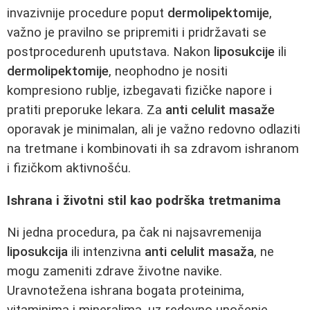
invazivnije procedure poput
dermolipektomije
,
važno je pravilno se pripremiti i pridržavati se
postprocedurenh uputstava. Nakon
liposukcije
ili
dermolipektomije
, neophodno je nositi
kompresiono rublje, izbegavati fizičke napore i
pratiti preporuke lekara. Za
anti celulit masaže
oporavak je minimalan, ali je važno redovno odlaziti
na tretmane i kombinovati ih sa zdravom ishranom
i fizičkom aktivnošću.
Ishrana i životni stil kao podrška tretmanima
Ni jedna procedura, pa čak ni najsavremenija
liposukcija
ili intenzivna
anti celulit masaža
, ne
mogu zameniti zdrave životne navike.
Uravnotežena ishrana bogata proteinima,