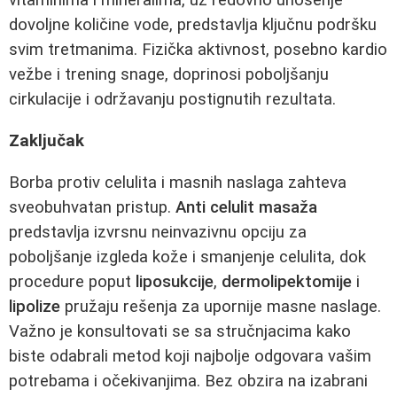
vitaminima i mineralima, uz redovno unošenje
dovoljne količine vode, predstavlja ključnu podršku
svim tretmanima. Fizička aktivnost, posebno kardio
vežbe i trening snage, doprinosi poboljšanju
cirkulacije i održavanju postignutih rezultata.
Zaključak
Borba protiv celulita i masnih naslaga zahteva
sveobuhvatan pristup.
Anti celulit masaža
predstavlja izvrsnu neinvazivnu opciju za
poboljšanje izgleda kože i smanjenje celulita, dok
procedure poput
liposukcije
,
dermolipektomije
i
lipolize
pružaju rešenja za upornije masne naslage.
Važno je konsultovati se sa stručnjacima kako
biste odabrali metod koji najbolje odgovara vašim
potrebama i očekivanjima. Bez obzira na izabrani