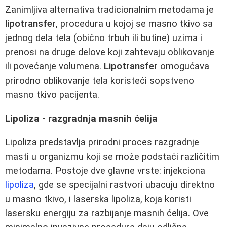
Zanimljiva alternativa tradicionalnim metodama je
lipotransfer
, procedura u kojoj se masno tkivo sa
jednog dela tela (obično trbuh ili butine) uzima i
prenosi na druge delove koji zahtevaju oblikovanje
ili povećanje volumena.
Lipotransfer
omogućava
prirodno oblikovanje tela koristeći sopstveno
masno tkivo pacijenta.
Lipoliza - razgradnja masnih ćelija
Lipoliza predstavlja prirodni proces razgradnje
masti u organizmu koji se može podstaći različitim
metodama. Postoje dve glavne vrste: injekciona
lipoliza
, gde se specijalni rastvori ubacuju direktno
u masno tkivo, i laserska lipoliza, koja koristi
lasersku energiju za razbijanje masnih ćelija. Ove