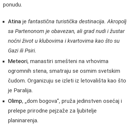
ponudu.
Atina
je
fantastična turistička destinacija. Akropolj
sa Partenonom je obavezan, ali grad nudi i žustar
noćni život u klubovima i kvartovima kao što su
Gazi ili Psiri.
Meteori
, manastiri smešteni na vrhovima
ogromnih stena, smatraju se osmim svetskim
čudom. Organizuju se izleti iz letovališta kao što
je Paralija.
Olimp
, „dom bogova“, pruža jedinstven osećaj i
prelepe prirodne pejzaže za ljubitelje
planinarenja.