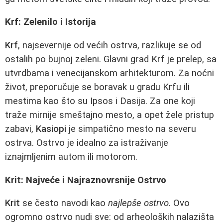
Krf: Zelenilo i Istorija
Krf
, najsevernije od većih ostrva, razlikuje se od
ostalih po bujnoj zeleni. Glavni grad Krf je prelep, sa
utvrdbama i venecijanskom arhitekturom. Za noćni
život, preporučuje se boravak u gradu Krfu ili
mestima kao što su Ipsos i Dasija. Za one koji
traže mirnije smeštajno mesto, a opet žele pristup
zabavi,
Kasiopi
je simpatično mesto na severu
ostrva. Ostrvo je idealno za istraživanje
iznajmljenim autom ili motorom.
Krit: Najveće i Najraznovrsnije Ostrvo
Krit
se često navodi kao
najlepše ostrvo
. Ovo
ogromno ostrvo nudi sve: od arheoloških nalazišta