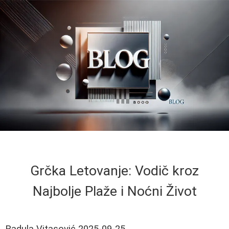
Grčka Letovanje: Vodič kroz
Najbolje Plaže i Noćni Život
Radula Vitasović
2025-09-25