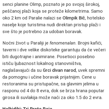
senci planine Olimp, poznato je po svojoj širokoj,
peščanoj plaži koja se proteže kilometrima. Samo
oko 2 km od Paralie nalazi se
Olimpik Bič
, hotelsko
naselje koje turistima nudi direktan pristup plaži i
sve što je potrebno za udoban boravak.
Noćni život u Paraliji je
fenomenalan
. Brojni kafići,
taverni i dve velike diskoteke garantuju da će večeri
biti dugotrajne i animirane. Posetioci posebno
ističu ljubaznost lokalnog stanovništva,
naglašavajući da su
Grci divan narod
, uvek spremni
da pomognu i učine boravak prijatnijim. Cene u
restoranima su pristupačne, sa glavnim jelima u
rasponu od 4 do 8 evra, dok se brza hrana poputar
girosa ili suvlakija može naći za oko 1.5 do 2 evra.
Halkidiki: Tri Prsta Raja