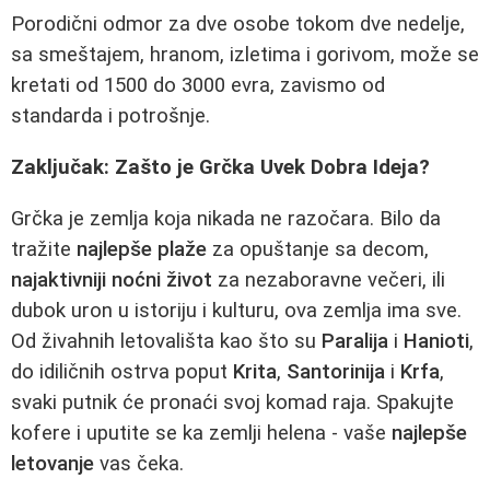
Porodični odmor za dve osobe tokom dve nedelje,
sa smeštajem, hranom, izletima i gorivom, može se
kretati od 1500 do 3000 evra, zavismo od
standarda i potrošnje.
Zaključak: Zašto je Grčka Uvek Dobra Ideja?
Grčka je zemlja koja nikada ne razočara. Bilo da
tražite
najlepše plaže
za opuštanje sa decom,
najaktivniji noćni život
za nezaboravne večeri, ili
dubok uron u istoriju i kulturu, ova zemlja ima sve.
Od živahnih letovališta kao što su
Paralija
i
Hanioti
,
do idiličnih ostrva poput
Krita
,
Santorinija
i
Krfa
,
svaki putnik će pronaći svoj komad raja. Spakujte
kofere i uputite se ka zemlji helena - vaše
najlepše
letovanje
vas čeka.