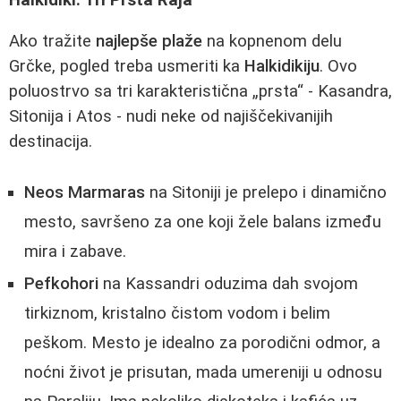
Ako tražite
najlepše plaže
na kopnenom delu
Grčke, pogled treba usmeriti ka
Halkidikiju
. Ovo
poluostrvo sa tri karakteristična „prsta“ - Kasandra,
Sitonija i Atos - nudi neke od najiščekivanijih
destinacija.
Neos Marmaras
na Sitoniji je prelepo i dinamično
mesto, savršeno za one koji žele balans između
mira i zabave.
Pefkohori
na Kassandri oduzima dah svojom
tirkiznom, kristalno čistom vodom i belim
peškom. Mesto je idealno za porodični odmor, a
noćni život je prisutan, mada umereniji u odnosu