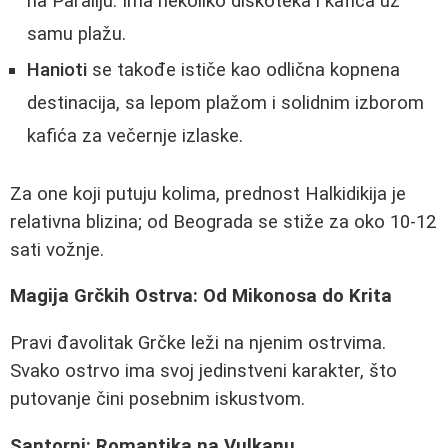
na Paraliju. Ima nekoliko diskoteka i kafića uz
samu plažu.
Hanioti
se takođe ističe kao odlična kopnena
destinacija, sa lepom plažom i solidnim izborom
kafića za večernje izlaske.
Za one koji putuju kolima, prednost Halkidikija je
relativna blizina; od Beograda se stiže za oko 10-12
sati vožnje.
Magija Grčkih Ostrva: Od Mikonosa do Krita
Pravi đavolitak Grčke leži na njenim ostrvima.
Svako ostrvo ima svoj jedinstveni karakter, što
putovanje čini posebnim iskustvom.
Santorni: Romantika na Vulkanu