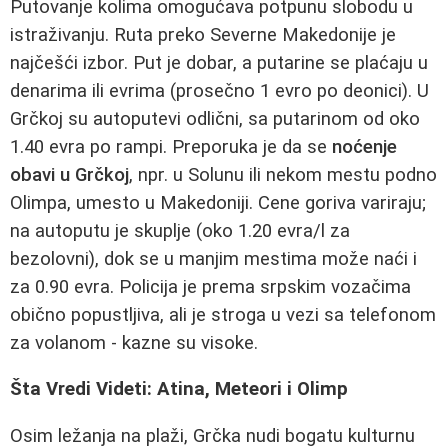
Putovanje kolima omogućava potpunu slobodu u
istraživanju. Ruta preko Severne Makedonije je
najčešći izbor. Put je dobar, a putarine se plaćaju u
denarima ili evrima (prosečno 1 evro po deonici). U
Grčkoj su autoputevi odlični, sa putarinom od oko
1.40 evra po rampi. Preporuka je da se
noćenje
obavi u Grčkoj
, npr. u Solunu ili nekom mestu podno
Olimpa, umesto u Makedoniji. Cene goriva variraju;
na autoputu je skuplje (oko 1.20 evra/l za
bezolovni), dok se u manjim mestima može naći i
za 0.90 evra. Policija je prema srpskim vozačima
obično popustljiva, ali je stroga u vezi sa telefonom
za volanom - kazne su visoke.
Šta Vredi Videti: Atina, Meteori i Olimp
Osim ležanja na plaži, Grčka nudi bogatu kulturnu