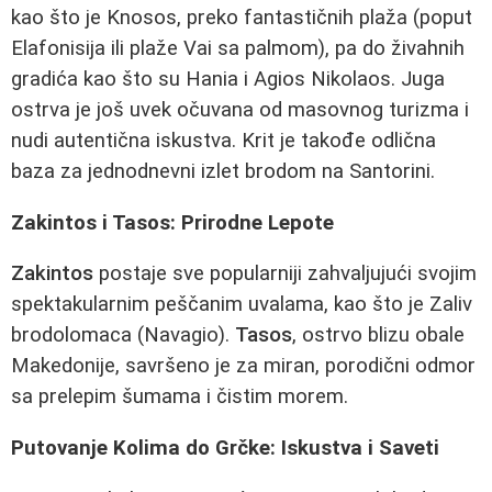
kao što je Knosos, preko fantastičnih plaža (poput
Elafonisija ili plaže Vai sa palmom), pa do živahnih
gradića kao što su Hania i Agios Nikolaos. Juga
ostrva je još uvek očuvana od masovnog turizma i
nudi autentična iskustva. Krit je takođe odlična
baza za jednodnevni izlet brodom na Santorini.
Zakintos i Tasos: Prirodne Lepote
Zakintos
postaje sve popularniji zahvaljujući svojim
spektakularnim peščanim uvalama, kao što je Zaliv
brodolomaca (Navagio).
Tasos
, ostrvo blizu obale
Makedonije, savršeno je za miran, porodični odmor
sa prelepim šumama i čistim morem.
Putovanje Kolima do Grčke: Iskustva i Saveti