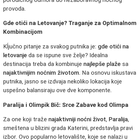
provoda.
Gde otići na Letovanje? Traganje za Optimalnom
Kombinacijom
Kĺjučno pitanje za svakog putnika je:
gde otići na
letovanje
da se ispune sve želje? Idealna
destinacija treba da kombinuje
najlepše plaže
sa
najaktivnijim noćnim životom
. Na osnovu iskustava
putnika, jasno se izdvaja nekoliko lokacija koje
uspešno balansiraju ove dve komponente.
Paralija i Olimpik Bič: Srce Zabave kod Olimpa
Za one koji traže
najaktivniji noćni život
,
Paralija
,
smeštena u blizini grada Katerini, predstavlja pravi
izbor. Ovo popularno letovalište, koje se nalazi u