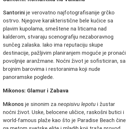
Santorini
je verovatno najfotografisanije grčko
ostrvo. Njegove karakteristične bele kućice sa
plavim kupolama, smeštene na liticama nad
kalderom, stvaraju scenografiju nezaboravnog
sunčeg zalaska. Iako ima reputaciju skupe
destinacije, pažljivim planiranjem moguće je pronaći
povoljnije aranžmane. Noćni život je sofisticiran, sa
brojnim barovima i restoranima koji nude
panoramske poglede.
Mikonos: Glamur i Zabava
Mikonos
je sinonim za
neopisivu lepotu
i žustar
noćni život. Uske, belocene uličice, raskošni butici i
world-famous plaže kao što je Paradise Beach čine
ga metom svetske elite i mladih koji traže provod.