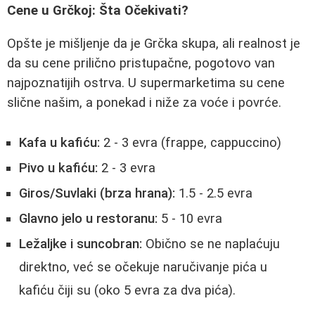
Cene u Grčkoj: Šta Očekivati?
Opšte je mišljenje da je Grčka skupa, ali realnost je
da su cene prilično pristupačne, pogotovo van
najpoznatijih ostrva. U supermarketima su cene
slične našim, a ponekad i niže za voće i povrće.
Kafa u kafiću:
2 - 3 evra (frappe, cappuccino)
Pivo u kafiću:
2 - 3 evra
Giros/Suvlaki (brza hrana):
1.5 - 2.5 evra
Glavno jelo u restoranu:
5 - 10 evra
Ležaljke i suncobran:
Obično se ne naplaćuju
direktno, već se očekuje naručivanje pića u
kafiću čiji su (oko 5 evra za dva pića).