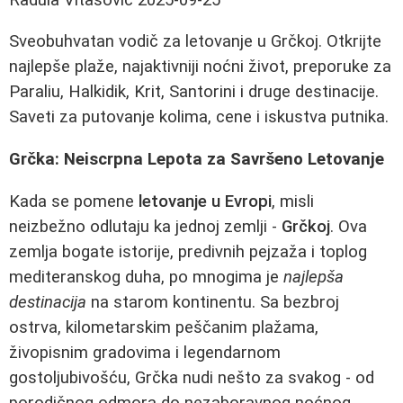
Sveobuhvatan vodič za letovanje u Grčkoj. Otkrijte
najlepše plaže, najaktivniji noćni život, preporuke za
Paraliu, Halkidik, Krit, Santorini i druge destinacije.
Saveti za putovanje kolima, cene i iskustva putnika.
Grčka: Neiscrpna Lepota za Savršeno Letovanje
Kada se pomene
letovanje u Evropi
, misli
neizbežno odlutaju ka jednoj zemlji -
Grčkoj
. Ova
zemlja bogate istorije, predivnih pejzaža i toplog
mediteranskog duha, po mnogima je
najlepša
destinacija
na starom kontinentu. Sa bezbroj
ostrva, kilometarskim peščanim plažama,
živopisnim gradovima i legendarnom
gostoljubivošću, Grčka nudi nešto za svakog - od
porodičnog odmora do nezaboravnog noćnog