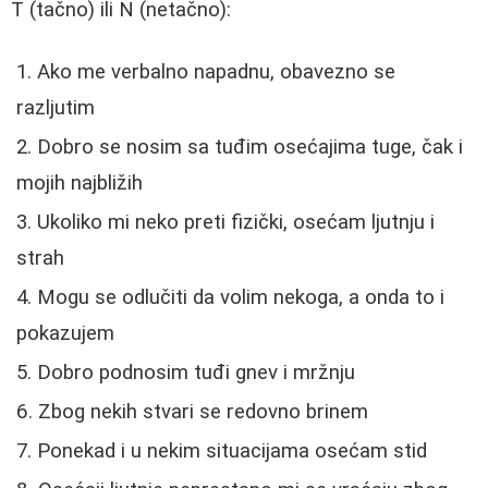
T (tačno) ili N (netačno):
Ako me verbalno napadnu, obavezno se
razljutim
Dobro se nosim sa tuđim osećajima tuge, čak i
mojih najbližih
Ukoliko mi neko preti fizički, osećam ljutnju i
strah
Mogu se odlučiti da volim nekoga, a onda to i
pokazujem
Dobro podnosim tuđi gnev i mržnju
Zbog nekih stvari se redovno brinem
Ponekad i u nekim situacijama osećam stid