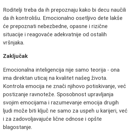
Roditelji treba da ih prepoznaju kako bi decu naučili
da ih kontrolišu. Emocionalno osetljivo dete lakše
će prepoznati nebezbedne, opasne i rizične
situacije i reagovaće adekvatnije od ostalih
vršnjaka.
Zaključak
Emocionalna inteligencija nije samo teorija - ona
ima direktan uticaj na kvalitet našeg života.
Kontrola emocija ne znači njihovo potiskivanje, već
postizanje ravnoteže. Sposobnost upravljanja
svojim emocijama i razumevanje emocija drugih
ljudi može biti ključ ne samo za uspeh u karijeri, već
i za zadovoljavajuće lične odnose i opšte
blagostanje.