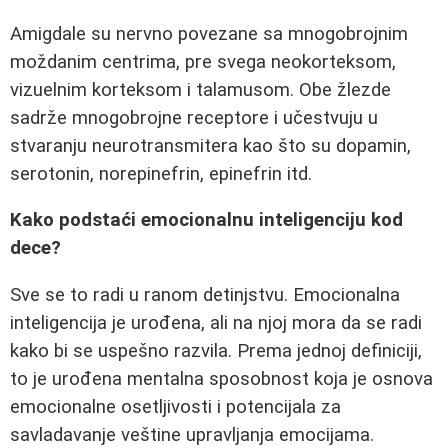
Amigdale su nervno povezane sa mnogobrojnim
moždanim centrima, pre svega neokorteksom,
vizuelnim korteksom i talamusom. Obe žlezde
sadrže mnogobrojne receptore i učestvuju u
stvaranju neurotransmitera kao što su dopamin,
serotonin, norepinefrin, epinefrin itd.
Kako podstaći emocionalnu inteligenciju kod
dece?
Sve se to radi u ranom detinjstvu. Emocionalna
inteligencija je urođena, ali na njoj mora da se radi
kako bi se uspešno razvila. Prema jednoj definiciji,
to je urođena mentalna sposobnost koja je osnova
emocionalne osetljivosti i potencijala za
savladavanje veštine upravljanja emocijama.