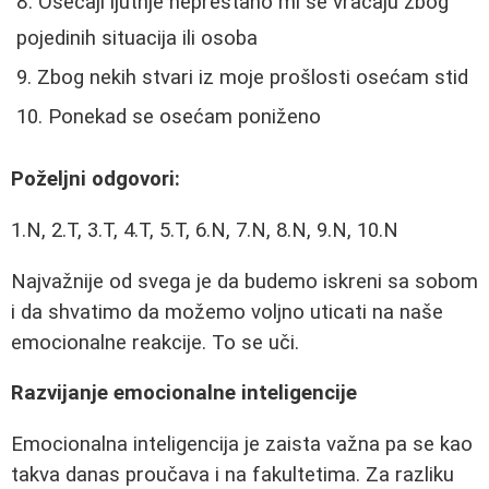
Osećaji ljutnje neprestano mi se vraćaju zbog
pojedinih situacija ili osoba
Zbog nekih stvari iz moje prošlosti osećam stid
Ponekad se osećam poniženo
Poželjni odgovori:
1.N, 2.T, 3.T, 4.T, 5.T, 6.N, 7.N, 8.N, 9.N, 10.N
Najvažnije od svega je da budemo iskreni sa sobom
i da shvatimo da možemo voljno uticati na naše
emocionalne reakcije. To se uči.
Razvijanje emocionalne inteligencije
Emocionalna inteligencija je zaista važna pa se kao
takva danas proučava i na fakultetima. Za razliku