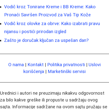
Vodič kroz Tonirane Kreme i BB Kreme: Kako
Pronaći Savršen Proizvod za Vaš Tip Kože
Vodič kroz olovke za obrve: Kako izabrati pravu
nijansu i postići prirodan izgled
Zašto je doručak ključan za uspešan dan?
O nama
|
Kontakt
|
Politika privatnosti
|
Uslovi
korišćenja
|
Marketinški servisi
Urednici i autori ne preuzimaju nikakvu odgovornost
za bilo kakve greške ili propuste u sadržaju ovog
sajta. Informacije sadržane na ovom sajtu pružaju se