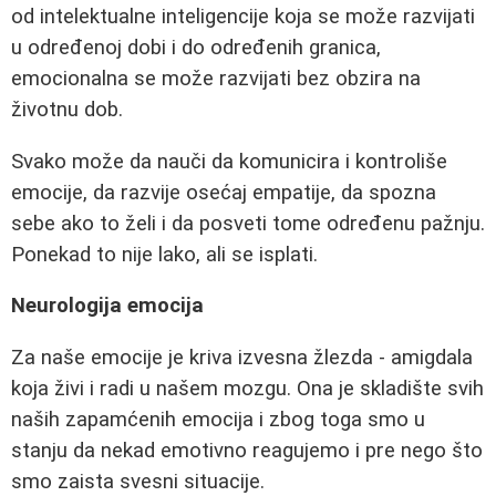
od intelektualne inteligencije koja se može razvijati
u određenoj dobi i do određenih granica,
emocionalna se može razvijati bez obzira na
životnu dob.
Svako može da nauči da komunicira i kontroliše
emocije, da razvije osećaj empatije, da spozna
sebe ako to želi i da posveti tome određenu pažnju.
Ponekad to nije lako, ali se isplati.
Neurologija emocija
Za naše emocije je kriva izvesna žlezda - amigdala
koja živi i radi u našem mozgu. Ona je skladište svih
naših zapamćenih emocija i zbog toga smo u
stanju da nekad emotivno reagujemo i pre nego što
smo zaista svesni situacije.