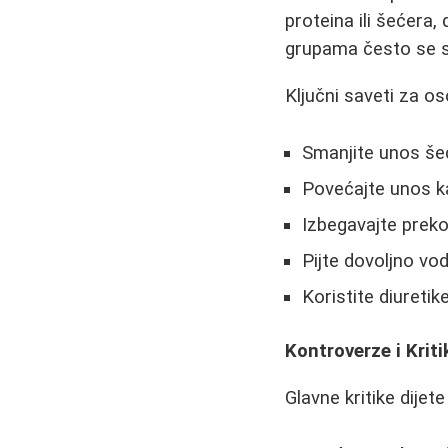
proteina ili šećera,
grupama često se sp
Ključni saveti za o
Smanjite unos še
Povećajte unos ka
Izbegavajte prek
Pijte dovoljno vod
Koristite diuretik
Kontroverze i Kriti
Glavne kritike dijet