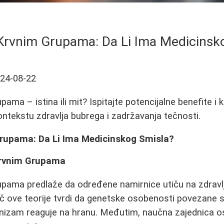
 Krvnim Grupama: Da Li Ima Medicinsk
24-08-22
pama – istina ili mit? Ispitajte potencijalne benefite 
kontekstu zdravlja bubrega i zadržavanja tečnosti.
Grupama: Da Li Ima Medicinskog Smisla?
Krvnim Grupama
upama predlaže da određene namirnice utiču na zdravlj
ač ove teorije tvrdi da genetske osobenosti povezane
nizam reaguje na hranu. Međutim, naučna zajednica os