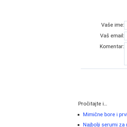
Vaše ime:
Vaš email:
Komentar:
Pročitajte i...
Mimične bore i prv
Najbolji serumi za 