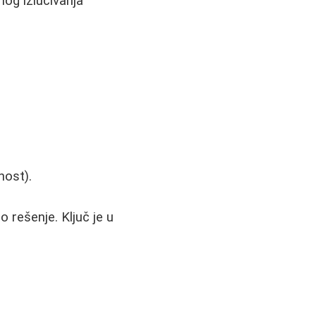
og izlučivanja
nost).
o rešenje. Ključ je u