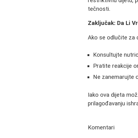
restriktivnu dijetu
tečnosti.
Zaključak: Da Li V
Ako se odlučite za 
Konsultujte nutri
Pratite reakcije o
Ne zanemarujte o
Iako ova dijeta može
prilagođavanju ishr
Komentari