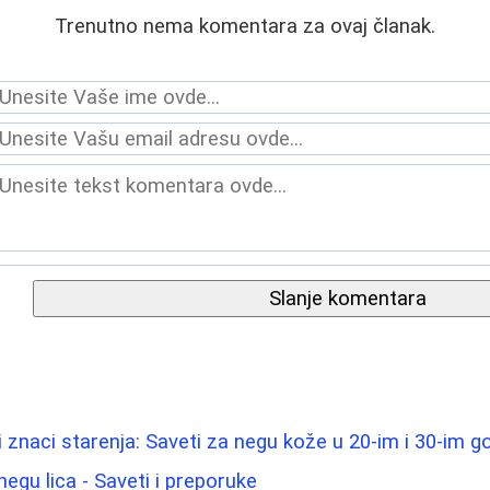
Trenutno nema komentara za ovaj članak.
Slanje komentara
i znaci starenja: Saveti za negu kože u 20-im i 30-im 
negu lica - Saveti i preporuke