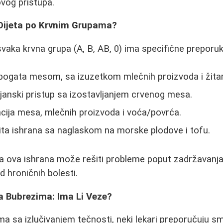
ovog pristupa.
Dijeta po Krvnim Grupama?
svaka krvna grupa (A, B, AB, 0) ima specifične preporuk
bogata mesom, sa izuzetkom mlečnih proizvoda i žitar
janski pristup sa izostavljanjem crvenog mesa.
ija mesa, mlečnih proizvoda i voća/povrća.
a ishrana sa naglaskom na morske plodove i tofu.
a ova ishrana može rešiti probleme poput zadržavanja 
od hroničnih bolesti.
sa Bubrezima: Ima Li Veze?
a sa izlučivanjem tečnosti, neki lekari preporučuju s