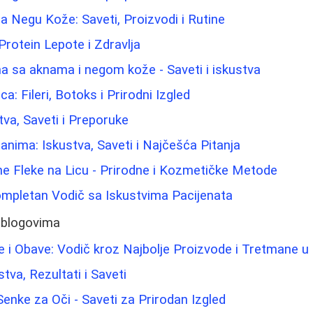
 Negu Kože: Saveti, Proizvodi i Rutine
Protein Lepote i Zdravlja
a sa aknama i negom kože - Saveti i iskustva
ca: Fileri, Botoks i Prirodni Izgled
tva, Saveti i Preporuke
nima: Iskustva, Saveti i Najčešća Pitanja
e Fleke na Licu - Prirodne i Kozmetičke Metode
ompletan Vodič sa Iskustvima Pacijenata
 blogovima
 i Obave: Vodič kroz Najbolje Proizvode i Tretmane u
tva, Rezultati i Saveti
Senke za Oči - Saveti za Prirodan Izgled