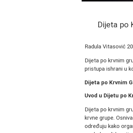
Dijeta po
Radula Vitasović
20
Dijeta po krvnim gru
pristupa ishrani u 
Dijeta po Krvnim 
Uvod u Dijetu po 
Dijeta po krvnim gr
krvne grupe. Osniv
određuju kako orga