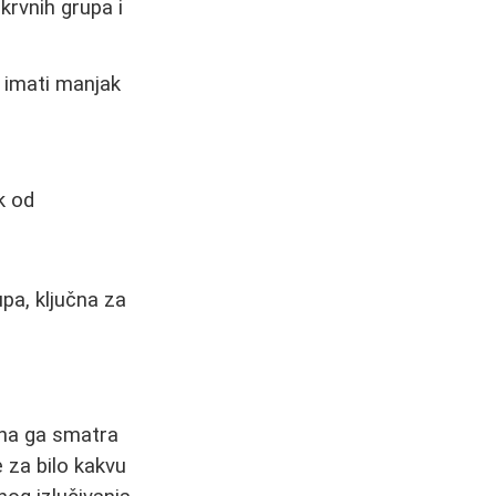
krvnih grupa i
 imati manjak
k od
upa, ključna za
ina ga smatra
 za bilo kakvu