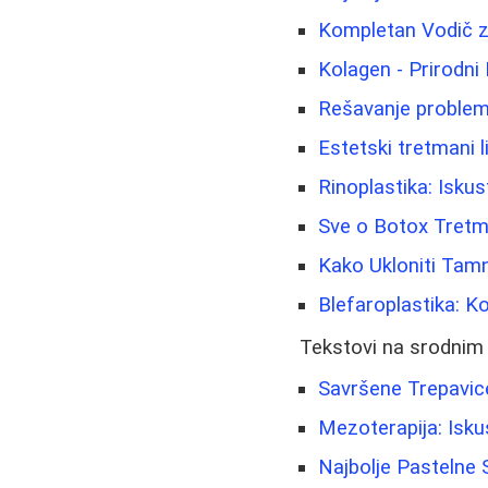
Kompletan Vodič za
Kolagen - Prirodni 
Rešavanje problem
Estetski tretmani li
Rinoplastika: Iskus
Sve o Botox Tretma
Kako Ukloniti Tamn
Blefaroplastika: K
Tekstovi na srodnim
Savršene Trepavice
Mezoterapija: Iskus
Najbolje Pastelne 