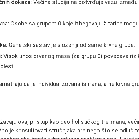
čnih dokaza:
Većina studija ne potvrđuje vezu između 
vna:
Osobe sa grupom 0 koje izbegavaju žitarice mogu
ike:
Genetski sastav je složeniji od same krvne grupe.
:
Visok unos crvenog mesa (za grupu 0) povećava rizi
olesti.
smatraju da je individualizovana ishrana, a ne krvna gr
ržavaju ovaj pristup kao deo holističkog tretmana, već
 je konsultovati stručnjaka pre nego što se odlučite