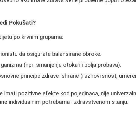
, posebno ako imate zdravstvene probleme poput otežan
redi Pokušati?
dijetu po krvnim grupama:
cionistu da osigurate balansirane obroke.
rganizma (npr. smanjenje otoka ili bolja probava).
snovne principe zdrave ishrane (raznovrsnost, umere
 imati pozitivne efekte kod pojedinaca, nije univerzaln
ane individualnim potrebama i zdravstvenom stanju.