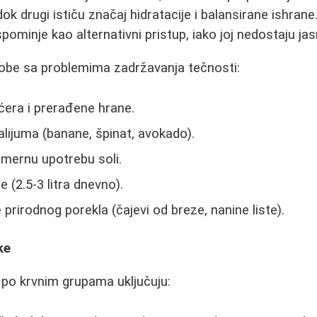
 dok drugi ističu značaj hidratacije i balansirane ishrane
ominje kao alternativni pristup, iako joj nedostaju ja
sobe sa problemima zadržavanja tečnosti:
ćera i prerađene hrane.
lijuma (banane, špinat, avokado).
omernu upotrebu soli.
e (2.5-3 litra dnevno).
e prirodnog porekla (čajevi od breze, nanine liste).
ke
e po krvnim grupama uključuju: