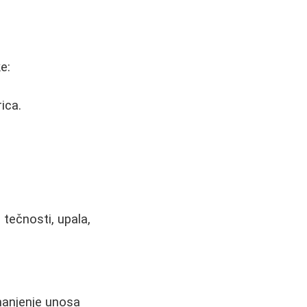
e:
ica.
tečnosti, upala,
manjenje unosa