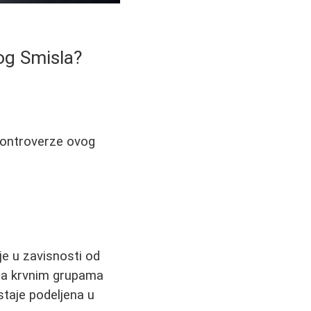
og Smisla?
i kontroverze ovog
e u zavisnosti od
 sa krvnim grupama
taje podeljena u