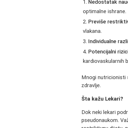
Nedostatak nau
optimalne ishrane.
Previše restrikti
vlakana.
Individualne razl
Potencijalni rizici
kardiovaskularnih b
Mnogi nutricionisti 
zdravlje.
Šta kažu Lekari?
Dok neki lekari pod
pseudonaukom. Važno