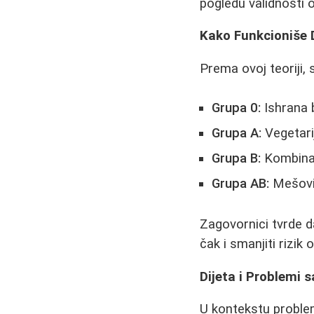
pogledu validnosti 
Kako Funkcioniše 
Prema ovoj teoriji, 
Grupa 0:
Ishrana 
Grupa A:
Vegetari
Grupa B:
Kombinac
Grupa AB:
Mešovit
Zagovornici tvrde d
čak i smanjiti rizik 
Dijeta i Problemi 
U kontekstu problem