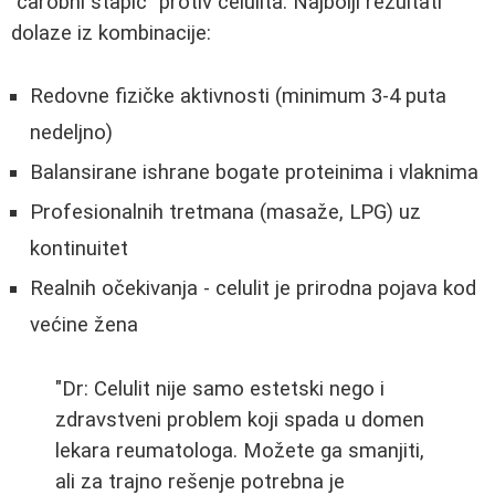
"čarobni štapić" protiv celulita. Najbolji rezultati
dolaze iz kombinacije:
Redovne fizičke aktivnosti (minimum 3-4 puta
nedeljno)
Balansirane ishrane bogate proteinima i vlaknima
Profesionalnih tretmana (masaže, LPG) uz
kontinuitet
Realnih očekivanja - celulit je prirodna pojava kod
većine žena
"Dr: Celulit nije samo estetski nego i
zdravstveni problem koji spada u domen
lekara reumatologa. Možete ga smanjiti,
ali za trajno rešenje potrebna je