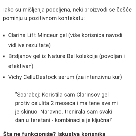
Iako su mišljenja podeljena, neki proizvodi se češće
pominju u pozitivnom kontekstu:
Clarins Lift Minceur gel (više korisnica navodi
vidljive rezultate)
Brsljanov gel iz Nature Bel kolekcije (povoljan i
efektivan)
Vichy CelluDestock serum (za intenzivnu kur)
"Scarabej: Koristila sam Clarinsov gel
protiv celulita 2 meseca i maltene sve mi
je skinuo. Naravno, trenirala sam svaki
dan u teretani - kombinacija je ključna!"
Šta ne funkcioniše? Iskustva korisnika