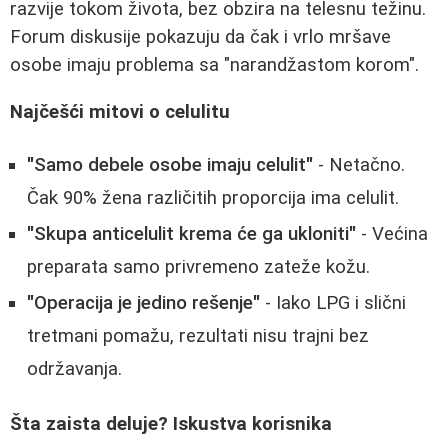
razvije tokom života, bez obzira na telesnu težinu.
Forum diskusije pokazuju da čak i vrlo mršave
osobe imaju problema sa "narandžastom korom".
Najčešći mitovi o celulitu
"Samo debele osobe imaju celulit"
- Netačno.
Čak 90% žena različitih proporcija ima celulit.
"Skupa anticelulit krema će ga ukloniti"
- Većina
preparata samo privremeno zateže kožu.
"Operacija je jedino rešenje"
- Iako LPG i slični
tretmani pomažu, rezultati nisu trajni bez
održavanja.
Šta zaista deluje? Iskustva korisnika