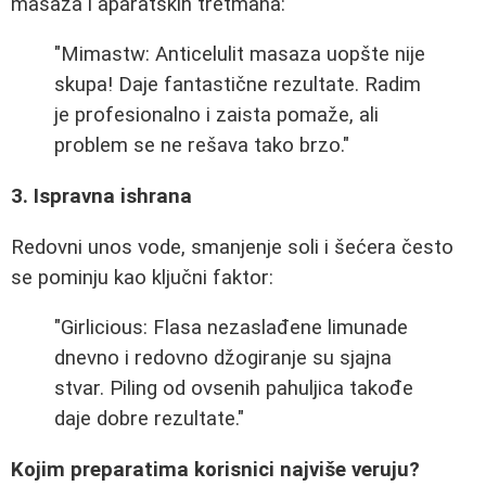
masaža i aparatskih tretmana:
"Mimastw: Anticelulit masaza uopšte nije
skupa! Daje fantastične rezultate. Radim
je profesionalno i zaista pomaže, ali
problem se ne rešava tako brzo."
3. Ispravna ishrana
Redovni unos vode, smanjenje soli i šećera često
se pominju kao ključni faktor:
"Girlicious: Flasa nezaslađene limunade
dnevno i redovno džogiranje su sjajna
stvar. Piling od ovsenih pahuljica takođe
daje dobre rezultate."
Kojim preparatima korisnici najviše veruju?