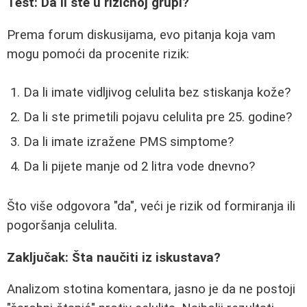
Test: Da li ste u rizičnoj grupi?
Prema forum diskusijama, evo pitanja koja vam
mogu pomoći da procenite rizik:
Da li imate vidljivog celulita bez stiskanja kože?
Da li ste primetili pojavu celulita pre 25. godine?
Da li imate izražene PMS simptome?
Da li pijete manje od 2 litra vode dnevno?
Što više odgovora "da", veći je rizik od formiranja ili
pogoršanja celulita.
Zaključak: Šta naučiti iz iskustava?
Analizom stotina komentara, jasno je da ne postoji