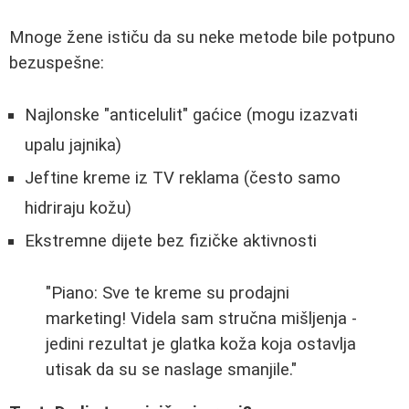
Mnoge žene ističu da su neke metode bile potpuno
bezuspešne:
Najlonske "anticelulit" gaćice (mogu izazvati
upalu jajnika)
Jeftine kreme iz TV reklama (često samo
hidriraju kožu)
Ekstremne dijete bez fizičke aktivnosti
"Piano: Sve te kreme su prodajni
marketing! Videla sam stručna mišljenja -
jedini rezultat je glatka koža koja ostavlja
utisak da su se naslage smanjile."