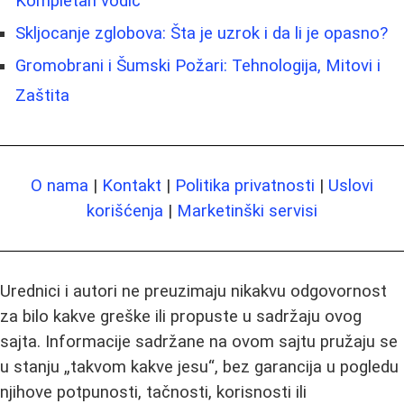
Kompletan vodič
Skljocanje zglobova: Šta je uzrok i da li je opasno?
Gromobrani i Šumski Požari: Tehnologija, Mitovi i
Zaštita
O nama
|
Kontakt
|
Politika privatnosti
|
Uslovi
korišćenja
|
Marketinški servisi
Urednici i autori ne preuzimaju nikakvu odgovornost
za bilo kakve greške ili propuste u sadržaju ovog
sajta. Informacije sadržane na ovom sajtu pružaju se
u stanju „takvom kakve jesu“, bez garancija u pogledu
njihove potpunosti, tačnosti, korisnosti ili