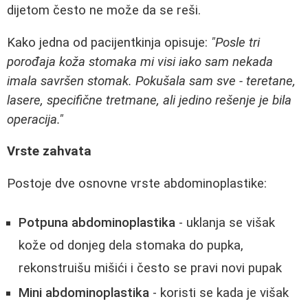
dijetom često ne može da se reši.
Kako jedna od pacijentkinja opisuje:
"Posle tri
porođaja koža stomaka mi visi iako sam nekada
imala savršen stomak. Pokušala sam sve - teretane,
lasere, specifične tretmane, ali jedino rešenje je bila
operacija."
Vrste zahvata
Postoje dve osnovne vrste abdominoplastike:
Potpuna abdominoplastika
- uklanja se višak
kože od donjeg dela stomaka do pupka,
rekonstruišu mišići i često se pravi novi pupak
Mini abdominoplastika
- koristi se kada je višak