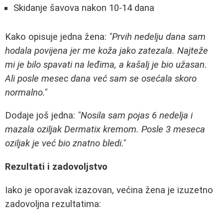
Skidanje šavova nakon 10-14 dana
Kako opisuje jedna žena:
"Prvih nedelju dana sam
hodala povijena jer me koža jako zatezala. Najteže
mi je bilo spavati na leđima, a kašalj je bio užasan.
Ali posle mesec dana već sam se osećala skoro
normalno."
Dodaje još jedna:
"Nosila sam pojas 6 nedelja i
mazala oziljak Dermatix kremom. Posle 3 meseca
oziljak je već bio znatno bledi."
Rezultati i zadovoljstvo
Iako je oporavak izazovan, većina žena je izuzetno
zadovoljna rezultatima: