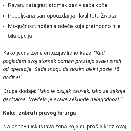
Ravan, zategnut stomak bez viseće kože
Poboljšana samopouzdanja i kvaliteta života
Mogućnost nošenja odeće koja prethodno nije
bila opcija
Kako jedna žena entuzijastično kaže:
"Kad
pogledam svoj stomak odmah prestaje svaki strah
od operacije. Sada mogu da nosim bikini posle 15
godina!"
Druga dodaje:
"Iako je oziljak zauvek, lako se sakrije
gacicama. Vredelo je svake sekunde nelagodnosti."
Kako izabrati pravog hirurga
Na osnovu iskustava žena koje su prošle kroz ovaj