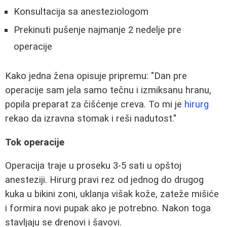
Konsultacija sa anesteziologom
Prekinuti pušenje najmanje 2 nedelje pre
operacije
Kako jedna žena opisuje pripremu: "Dan pre
operacije sam jela samo tečnu i izmiksanu hranu,
popila preparat za čišćenje creva. To mi je
hirurg
rekao da izravna stomak i reši nadutost."
Tok operacije
Operacija traje u proseku 3-5 sati u opštoj
anesteziji. Hirurg pravi rez od jednog do drugog
kuka u bikini zoni, uklanja višak kože, zateže mišiće
i formira novi pupak ako je potrebno. Nakon toga
stavljaju se drenovi i šavovi.