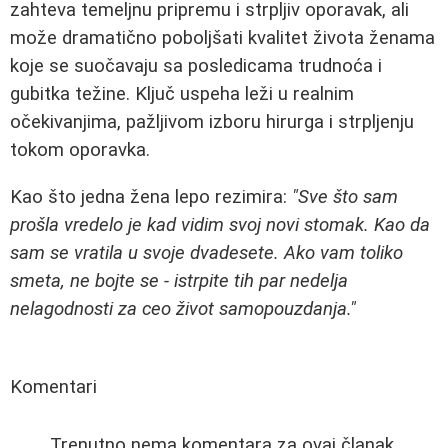
zahteva temeljnu pripremu i strpljiv oporavak, ali
može dramatično poboljšati kvalitet života ženama
koje se suočavaju sa posledicama trudnoća i
gubitka težine. Ključ uspeha leži u realnim
očekivanjima, pažljivom izboru hirurga i strpljenju
tokom oporavka.
Kao što jedna žena lepo rezimira:
"Sve što sam
prošla vredelo je kad vidim svoj novi stomak. Kao da
sam se vratila u svoje dvadesete. Ako vam toliko
smeta, ne bojte se - istrpite tih par nedelja
nelagodnosti za ceo život samopouzdanja."
Komentari
Trenutno nema komentara za ovaj članak.