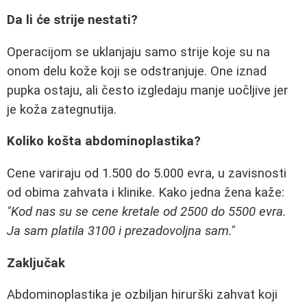
Da li će strije nestati?
Operacijom se uklanjaju samo strije koje su na
onom delu kože koji se odstranjuje. One iznad
pupka ostaju, ali često izgledaju manje uočljive jer
je koža zategnutija.
Koliko košta abdominoplastika?
Cene variraju od 1.500 do 5.000 evra, u zavisnosti
od obima zahvata i klinike. Kako jedna žena kaže:
"Kod nas su se cene kretale od 2500 do 5500 evra.
Ja sam platila 3100 i prezadovoljna sam."
Zaključak
Abdominoplastika je ozbiljan hirurški zahvat koji