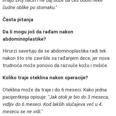
imaju svoj način i ne daj bože da ćeš dobiti neke
čudne oblike po stomaku."
Česta pitanja
Da li mogu još da rađam nakon
abdominoplastike?
Hirurzi savetuju da se abdominoplastika radi tek
nakon što ste završile sa rađanjem dece, jer nova
trudnoća može ponovo da razvuče kožu i mišiće.
Koliko traje oteklina nakon operacije?
Oteklina može da traje i do 6 meseci. Kako jedna
pacijentkinja opisuje:
"Jak otok je bio do 3 meseca,
vidljiv do 6 meseci. Kod lakših slučajeva već u 4.
mesecu se ne vidi."